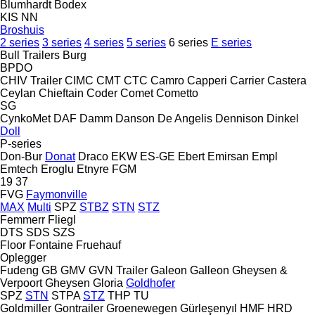
Blumhardt
Bodex
KIS
NN
Broshuis
2 series
3 series
4 series
5 series
6 series
E series
Bull Trailers
Burg
BPDO
CHIV Trailer
CIMC
CMT
CTC
Camro
Capperi
Carrier
Castera
Ceylan
Chieftain
Coder
Comet
Cometto
SG
CynkoMet
DAF
Damm
Danson
De Angelis
Dennison
Dinkel
Doll
P-series
Don-Bur
Donat
Draco
EKW
ES-GE
Ebert
Emirsan
Empl
Emtech
Eroglu
Etnyre
FGM
19
37
FVG
Faymonville
MAX
Multi
SPZ
STBZ
STN
STZ
Femmerr
Fliegl
DTS
SDS
SZS
Floor
Fontaine
Fruehauf
Oplegger
Fudeng
GB
GMV
GVN Trailer
Galeon
Galleon
Gheysen &
Verpoort
Gheysen
Gloria
Goldhofer
SPZ
STN
STPA
STZ
THP
TU
Goldmiller
Gontrailer
Groenewegen
Gürleşenyıl
HMF
HRD