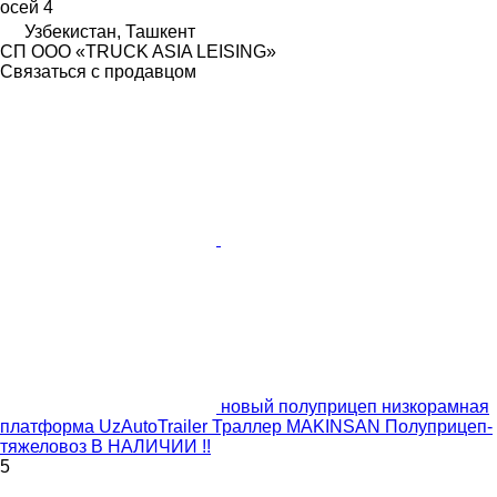
осей
4
Узбекистан, Ташкент
СП ООО «TRUCK ASIA LEISING»
Связаться с продавцом
новый полуприцеп низкорамная
платформа UzAutoTrailer Траллер MAKINSAN Полуприцеп-
тяжеловоз В НАЛИЧИИ !!
5