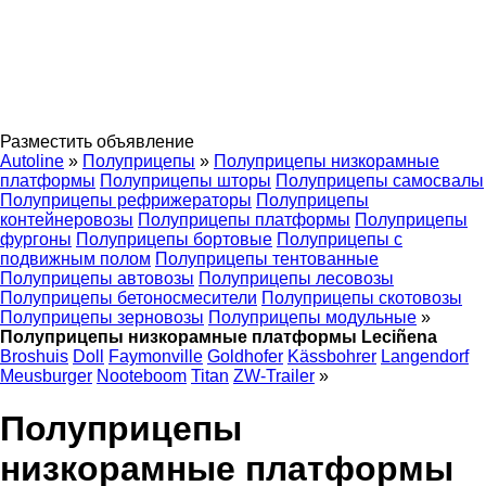
Разместить объявление
Autoline
»
Полуприцепы
»
Полуприцепы низкорамные
платформы
Полуприцепы шторы
Полуприцепы самосвалы
Полуприцепы рефрижераторы
Полуприцепы
контейнеровозы
Полуприцепы платформы
Полуприцепы
фургоны
Полуприцепы бортовые
Полуприцепы с
подвижным полом
Полуприцепы тентованные
Полуприцепы автовозы
Полуприцепы лесовозы
Полуприцепы бетоносмесители
Полуприцепы скотовозы
Полуприцепы зерновозы
Полуприцепы модульные
»
Полуприцепы низкорамные платформы Leciñena
Broshuis
Doll
Faymonville
Goldhofer
Kässbohrer
Langendorf
Meusburger
Nooteboom
Titan
ZW-Trailer
»
Полуприцепы
низкорамные платформы