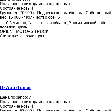
Полуприцеп низкорамная платформа
Состояние
новый
Грузопод.
70 000 кг
Подвеска
пневмо/пневмо
Собственный
вес
15 000 кг
Количество осей
5
Узбекистан, Ташкентская область, Зангиатинский район,
посёлок Эркин
ORIENT MOTORS TRUCK
Связаться с продавцом
1
UzAutoTrailer
Цена по запросу
Полуприцеп низкорамная платформа
Состояние
новый
Грузопод.
53 000 кг
Подвеска
пневмо/пневмо
Собственный