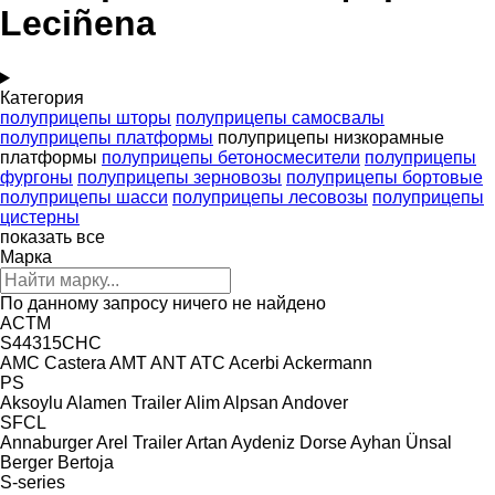
Leciñena
Категория
полуприцепы шторы
полуприцепы самосвалы
полуприцепы платформы
полуприцепы низкорамные
платформы
полуприцепы бетоносмесители
полуприцепы
фургоны
полуприцепы зерновозы
полуприцепы бортовые
полуприцепы шасси
полуприцепы лесовозы
полуприцепы
цистерны
показать все
Марка
По данному запросу ничего не найдено
ACTM
S44315CHC
AMC Castera
AMT
ANT
ATC
Acerbi
Ackermann
PS
Aksoylu
Alamen Trailer
Alim
Alpsan
Andover
SFCL
Annaburger
Arel Trailer
Artan
Aydeniz Dorse
Ayhan Ünsal
Berger
Bertoja
S-series