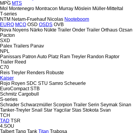
MPG
MTS
Mol
Montenegro
Montracon
Murray
Möslein
Müller-Mitteltal
T-series
NTM
Netam-Fruehauf
Nicolas
Nooteboom
EURO
MCO
OSD
OSDS
OVB
Nova
Noyens
Närko
Nükte Trailer
Onder Trailer
Orthaus
Ozsan
Pacton
SXD
Palex Trailers
Panav
NPL
Panissars
Patron Auto
Platz
Ram Treyler
Randon
Raptor
Trailer
Reed
C70
Reis Treyler
Renders
Robuste
Kaiser
Rojo
Royen
SDC
STU
Samro
Scheuerle
EuroCompact
STB
Schmitz Cargobull
S-series
Schrader
Schwarzmüller
Scorpion Trailer
Serin
Seymak
Sinan
Tanker-Treyler
Snail
Star Yagcilar
Stas
Stokota
Svan
TCH
TAD
TSR
4.SOU
Talbert
Tang
Tank
Titan
Trabosa