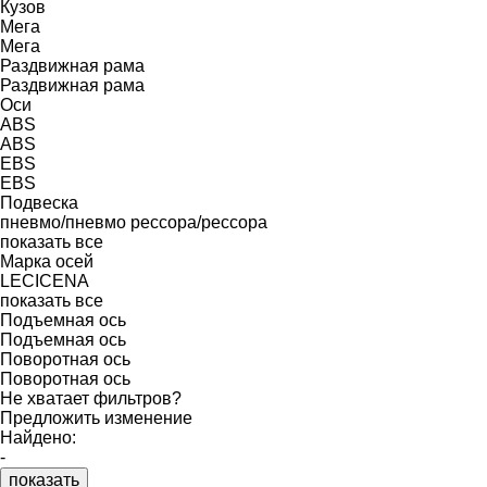
Кузов
Мега
Мега
Раздвижная рама
Раздвижная рама
Оси
ABS
ABS
EBS
EBS
Подвеска
пневмо/пневмо
рессора/рессора
показать все
Марка осей
LECICENA
показать все
Подъемная ось
Подъемная ось
Поворотная ось
Поворотная ось
Не хватает фильтров?
Предложить изменение
Найдено:
-
показать