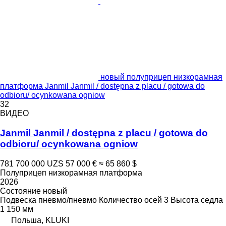
новый полуприцеп низкорамная
платформа Janmil Janmil / dostępna z placu / gotowa do
odbioru/ ocynkowana ogniow
32
ВИДЕО
Janmil Janmil / dostępna z placu / gotowa do
odbioru/ ocynkowana ogniow
781 700 000 UZS
57 000 €
≈ 65 860 $
Полуприцеп низкорамная платформа
2026
Состояние
новый
Подвеска
пневмо/пневмо
Количество осей
3
Высота седла
1 150 мм
Польша, KLUKI