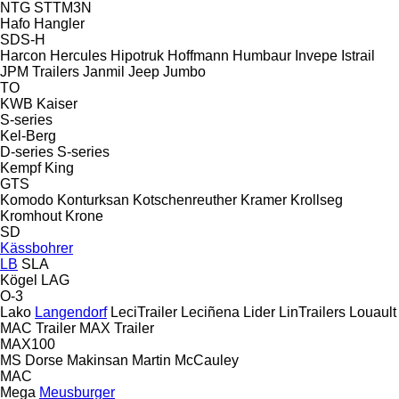
NTG
STTM3N
Hafo
Hangler
SDS-H
Harcon
Hercules
Hipotruk
Hoffmann
Humbaur
Invepe
Istrail
JPM Trailers
Janmil
Jeep
Jumbo
TO
KWB
Kaiser
S-series
Kel-Berg
D-series
S-series
Kempf
King
GTS
Komodo
Konturksan
Kotschenreuther
Kramer
Krollseg
Kromhout
Krone
SD
Kässbohrer
LB
SLA
Kögel
LAG
O-3
Lako
Langendorf
LeciTrailer
Leciñena
Lider
LinTrailers
Louault
MAC Trailer
MAX Trailer
MAX100
MS Dorse
Makinsan
Martin
McCauley
MAC
Mega
Meusburger