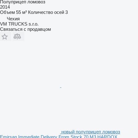
Полуприцеп ломовоз
2014
Объем
55 м³
Количество осей
3
Чехия
VM TRUCKS s.r.o.
Связаться с продавцом
новый полуприцеп ломовоз
Emirsan Immediate Delivery From Stock 70 M3 HARDOX