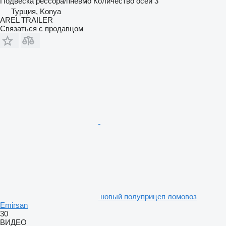
Подвеска
рессора/пневмо
Количество осей
3
Турция, Konya
AREL TRAILER
Связаться с продавцом
новый полуприцеп ломовоз
Emirsan
30
ВИДЕО