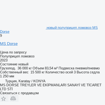
новый полуприцеп ломовоз MS
Dorse
9
MS Dorse
Цена по запросу
Полуприцеп ломовоз
2023
Состояние
новый
Грузопод.
36 000 кг
Объем
83,54 м³
Подвеска
пневмо/пневмо
Собственный вес
15 500 кг
Количество осей
3
Высота седла
1 250 мм
Турция, Karatay / KONYA
MS DORSE TREYLER VE EKİPMANLARI SANAYİ VE TİCARET
LTD STİ
Связаться с продавцом