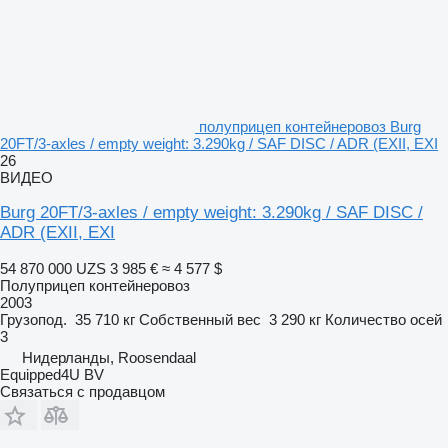
полуприцеп контейнеровоз Burg
20FT/3-axles / empty weight: 3.290kg / SAF DISC / ADR (EXII, EXI
26
ВИДЕО
Burg 20FT/3-axles / empty weight: 3.290kg / SAF DISC /
ADR (EXII, EXI
54 870 000 UZS
3 985 €
≈ 4 577 $
Полуприцеп контейнеровоз
2003
Грузопод.
35 710 кг
Собственный вес
3 290 кг
Количество осей
3
Нидерланды, Roosendaal
Equipped4U BV
Связаться с продавцом