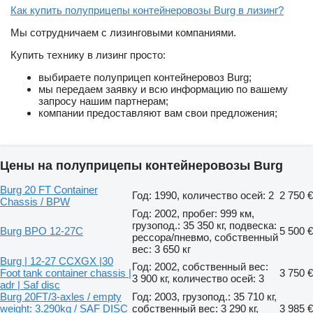
Как купить полуприцепы контейнеровозы Burg в лизинг?
Мы сотрудничаем с лизинговыми компаниями.
Купить технику в лизинг просто:
выбираете полуприцеп контейнеровоз Burg;
мы передаем заявку и всю информацию по вашему
запросу нашим партнерам;
компании предоставляют вам свои предложения;
Цены на полуприцепы контейнеровозы Burg
Burg 20 FT Container
Год: 1990, количество осей: 2
2 750 €
Chassis / BPW
Год: 2002, пробег: 999 км,
грузопод.: 35 350 кг, подвеска:
Burg BPO 12-27C
5 500 €
рессора/пневмо, собственный
вес: 3 650 кг
Burg | 12-27 CCXGX |30
Год: 2002, собственный вес:
Foot tank container chassis |
3 750 €
3 900 кг, количество осей: 3
adr | Saf disc
Burg 20FT/3-axles / empty
Год: 2003, грузопод.: 35 710 кг,
weight: 3.290kg / SAF DISC
собственный вес: 3 290 кг,
3 985 €