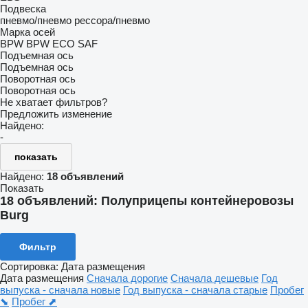
Подвеска
пневмо/пневмо
рессора/пневмо
Марка осей
BPW
BPW ECO
SAF
Подъемная ось
Подъемная ось
Поворотная ось
Поворотная ось
Не хватает фильтров?
Предложить изменение
Найдено:
-
показать
Найдено:
18 объявлений
Показать
18 объявлений:
Полуприцепы контейнеровозы
Burg
Фильтр
Сортировка
:
Дата размещения
Дата размещения
Сначала дорогие
Сначала дешевые
Год
выпуска - сначала новые
Год выпуска - сначала старые
Пробег
⬊
Пробег ⬈