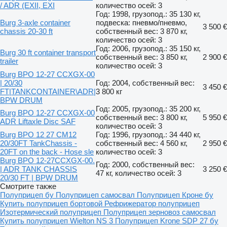
/ ADR (EXII, EXI
количество осей: 3
Год: 1998, грузопод.: 35 130 кг,
Burg 3-axle container
подвеска: пневмо/пневмо,
3 500 €
chassis 20-30 ft
собственный вес: 3 870 кг,
количество осей: 3
Год: 2006, грузопод.: 35 150 кг,
Burg 30 ft container transport
собственный вес: 3 850 кг,
2 900 €
trailer
количество осей: 3
Burg BPO 12-27 CCXGX-00
| 20/30
Год: 2004, собственный вес:
3 450 €
FT|TANKCONTAINER\ADR|
3 800 кг
BPW DRUM
Год: 2005, грузопод.: 35 200 кг,
Burg BPO 12-27 CCXGX-00
собственный вес: 3 800 кг,
5 950 €
ADR Liftaxle Disc SAF
количество осей: 3
Burg BPO 12 27 CM12
Год: 1996, грузопод.: 34 440 кг,
20/30FT TankChassis -
собственный вес: 4 560 кг,
2 950 €
20FT on the back - Hose sle
количество осей: 3
Burg BPO 12-27CCXGX-00.
Год: 2000, собственный вес:
| ADR TANK CHASSIS
3 250 €
47 кг, количество осей: 3
20/30 FT | BPW DRUM
Смотрите также
Полуприцеп бу
Полуприцеп самосвал
Полуприцеп Кроне бу
Купить полуприцеп бортовой
Рефрижератор полуприцеп
Изотермический полуприцеп
Полуприцеп зерновоз самосвал
Купить полуприцеп Wielton NS 3
Полуприцеп Krone SDP 27 бу