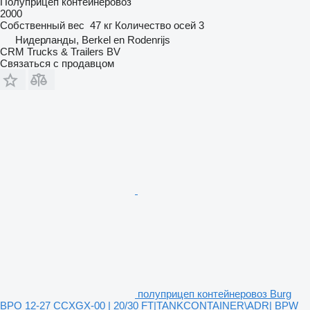
Полуприцеп контейнеровоз
2000
Собственный вес
47 кг
Количество осей
3
Нидерланды, Berkel en Rodenrijs
CRM Trucks & Trailers BV
Связаться с продавцом
полуприцеп контейнеровоз Burg
BPO 12-27 CCXGX-00 | 20/30 FT|TANKCONTAINER\ADR| BPW