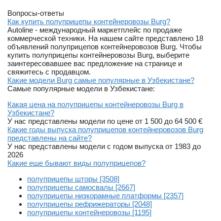
Вопросы-ответы
Как купить полуприцепы контейнеровозы Burg?
Autoline - международный маркетплейс по продаже
коммерческой техники. На нашем сайте представлено 18
объявлений полуприцепов контейнеровозов Burg. Чтобы
купить полуприцепы контейнеровозы Burg, выберите
заинтересовавшее вас предложение на странице и
свяжитесь с продавцом.
Какие модели Burg самые популярные в Узбекистане?
Самые популярные модели в Узбекистане:
Какая цена на полуприцепы контейнеровозы Burg в
Узбекистане?
У нас представлены модели по цене от 1 500 до 64 500 €
Какие годы выпуска полуприцепов контейнеровозов Burg
представлены на сайте?
У нас представлены модели с годом выпуска от 1983 до
2026
Какие еще бывают виды полуприцепов?
полуприцепы шторы [3508]
полуприцепы самосвалы [2667]
полуприцепы низкорамные платформы [2357]
полуприцепы рефрижераторы [2048]
полуприцепы контейнеровозы [1195]