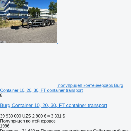
полуприцеп контейнеровоз Burg
Container 10, 20, 30, FT container transport
8
Burg Container 10, 20, 30, FT container transport
39 930 000 UZS
2 900 €
≈ 3 331 $
Полуприцеп контейнеровоз
1996
Грузопод.
34 440 кг
Подвеска
пневмо/пневмо
Собственный вес