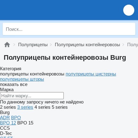
Полуприцепы
Полуприцепы контейнеровозы
Полу
Полуприцепы контейнеровозы Burg
Категория
полуприцепы контейнеровозы
полуприцепы цистерны
полуприцепы шторы
показать все
Марка
По данному запросу ничего не найдено
2 series
3 series
4 series
5 series
Burg
ADR
BPO
BPO 12
BPO 15
CCS
D-Tec