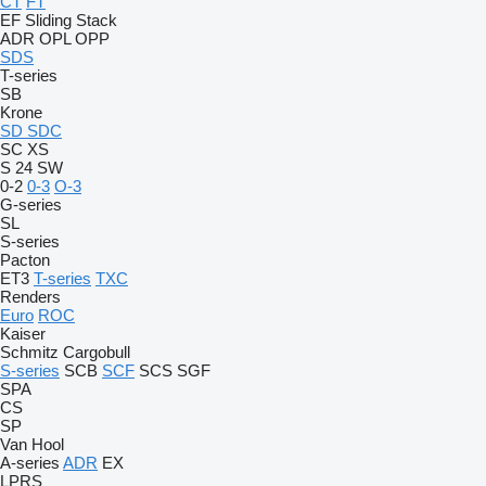
CT
FT
EF
Sliding
Stack
ADR
OPL
OPP
SDS
T-series
SB
Krone
SD
SDC
SC
XS
S 24
SW
0-2
0-3
O-3
G-series
SL
S-series
Pacton
ET3
T-series
TXC
Renders
Euro
ROC
Kaiser
Schmitz Cargobull
S-series
SCB
SCF
SCS
SGF
SPA
CS
SP
Van Hool
A-series
ADR
EX
LPRS