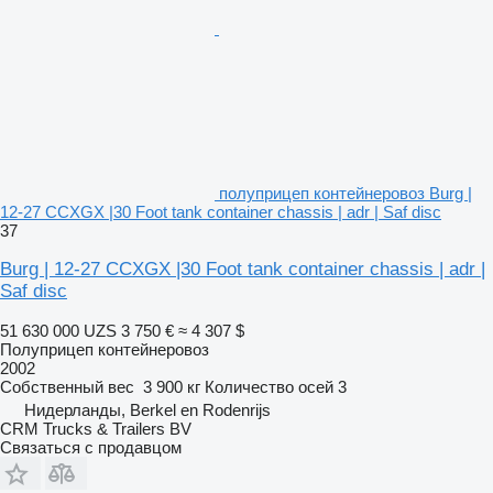
полуприцеп контейнеровоз Burg |
12-27 CCXGX |30 Foot tank container chassis | adr | Saf disc
37
Burg | 12-27 CCXGX |30 Foot tank container chassis | adr |
Saf disc
51 630 000 UZS
3 750 €
≈ 4 307 $
Полуприцеп контейнеровоз
2002
Собственный вес
3 900 кг
Количество осей
3
Нидерланды, Berkel en Rodenrijs
CRM Trucks & Trailers BV
Связаться с продавцом