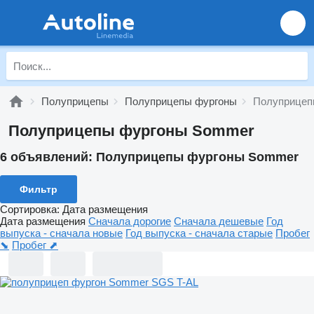
Полуприцепы
Полуприцепы фургоны
Полуприцеп
Полуприцепы фургоны Sommer
6 объявлений:
Полуприцепы фургоны Sommer
Фильтр
Сортировка
:
Дата размещения
Дата размещения
Сначала дорогие
Сначала дешевые
Год
выпуска - сначала новые
Год выпуска - сначала старые
Пробег
⬊
Пробег ⬈