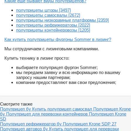
Какие еще бывают виды полуприцепов?
полуприцепы шторы [3497]
полуприцепы самосвалы [2672]
полуприцепы низкорамные платформы [2359]
полуприцепы рефрижераторы [2022]
полуприцепы контейнеровозы [1205]
Как купить полуприцепы фургоны Sommer в лизинг?
Мы сотрудничаем с лизинговыми компаниями.
Купить технику в лизинг просто:
выбираете полуприцеп фургон Sommer;
мы передаем заявку и всю информацию по вашему
запросу нашим партнерам;
компании предоставляют вам свои предложения;
Смотрите также
Полуприцеп бу
Купить полуприцеп самосвал
Полуприцеп Krone
бу
Полуприцеп для перевозки контейнеров
Полуприцеп Krone
SD
Полуприцеп рефрижератор бу
Полуприцеп Krone SDP 27
Полуприцеп автовоз бу
Купить полуприцеп для перевозки