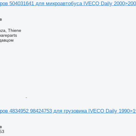
ров 504031641 для микроавтобуса IVECO Daily 2000>20
в
nza, Thiene
pareparts
одавцом
ров 4834952 98424753 для грузовика IVECO Daily 1990>1
в
53