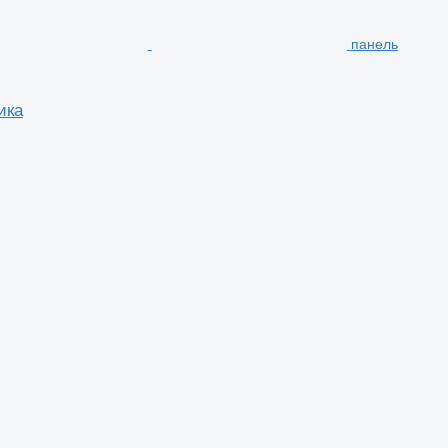
панель
ика