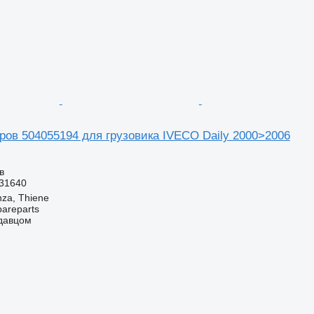
ров 504055194 для грузовика IVECO Daily 2000>2006
в
31640
nza, Thiene
pareparts
одавцом