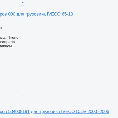
ров 000 для грузовика IVECO 65-10
в
nza, Thiene
pareparts
одавцом
ров 504008191 для грузовика IVECO Daily 2000>2006