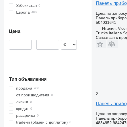
Панель прибо
Узбекистан
O-series
Midlum
FH
Европа
S-Class
Premium
FL
Цена по запросу
Панель приборо
Италия
Sprinter
T-series
FM
504031641
Испания
Tourismo
Trafic
FMX
Италия, Vice
Цена
Португалия
Trucks Italiana S
Travego
Zoe
N-series
Связаться с пр
Румыния
Vario
VNL
–
Эстония
Vito
XC
Литва
Бельгия
Польша
показать все
Тип объявления
продажа
2
от производителя
лизинг
Панель прибо
кредит
Цена по запросу
рассрочка
Панель приборо
trade-in (обмен с доплатой)
4834952 984247