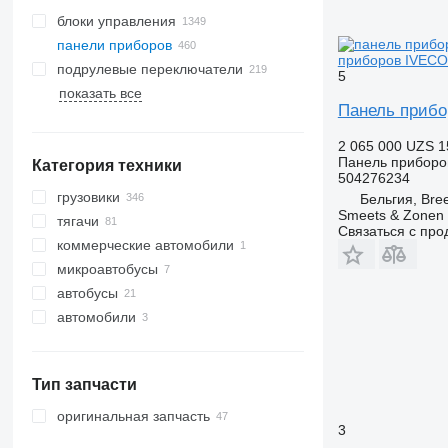
блоки управления
панели приборов
приборов IVECO 
подрулевые переключатели
5
показать все
Панель прибо
2 065 000 UZS
1
Панель приборо
Категория техники
504276234
грузовики
Бельгия, Bre
Smeets & Zonen 
тягачи
Связаться с пр
коммерческие автомобили
микроавтобусы
автобусы
автомобили
Тип запчасти
оригинальная запчасть
3