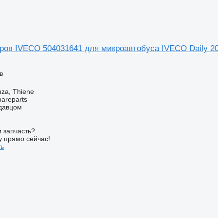
ров IVECO 504031641 для микроавтобуса IVECO Daily 2
в
nza, Thiene
pareparts
одавцом
 запчасть?
у прямо сейчас!
ть