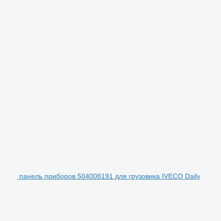
панель приборов 504008191 для грузовика IVECO Daily