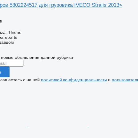
ов 5802224517 для грузовика IVECO Stralis 2013>
в
nza, Thiene
pareparts
одавцом
 новые объявления данной рубрики
я
глашаетесь с нашей
политикой конфиденциальности
и
пользовател