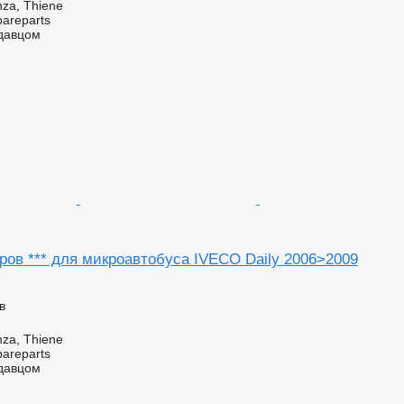
nza, Thiene
pareparts
одавцом
ров *** для микроавтобуса IVECO Daily 2006>2009
в
nza, Thiene
pareparts
одавцом