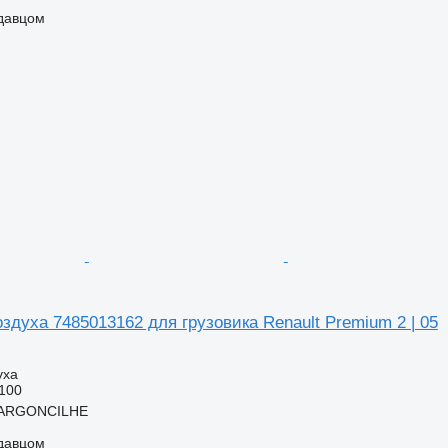
одавцом
духа 7485013162 для грузовика Renault Premium 2 | 05
уха
100
 ARGONCILHE
одавцом