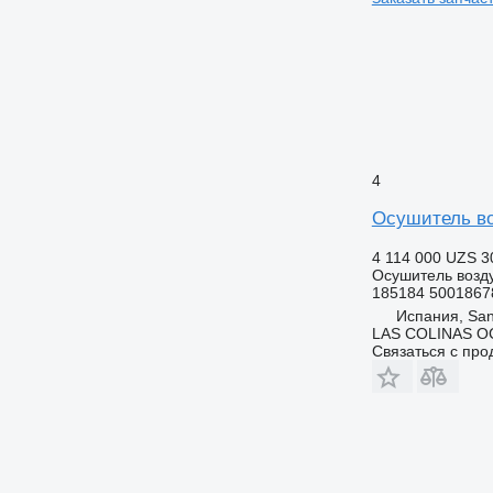
4
Осушитель во
4 114 000 UZS
3
Осушитель возд
185184 5001867
Испания, San
LAS COLINAS OC
Связаться с пр