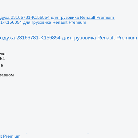
1-K156854 для грузовика Renault Premium
здуха 23166781-K156854 для грузовика Renault Premium
уха
854
ma
одавцом
lt Premium