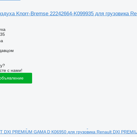
здуха Knorr-Bremse 22242664-K099935 для грузовика Re
уха
935
ma
одавцом
ку?
сте с нами!
 объявление
T DXI PREMIUM GAMA D K06950 для грузовика Renault DXI PREM