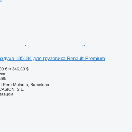
здуха 185184 для грузовика Renault Premium
00 €
≈ 346,60 $
уха
895
t Pere Molanta, Barcelona
ASION, S.L.
одавцом