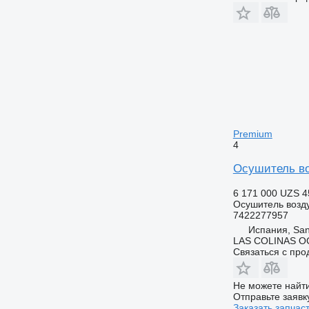
Premium
4
Осушитель во
6 171 000 UZS
4
Осушитель возд
7422277957
Испания, San
LAS COLINAS OC
Связаться с пр
Не можете найти
Отправьте заявк
Заказать запчас