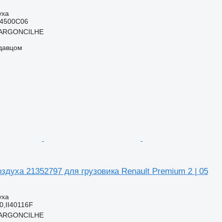
уха
64500C06
 ARGONCILHE
одавцом
духа 21352797 для грузовика Renault Premium 2 | 05
уха
0,II40116F
 ARGONCILHE