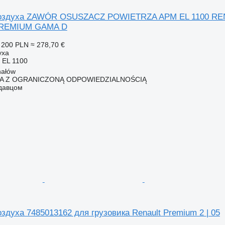
оздуха ZAWÓR OSUSZACZ POWIETRZA APM EL 1100 REN
 PREMIUM GAMA D
 200 PLN
≈ 278,70 €
уха
 EL 1100
hałów
KA Z OGRANICZONĄ ODPOWIEDZIALNOŚCIĄ
одавцом
духа 7485013162 для грузовика Renault Premium 2 | 05