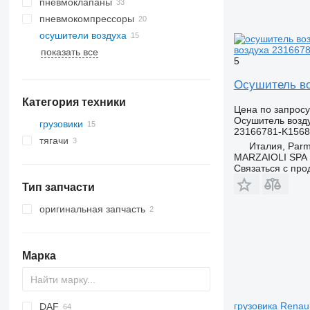
пневмоклапаны
пневмокомпрессоры
осушители воздуха
воздуха 2316678
показать все
5
Осушитель во
Категория техники
Цена по запросу
Осушитель возд
грузовики
23166781-K156
тягачи
Италия, Par
MARZAIOLI SPA
Связаться с пр
Тип запчасти
оригинальная запчасть
Марка
грузовика Renau
DAF