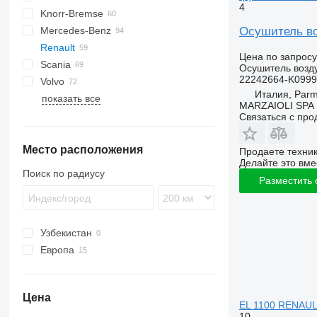
4
Knorr-Bremse
CF
Cargo
Daily
Осушитель во
Mercedes-Benz
LF
F-MAX
EuroCargo
TGL
Renault
XF
S-Way
TGM
Actros
Цена по запросу
Scania
XG
Stralis
TGS
Antos
Kerax
Осушитель возд
22242664-K099
Volvo
Trakker
TGX
Arocs
Magnum
R-series
Италия, Par
показать все
Atego
Major
FH
MARZAIOLI SPA
Axor
Midlum
FL
Связаться с пр
Econic
Premium
FM
Место расположения
LK
FMX
Продаете техни
Делайте это вме
MB
N-series
Поиск по радиусу
Разместить
VNL
Узбекистан
Европа
Португалия
Испания
Цена
Италия
EL 1100 RENAUL
10