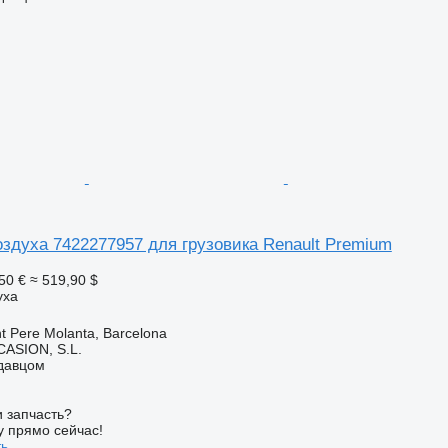
здуха 7422277957 для грузовика Renault Premium
50 €
≈ 519,90 $
уха
t Pere Molanta, Barcelona
ASION, S.L.
одавцом
 запчасть?
у прямо сейчас!
ть