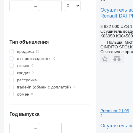
Польша
–
Осушитель в
Renault DXI
3 822 000 UZS
1
Осушитель возд
K06950 K064500
Тип объявления
Польша, Mic
QINDITO SPÓŁ
продажа
Связаться с пр
от производителя
лизинг
кредит
рассрочка
trade-in (обмен с доплатой)
обмен
Premium 2 | 05
Год выпуска
4
Осушитель воз
–