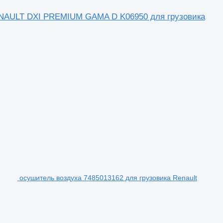
AULT DXI PREMIUM GAMA D K06950 для грузовика
осушитель воздуха 7485013162 для грузовика Renault