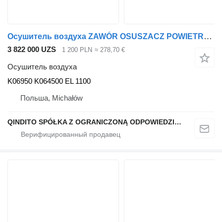
Осушитель воздуха ZAWÓR OSUSZACZ POWIETRZA APM EL 1100 RENAULT DXI PREMIUM GAMA D K06950 для грузовика Renault DXI PREMIUM GAMA D
3 822 000 UZS
1 200 PLN
≈ 278,70 €
Осушитель воздуха
K06950 K064500 EL 1100
Польша, Michałów
QINDITO SPÓŁKA Z OGRANICZONĄ ODPOWIEDZIALNOŚCIĄ