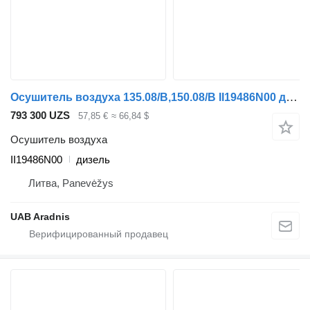
Осушитель воздуха 135.08/B,150.08/B II19486N00 для грузовика Renault Midlum
793 300 UZS
57,85 €
≈ 66,84 $
Осушитель воздуха
II19486N00
дизель
Литва, Panevėžys
UAB Aradnis