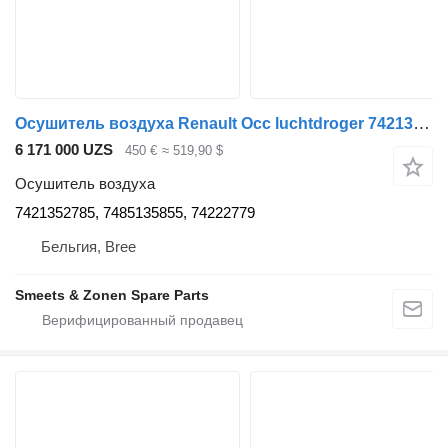
Осушитель воздуха Renault Occ luchtdroger 7421352785 для грузовика
6 171 000 UZS
450 €
≈ 519,90 $
Осушитель воздуха
7421352785, 7485135855, 74222779
Бельгия, Bree
Smeets & Zonen Spare Parts