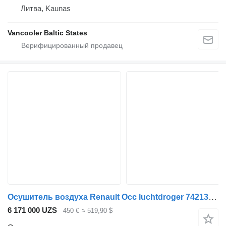
Литва, Kaunas
Vancooler Baltic States
Осушитель воздуха Renault Occ luchtdroger 7421352785 для грузовика
6 171 000 UZS
450 €
≈ 519,90 $