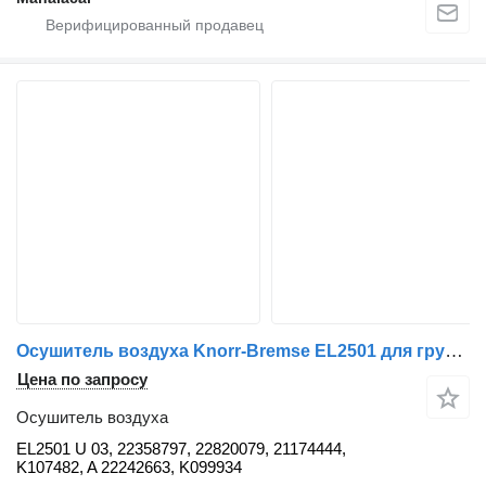
Осушитель воздуха Knorr-Bremse EL2501 для грузовика Renault
Цена по запросу
Осушитель воздуха
EL2501 U 03, 22358797, 22820079, 21174444,
K107482, A 22242663, K099934