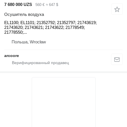
7 680 000 UZS
560 €
≈ 647 $
Осушитель воздуха
EL1100; EL1101; 21352792; 21352797; 21743619;
21743620; 21743621; 21743622; 21778549;
21778550;...
Польша, Wrocław
arcoore