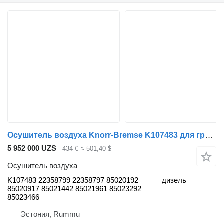
Осушитель воздуха Knorr-Bremse K107483 для грузовика Renault T (2013-)
5 952 000 UZS
434 €
≈ 501,40 $
Осушитель воздуха
K107483 22358799 22358797 85020192
дизель
85020917 85021442 85021961 85023292
85023466
Эстония, Rummu