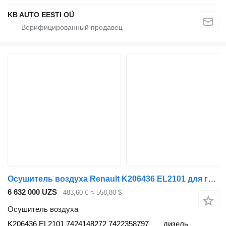
KB AUTO EESTI OÜ
Осушитель воздуха Renault K206436 EL2101 для грузовика Renault T (2013-)
6 632 000 UZS
483,60 €
≈ 558,80 $
Осушитель воздуха
K206436 EL2101 7424148272 7422358797
дизель