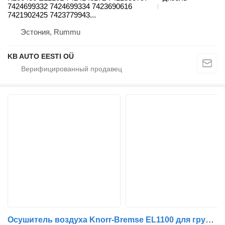
7424699332 7424699334 7423690616
7421902425 7423779943...
Эстония, Rummu
KB AUTO EESTI OÜ
Осушитель воздуха Knorr-Bremse EL1100 для грузовика Renault