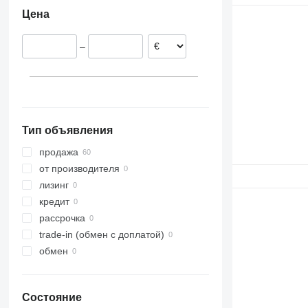
Нидерланды
Цена
Польша
Португалия
–
Италия
Германия
Литва
Испания
показать все
Тип объявления
продажа
от производителя
лизинг
кредит
рассрочка
trade-in (обмен с доплатой)
обмен
Состояние