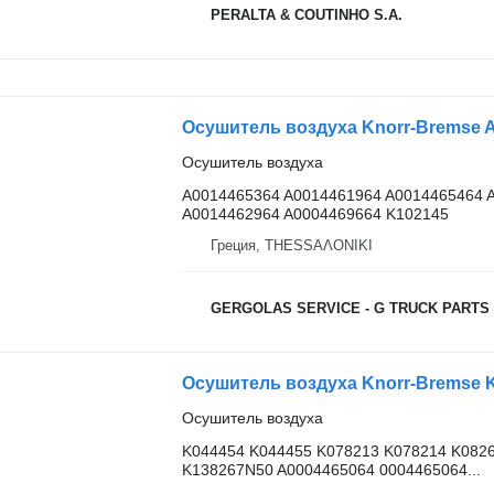
PERALTA & COUTINHO S.A.
Осушитель воздуха
A0014465364 A0014461964 A0014465464 
A0014462964 A0004469664 K102145
Греция, ΤΗΕSSΑΛΟΝΙΚΙ
GERGOLAS SERVICE - G TRUCK PARTS
Осушитель воздуха
K044454 K044455 K078213 K078214 K082
K138267N50 A0004465064 0004465064...