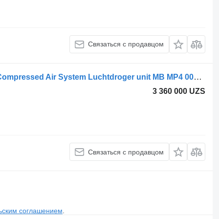
Связаться с продавцом
Осушитель воздуха Knorr-Bremse Compressed Air System Luchtdroger unit MB MP4 0014465664 для грузовика
3 360 000 UZS
Связаться с продавцом
ьским соглашением
.