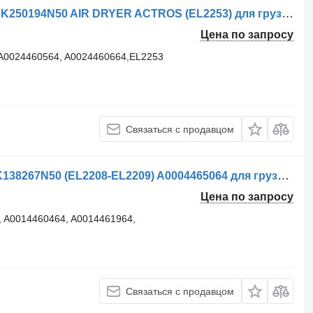
Осушитель воздуха Knorr-Bremse - K250194N50 AIR DRYER ACTROS (EL2253) для грузовика Mercedes-Benz Actros MP5
Цена по запросу
A0024460564, A0024460664,EL2253
Связаться с продавцом
Осушитель воздуха Knorr-Bremse K138267N50 (EL2208-EL2209) A0004465064 для грузовика Mercedes-Benz AROCS, ACTROS
Цена по запросу
, A0014460464, A0014461964,
Связаться с продавцом