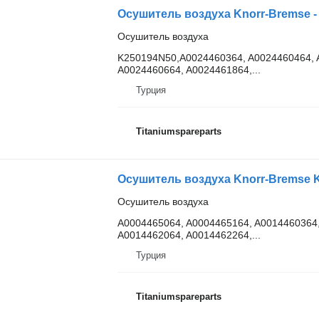
Осушитель воздуха
K250194N50,A0024460364, A0024460464, 
A0024460664, A0024461864,...
Турция
Titaniumspareparts
Осушитель воздуха
A0004465064, A0004465164, A0014460364
A0014462064, A0014462264,...
Турция
Titaniumspareparts