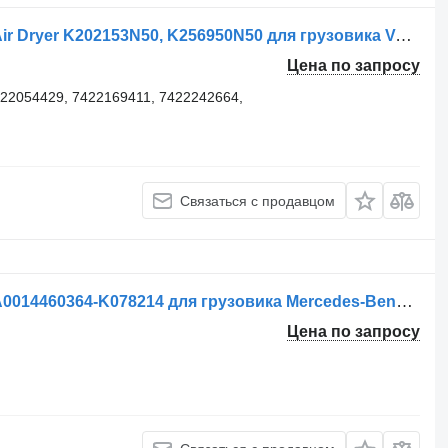
Осушитель воздуха Knorr-Bremse Air Dryer K202153N50, K256950N50 для грузовика Volvo Volvo FH/FM 4 Renault T
Цена по запросу
22054429, 7422169411, 7422242664,
Связаться с продавцом
Осушитель воздуха Knorr-Bremse A0014460364-K078214 для грузовика Mercedes-Benz Actros Mp4 Arocs
Цена по запросу