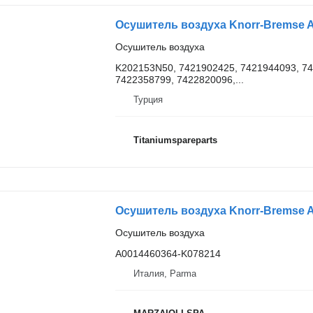
Осушитель воздуха
K202153N50, 7421902425, 7421944093, 74
7422358799, 7422820096,...
Турция
Titaniumspareparts
Осушитель воздуха
A0014460364-K078214
Италия, Parma