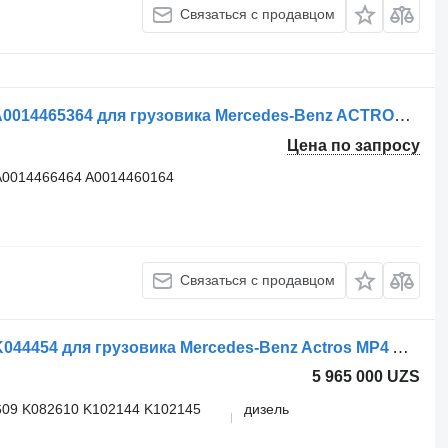
Связаться с продавцом
Осушитель воздуха Knorr-Bremse A0014465364 для грузовика Mercedes-Benz ACTROS MP4
Цена по запросу
A0014466464 A0014460164
Связаться с продавцом
Осушитель воздуха Knorr-Bremse K044454 для грузовика Mercedes-Benz Actros MP4 Antos Arocs (2012-)
5 965 000 UZS
609 K082610 K102144 K102145
дизель