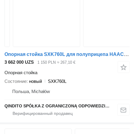
Опорная стойка SXK760L для полуприцепа HAACON
3 662 000 UZS
1 150 PLN
≈ 267,10 €
Опорная стойка
Состояние
новый
SXK760L
Польша, Michałów
QINDITO SPÓŁKA Z OGRANICZONĄ ODPOWIEDZIALNOŚCIĄ