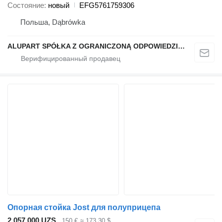
Состояние
новый
EFG5761759306
Польша, Dąbrówka
ALUPART SPÓŁKA Z OGRANICZONĄ ODPOWIEDZIALNOŚCIĄ
Опорная стойка Jost для полуприцепа
2 057 000 UZS
150 €
≈ 173,30 $