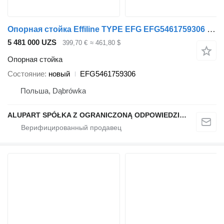
Опорная стойка Effiline TYPE EFG EFG5461759306 для полуприцепа
5 481 000 UZS
399,70 €
≈ 461,80 $
Опорная стойка
Состояние
новый
EFG5461759306
Польша, Dąbrówka
ALUPART SPÓŁKA Z OGRANICZONĄ ODPOWIEDZIALNOŚCIĄ