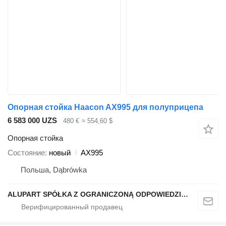
Опорная стойка Haacon AX995 для полуприцепа
6 583 000 UZS
480 €
≈ 554,60 $
Опорная стойка
Состояние
новый
AX995
Польша, Dąbrówka
ALUPART SPÓŁKA Z OGRANICZONĄ ODPOWIEDZIALNOŚCIĄ