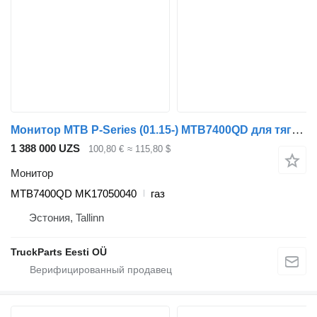
Монитор MTB P-Series (01.15-) MTB7400QD для тягача Scania P,G,R,T-series (2004-2017)
1 388 000 UZS
100,80 €
≈ 115,80 $
Монитор
MTB7400QD MK17050040
газ
Эстония, Tallinn
TruckParts Eesti OÜ