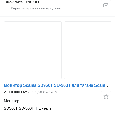
TruckParts Eesti OÜ
Монитор Scania SD960T SD-960T для тягача Scania P,G,R,T-series (2004-2017)
2 110 000 UZS
153,20 €
≈ 176 $
Монитор
SD960T SD-960T
дизель