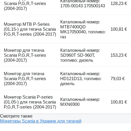
Каталожный номер:
Scania P,G,R,T-series
128,23 €
1705-00143 170500143
(2004-2017)
Каталожный номер:
Монитор MTB P-Series
MTB7400QD
(01.15-) для тягача Scania
100,81 €
MK17050040, топливо:
P,G,R,T-series (2004-2017)
газ
Монитор для тягача
Каталожный номер:
Scania P,G,R,T-series
SD960T SD-960T,
153,23 €
(2004-2017)
топливо: дизель
Монитор для тягача
Каталожный номер:
Scania P,G,R,T-series
HD121D13, топливо:
79,03 €
(2004-2017)
дизель
Монитор Scania P-series
Каталожный номер:
(01.05-) для тягача Scania
100,81 €
MXN6900
P,G,R,T-series (2004-2017)
Смотрите также
Мониторы Scania в Украине для тягачей