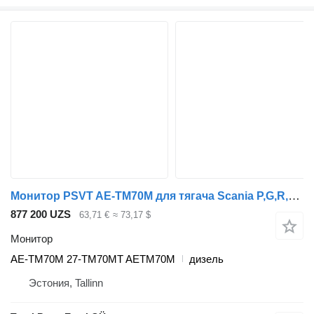
Монитор PSVT AE-TM70M для тягача Scania P,G,R,T-series (2004-2017)
877 200 UZS
63,71 €
≈ 73,17 $
Монитор
AE-TM70M 27-TM70MT AETM70M
дизель
Эстония, Tallinn