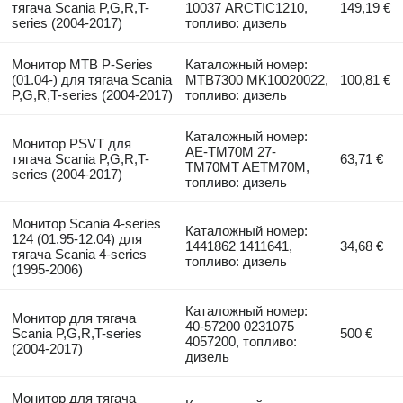
тягача Scania P,G,R,T-
10037 ARCTIC1210,
149,19 €
series (2004-2017)
топливо: дизель
Монитор MTB P-Series
Каталожный номер:
(01.04-) для тягача Scania
MTB7300 MK10020022,
100,81 €
P,G,R,T-series (2004-2017)
топливо: дизель
Каталожный номер:
Монитор PSVT для
AE-TM70M 27-
тягача Scania P,G,R,T-
63,71 €
TM70MT AETM70M,
series (2004-2017)
топливо: дизель
Монитор Scania 4-series
Каталожный номер:
124 (01.95-12.04) для
1441862 1411641,
34,68 €
тягача Scania 4-series
топливо: дизель
(1995-2006)
Каталожный номер:
Монитор для тягача
40-57200 0231075
Scania P,G,R,T-series
500 €
4057200, топливо:
(2004-2017)
дизель
Монитор для тягача