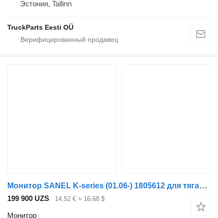
Эстония, Tallinn
TruckParts Eesti OÜ
Монитор SANEL K-series (01.06-) 1805612 для тягача Scania K,N,F-series bus (2006-)
199 900 UZS
14,52 €
≈ 16,68 $
Монитор