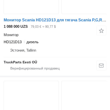
Монитор Scania HD121D13 для тягача Scania P,G,R,T-series (2004-2017)
1 088 000 UZS
79,03 €
≈ 90,77 $
Монитор
HD121D13
дизель
Эстония, Tallinn
TruckParts Eesti OÜ