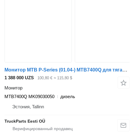
Монитор MTB P-Series (01.04-) MTB7400Q для тягача Scania P,G,R,T-series (2004-2017)
1 388 000 UZS
100,80 €
≈ 115,80 $
Монитор
MTB7400Q MK09030050
дизель
Эстония, Tallinn
TruckParts Eesti OÜ