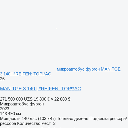
микроавтобус фургон MAN TGE
3.140 | *REIFEN: TOP!*AC
26
MAN TGE 3.140 | *REIFEN: TOP!*AC
271 500 000 UZS
19 800 €
≈ 22 880 $
Микроавтобус фургон
2023
143 490 км
Мощность
140 л.с. (103 кВт)
Топливо
дизель
Подвеска
рессора/
рессора
Количество мест
3