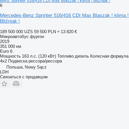
Benz Sprinter 516/416 CDI Max Blaszak ! klima ! Bliźniak !
6
Mercedes-Benz Sprinter 516/416 CDI Max Blaszak ! klima !
Bliźniak !
189 500 000 UZS
59 500 PLN
≈ 13 820 €
Микроавтобус фургон
2019
351 000 км
Euro 6
Мощность
163 л.с. (120 кВт)
Топливо
дизель
Колесная формула
4x2
Подвеска
рессора/рессора
Польша, Nowy Sącz
LDH
Связаться с продавцом