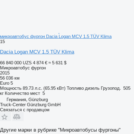
микроавтобус фургон Dacia Logan MCV 1.5 TÜV Klima
15
Dacia Logan MCV 1.5 TÜV Klima
66 840 000 UZS
4 874 €
≈ 5 631 $
Микроавтобус фургон
2015
56 036 км
Euro 5
Мощность
89.73 л.с. (65.95 кВт)
Топливо
дизель
Грузопод.
505
кг
Количество мест
5
Германия, Günzburg
Truck-Center Günzburg GmbH
Связаться с продавцом
Другие марки в рубрике "Микроавтобусы фургоны"