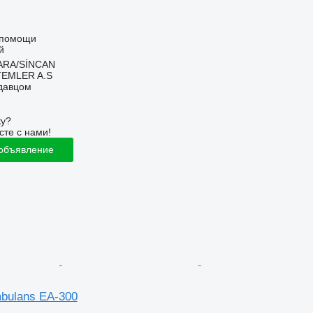
 помощи
й
ARA/SİNCAN
TEMLER A.S
одавцом
ку?
сте с нами!
 объявление
bulans EA-300