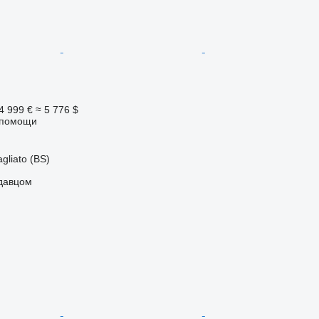
4 999 €
≈ 5 776 $
 помощи
gliato (BS)
одавцом