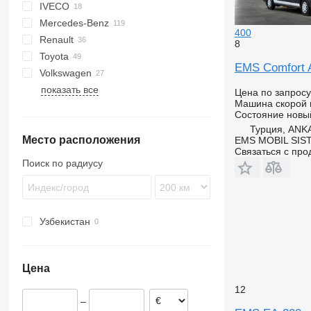
IVECO
Jumpy
Ducato
Explorer
H-series
Mercedes-Benz
Scudo
F-series
Daily
D-Max
Defender
TGA
400
Renault
Talento
Ranger
FVR
TGE
Atego
Caravan
Movano
Boxer
8
Toyota
Tourneo
Sprinter
NV
Vivaro
Expert
C-series
EMS Comfort 
Volkswagen
Transit
Vito
Patrol
Master
Hiace
показать все
Primastar
T-series
Hilux
Amarok
S-series
Цена по запросу
Машина скорой
Urvan
Trafic
Land Cruiser
Crafter
XC
Состояние
новы
Transporter
Турция, ANK
Место расположения
EMS MOBIL SIS
Связаться с пр
Поиск по радиусу
Узбекистан
Цена
12
–