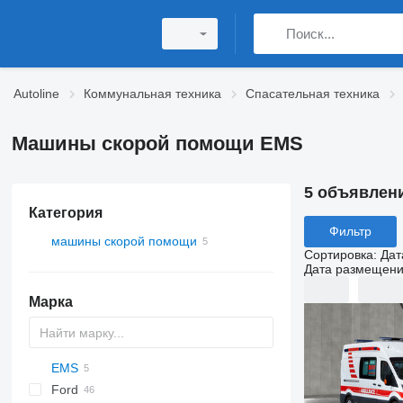
Autoline
Коммунальная техника
Спасательная техника
Машины скорой помощи EMS
5 объявлен
Категория
Фильтр
машины скорой помощи
Сортировка
:
Дат
Дата размещен
Марка
EMS
2-Series
Express
Berlingo
YA
Ford
X-Series
Tahoe
Jumper
Doblo