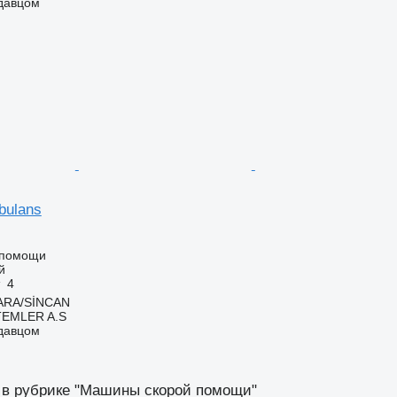
одавцом
bulans
 помощи
й
4
ARA/SİNCAN
TEMLER A.S
одавцом
 в рубрике "Машины скорой помощи"