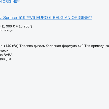
N ORIGINE**
z Sprinter 519 **V6-EURO 6-BELGIAN ORIGINE**
S
11 900 €
≈ 13 750 $
 помощи
с. (140 кВт)
Топливо
дизель
Колесная формула
4x2
Тип привода
з
ntals
ns BVBA
одавцом