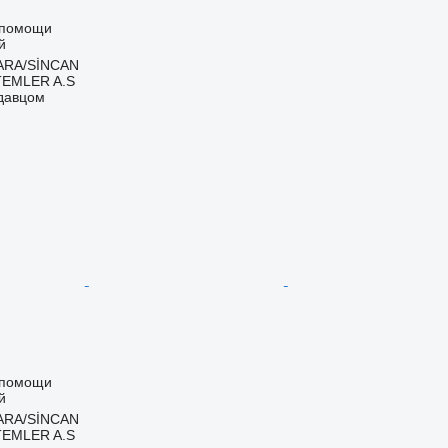
 помощи
й
ARA/SİNCAN
TEMLER A.S
одавцом
 помощи
й
ARA/SİNCAN
TEMLER A.S