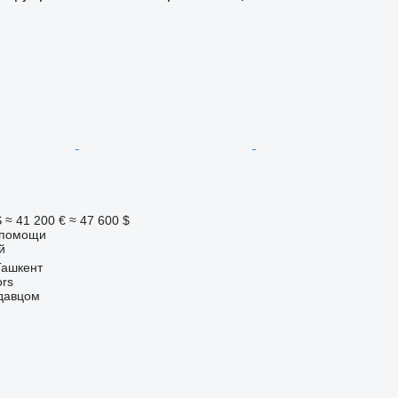
S
≈ 41 200 €
≈ 47 600 $
 помощи
й
Ташкент
rs
одавцом