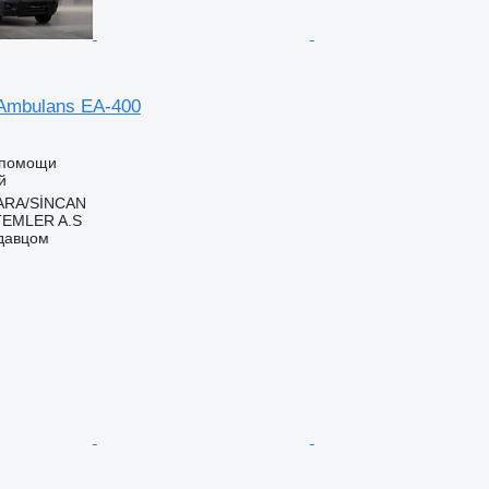
Ambulans EA-400
 помощи
й
ARA/SİNCAN
TEMLER A.S
одавцом