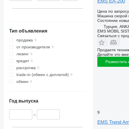
EMS EA-200
Цена по запросу
Машина скорой
Состояние
новы
Турция, ANK
Тип объявления
EMS MOBIL SIS
Связаться с пр
продажа
от производителя
Продаете техни
лизинг
Делайте это вме
кредит
Разместить
рассрочка
trade-in (обмен с доплатой)
обмен
Год выпуска
9
–
EMS Trend Am