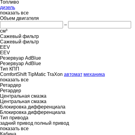
Топливо
дизель
показать все
Объем двигателя
–
см³
Сажевый фильтр
Сажевый фильтр
EEV
EEV
Резервуар AdBlue
Резервуар AdBlue
Тип КПП
ComfortShift
TipMatic
TraXon
автомат
механика
показать все
Ретардер
Ретардер
Центральная смазка
Центральная смазка
Блокировка дифференциала
Блокировка дифференциала
Тип привода
задний привод
полный привод
показать все
Кабина