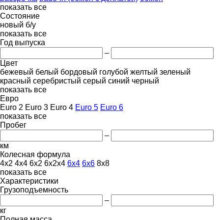
показать все
Состояние
новый
б/у
показать все
Год выпуска
–
Цвет
бежевый
белый
бордовый
голубой
желтый
зеленый
красный
серебристый
серый
синий
черный
показать все
Евро
Euro 2
Euro 3
Euro 4
Euro 5
Euro 6
показать все
Пробег
–
км
Колесная формула
4x2
4x4
6x2
6x2x4
6x4
6x6
8x8
показать все
Характеристики
Грузоподъемность
–
кг
Полная масса