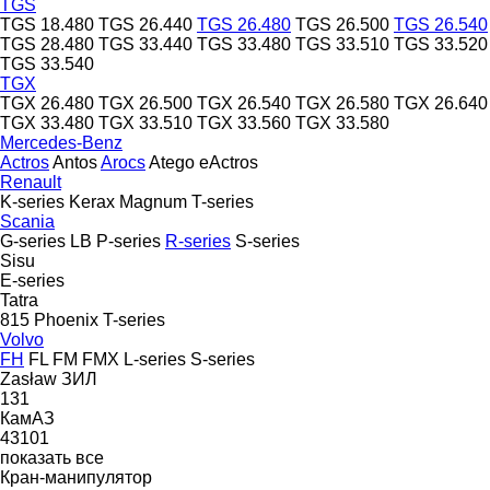
TGS
TGS 18.480
TGS 26.440
TGS 26.480
TGS 26.500
TGS 26.540
TGS 28.480
TGS 33.440
TGS 33.480
TGS 33.510
TGS 33.520
TGS 33.540
TGX
TGX 26.480
TGX 26.500
TGX 26.540
TGX 26.580
TGX 26.640
TGX 33.480
TGX 33.510
TGX 33.560
TGX 33.580
Mercedes-Benz
Actros
Antos
Arocs
Atego
eActros
Renault
K-series
Kerax
Magnum
T-series
Scania
G-series
LB
P-series
R-series
S-series
Sisu
E-series
Tatra
815
Phoenix
T-series
Volvo
FH
FL
FM
FMX
L-series
S-series
Zasław
ЗИЛ
131
КамАЗ
43101
показать все
Кран-манипулятор