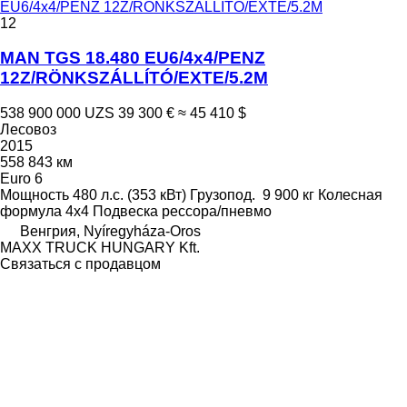
EU6/4x4/PENZ 12Z/RÖNKSZÁLLÍTÓ/EXTE/5.2M
12
MAN TGS 18.480 EU6/4x4/PENZ
12Z/RÖNKSZÁLLÍTÓ/EXTE/5.2M
538 900 000 UZS
39 300 €
≈ 45 410 $
Лесовоз
2015
558 843 км
Euro 6
Мощность
480 л.с. (353 кВт)
Грузопод.
9 900 кг
Колесная
формула
4x4
Подвеска
рессора/пневмо
Венгрия, Nyíregyháza-Oros
MAXX TRUCK HUNGARY Kft.
Связаться с продавцом