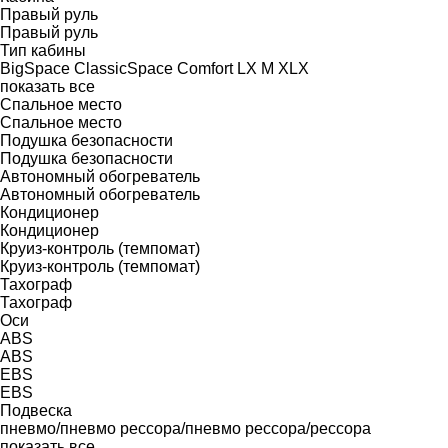
Правый руль
Правый руль
Тип кабины
BigSpace
ClassicSpace
Comfort
LX
M
XLX
показать все
Спальное место
Спальное место
Подушка безопасности
Подушка безопасности
Автономный обогреватель
Автономный обогреватель
Кондиционер
Кондиционер
Круиз-контроль (темпомат)
Круиз-контроль (темпомат)
Тахограф
Тахограф
Оси
ABS
ABS
EBS
EBS
Подвеска
пневмо/пневмо
рессора/пневмо
рессора/рессора
показать все