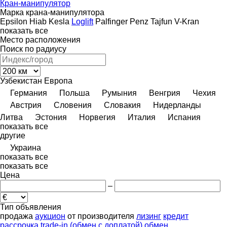
Кран-манипулятор
Марка крана-манипулятора
Epsilon
Hiab
Kesla
Loglift
Palfinger
Penz
Tajfun
V-Kran
показать все
Место расположения
Поиск по радиусу
Узбекистан
Европа
Германия
Польша
Румыния
Венгрия
Чехия
Австрия
Словения
Словакия
Нидерланды
Литва
Эстония
Норвегия
Италия
Испания
показать все
другие
Украина
показать все
показать все
Цена
–
Тип объявления
продажа
аукцион
от производителя
лизинг
кредит
рассрочка
trade-in (обмен с доплатой)
обмен