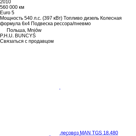
2010
560 000 км
Euro 5
Мощность
540 л.с. (397 кВт)
Топливо
дизель
Колесная
формула
6x4
Подвеска
рессора/пневмо
Польша, Mniów
P.H.U. BUNCYŚ
Связаться с продавцом
лесовоз MAN TGS 18.480