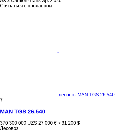
A&S Camion-Trans Sp. z o.o.
Связаться с продавцом
лесовоз MAN TGS 26.540
7
MAN TGS 26.540
370 300 000 UZS
27 000 €
≈ 31 200 $
Лесовоз