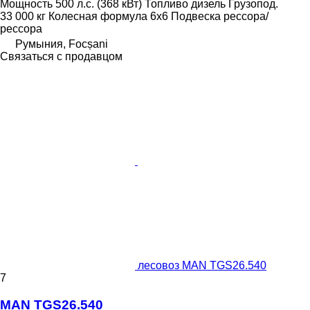
Мощность
500 л.с. (368 кВт)
Топливо
дизель
Грузопод.
33 000 кг
Колесная формула
6x6
Подвеска
рессора/
рессора
Румыния, Focșani
Связаться с продавцом
лесовоз MAN TGS26.540
7
MAN TGS26.540