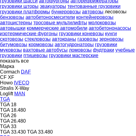
грузовики шасси
автофургоны
авторефрижераторы
грузовики шторы
эвакуаторы
тентованные грузовики
грузовики платформы
бункеровозы
автовозы
лесовозы
бензовозы
автобетоносмесители
контейнеровозы
автоцистерны
тросовые мультилифты
молоковозы
автовышки
коммерческие автомобили
автобетононасосы
изотермические фургоны
грузовики коневозы
кунги
скотовозы
стекловозы
автокраны
газовозы
зерновозы
битумовозы
кормовозы
автогудронаторы
грузовики
муковозы
вахтовые автобусы
ломовозы
фудтраки
учебные
грузовики
птицевозы
грузовики мастерские
показать все
Марка
Cormach
DAF
CF
XF
Howo
IVECO
Stralis
X-Way
Loglift
MAN
TGA
TGA 18
TGA 18.480
TGA 26
TGA 26.480
TGA 33
TGA 33.430
TGA 33.480