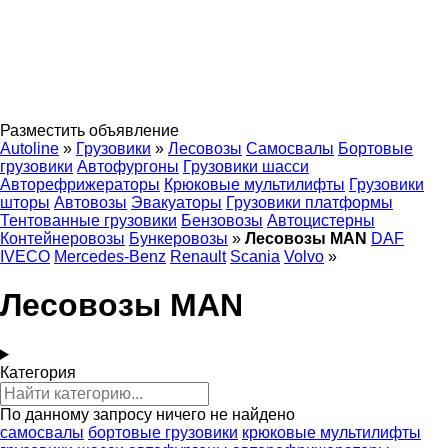
Разместить объявление
Autoline
»
Грузовики
»
Лесовозы
Самосвалы
Бортовые
грузовики
Автофургоны
Грузовики шасси
Авторефрижераторы
Крюковые мультилифты
Грузовики
шторы
Автовозы
Эвакуаторы
Грузовики платформы
Тентованные грузовики
Бензовозы
Автоцистерны
Контейнеровозы
Бункеровозы
»
Лесовозы MAN
DAF
IVECO
Mercedes-Benz
Renault
Scania
Volvo
»
Лесовозы MAN
Категория
По данному запросу ничего не найдено
самосвалы
бортовые грузовики
крюковые мультилифты