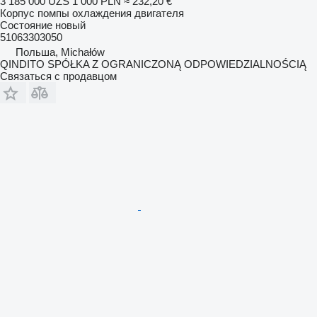
3 185 000 UZS
1 000 PLN
≈ 232,20 €
Корпус помпы охлаждения двигателя
Состояние
новый
51063303050
Польша, Michałów
QINDITO SPÓŁKA Z OGRANICZONĄ ODPOWIEDZIALNOŚCIĄ
Связаться с продавцом