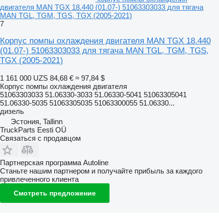
двигателя MAN TGX 18.440 (01.07-) 51063303033 для тягача
MAN TGL, TGM, TGS, TGX (2005-2021)
7
Корпус помпы охлаждения двигателя MAN TGX 18.440
(01.07-) 51063303033 для тягача MAN TGL, TGM, TGS,
TGX (2005-2021)
1 161 000 UZS
84,68 €
≈ 97,84 $
Корпус помпы охлаждения двигателя
51063303033 51.06330-3033 51.06330-5041 51063305041
51.06330-5035 51063305035 51063300055 51.06330...
дизель
Эстония, Tallinn
TruckParts Eesti OÜ
Связаться с продавцом
Партнерская программа Autoline
Станьте нашим партнером и получайте прибыль за каждого
привлеченного клиента
Смотреть предложение