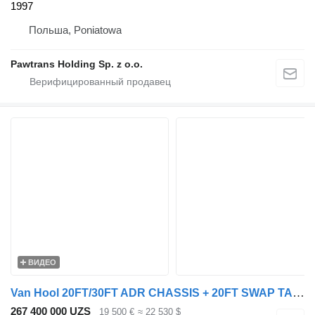
1997
Польша, Poniatowa
Pawtrans Holding Sp. z o.o.
ВИДЕО
Van Hool 20FT/30FT ADR CHASSIS + 20FT SWAP TANKCONTAINER 31.180L 1-COMPAR
267 400 000 UZS
19 500 €
≈ 22 530 $