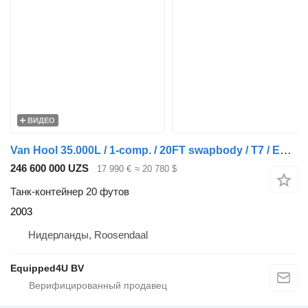
ВИДЕО
Van Hool 35.000L / 1-comp. / 20FT swapbody / T7 / EMKD / ADR 5Y + CSC-ins
246 600 000 UZS
17 990 €
≈ 20 780 $
Танк-контейнер 20 футов
2003
Нидерланды, Roosendaal
Equipped4U BV