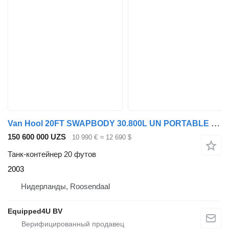
Van Hool 20FT SWAPBODY 30.800L UN PORTABLE T7 ADR+CSC inspection valid ti
150 600 000 UZS
10 990 €
≈ 12 690 $
Танк-контейнер 20 футов
2003
Нидерланды, Roosendaal
Equipped4U BV