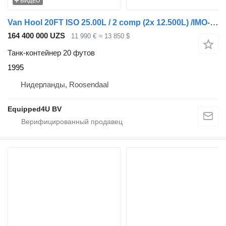
ВИДЕО
Van Hool 20FT ISO 25.00L / 2 comp (2x 12.500L) /IMO-1 / 22T6
164 400 000 UZS
11 990 €
≈ 13 850 $
Танк-контейнер 20 футов
1995
Нидерланды, Roosendaal
Equipped4U BV