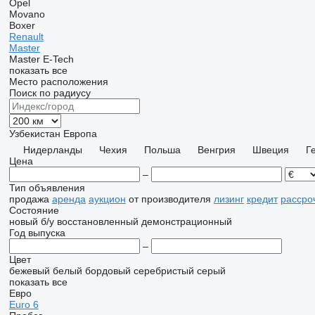
Opel
Movano
Boxer
Renault
Master
Master E-Tech
показать все
Место расположения
Поиск по радиусу
Узбекистан
Европа
Нидерланды
Чехия
Польша
Венгрия
Швеция
Г
Цена
–
Тип объявления
продажа
аренда
аукцион
от производителя
лизинг
кредит
рассро
Состояние
новый
б/у
восстановленный
демонстрационный
Год выпуска
–
Цвет
бежевый
белый
бордовый
серебристый
серый
показать все
Евро
Euro 6