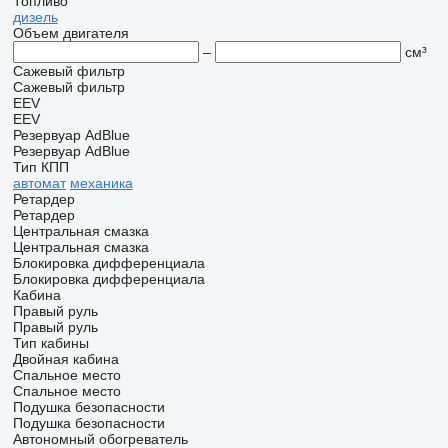
Топливо
дизель
Объем двигателя
–
см³
Сажевый фильтр
Сажевый фильтр
EEV
EEV
Резервуар AdBlue
Резервуар AdBlue
Тип КПП
автомат
механика
Ретардер
Ретардер
Центральная смазка
Центральная смазка
Блокировка дифференциала
Блокировка дифференциала
Кабина
Правый руль
Правый руль
Тип кабины
Двойная кабина
Спальное место
Спальное место
Подушка безопасности
Подушка безопасности
Автономный обогреватель