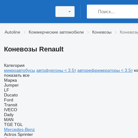
Autoline
Коммерческие автомобили
Коневозы
Коневозы
Коневозы Renault
Категория
микроавтобусы
автофургоны < 3.5т
авторефрижераторы < 3.5т
к
показать все
Марка
Jumper
LF
Ducato
Ford
Transit
IVECO
Daily
MAN
TGE
TGL
Mercedes-Benz
Actros
Sprinter