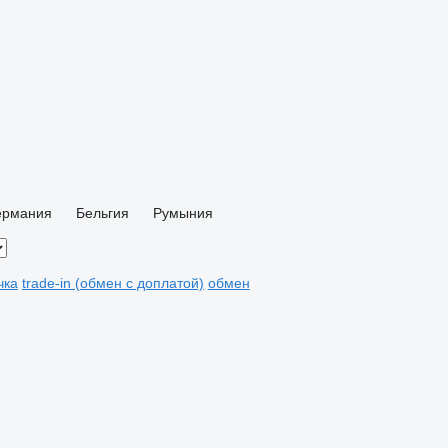
ермания
Бельгия
Румыния
чка
trade-in (обмен с доплатой)
обмен