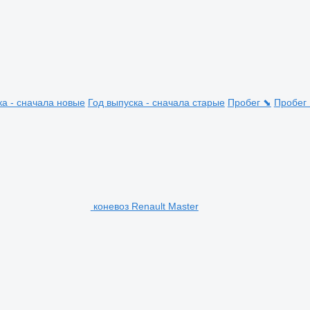
ка - сначала новые
Год выпуска - сначала старые
Пробег ⬊
Пробег
коневоз Renault Master