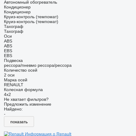
Автономный обогреватель
Кондиционер
Кондиционер
Круиз-контроль (темпомат)
Круиз-контроль (темпомат)
Тахограф
Тахограф
Оси
ABS
ABS
EBS
EBS
Подвеска
рессора/пневмо
рессора/рессора
Количество осей
2 оси
Марка осей
RENAULT
Колесная формула
4x2
Не хватает фильтров?
Предложить изменение
Найдено:
-
показать
Информация о Renault