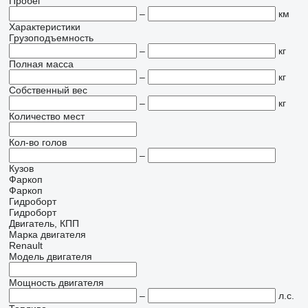
Пробег
–
км
Характеристики
Грузоподъемность
–
кг
Полная масса
–
кг
Собственный вес
–
кг
Количество мест
Кол-во голов
–
Кузов
Фаркоп
Фаркоп
Гидроборт
Гидроборт
Двигатель, КПП
Марка двигателя
Renault
Модель двигателя
Мощность двигателя
–
л.с.