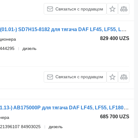
Связаться с продавцом
Радиатор кондиционера DAF CF75 (01.01-) SD7H15-8182 для тягача DAF LF45, LF55, LF180, CF65, CF75, CF85 (2001-)
829 400 UZS
иционера
1444295
дизель
Связаться с продавцом
Шланг кондиционера Behr LF180 (01.13-) AB175000P для тягача DAF LF45, LF55, LF180, CF65, CF75, CF85 (2001-)
685 700 UZS
онера
 21396107 84903025
дизель