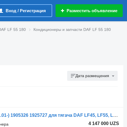
Вход / Регистрация
Разместить объявление
DAF LF 55 180
Кондиционеры и запчасти DAF LF 55 180
Дата размещения
Шланг кондиционера Behr CF85 (01.01-) 1905326 1925727 для тягача DAF LF45, LF55, LF180, CF65, CF75, CF85 (2001-)
4 147 000 UZS
онера