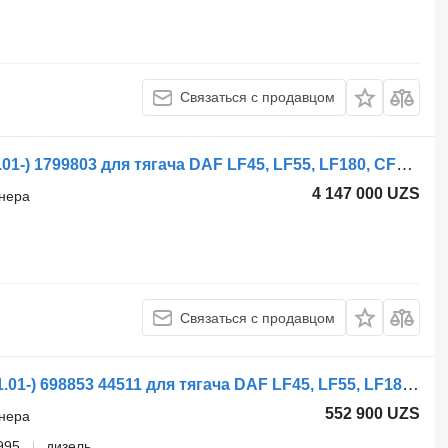
Связаться с продавцом
Шланг кондиционера DAF CF85 (01.01-) 1799803 для тягача DAF LF45, LF55, LF180, CF65, CF75, CF85 (2001-)
4 147 000 UZS
онера
Связаться с продавцом
Шланг кондиционера Valeo LF45 (01.01-) 698853 44511 для тягача DAF LF45, LF55, LF180, CF65, CF75, CF85 (2001-)
552 900 UZS
онера
995
дизель