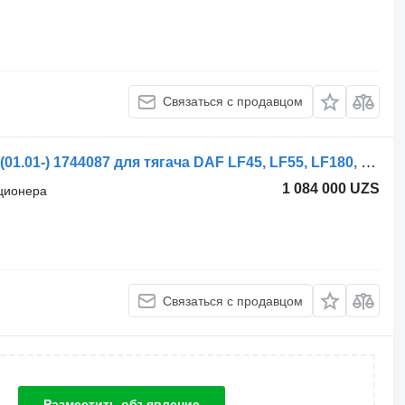
Связаться с продавцом
Радиатор кондиционера DAF CF75 (01.01-) 1744087 для тягача DAF LF45, LF55, LF180, CF65, CF75, CF85 (2001-)
1 084 000 UZS
иционера
Связаться с продавцом
Разместить объявление