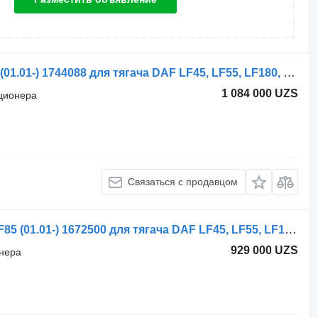
Радиатор кондиционера DAF CF75 (01.01-) 1744088 для тягача DAF LF45, LF55, LF180, CF65, CF75, CF85 (2001-)
1 084 000 UZS
иционера
Связаться с продавцом
Шланг кондиционера DAF, BEHR CF85 (01.01-) 1672500 для тягача DAF LF45, LF55, LF180, CF65, CF75, CF85 (2001-)
929 000 UZS
онера