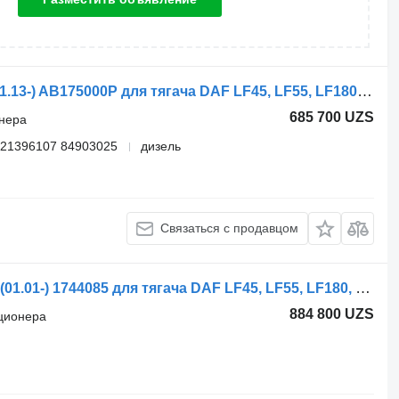
Шланг кондиционера Behr LF180 (01.13-) AB175000P для тягача DAF LF45, LF55, LF180, CF65, CF75, CF85 (2001-)
685 700 UZS
онера
 21396107 84903025
дизель
Связаться с продавцом
Радиатор кондиционера DAF CF85 (01.01-) 1744085 для тягача DAF LF45, LF55, LF180, CF65, CF75, CF85 (2001-)
884 800 UZS
иционера