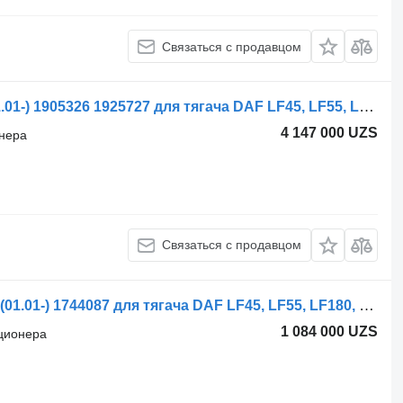
Связаться с продавцом
Шланг кондиционера Behr CF85 (01.01-) 1905326 1925727 для тягача DAF LF45, LF55, LF180, CF65, CF75, CF85 (2001-)
4 147 000 UZS
онера
Связаться с продавцом
Радиатор кондиционера DAF CF75 (01.01-) 1744087 для тягача DAF LF45, LF55, LF180, CF65, CF75, CF85 (2001-)
1 084 000 UZS
иционера