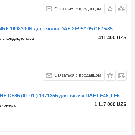
Связаться с продавцом
RF 1698300N для тягача DAF XF95/105 CF75/85
411 400 UZS
ель кондиционера
Связаться с продавцом
Радиатор кондиционера DAF, MODINE CF85 (01.01-) 1371355 для тягача DAF LF45, LF55, LF180, CF65, CF75, CF85 (2001-)
1 117 000 UZS
иционера