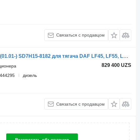
Связаться с продавцом
Радиатор кондиционера DAF CF75 (01.01-) SD7H15-8182 для тягача DAF LF45, LF55, LF180, CF65, CF75, CF85 (2001-)
829 400 UZS
иционера
1444295
дизель
Связаться с продавцом
Разместить объявление