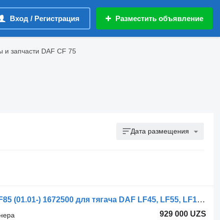
Вход / Регистрация
Разместить объявление
 и запчасти DAF CF 75
Дата размещения
Шланг кондиционера DAF, BEHR CF85 (01.01-) 1672500 для тягача DAF LF45, LF55, LF180, CF65, CF75, CF85 (2001-)
929 000 UZS
онера