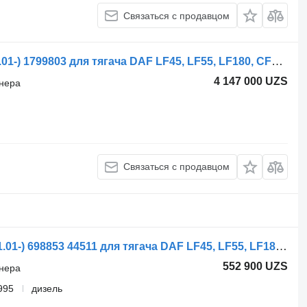
Связаться с продавцом
Шланг кондиционера DAF CF85 (01.01-) 1799803 для тягача DAF LF45, LF55, LF180, CF65, CF75, CF85 (2001-)
4 147 000 UZS
онера
Связаться с продавцом
Шланг кондиционера Valeo LF45 (01.01-) 698853 44511 для тягача DAF LF45, LF55, LF180, CF65, CF75, CF85 (2001-)
552 900 UZS
онера
995
дизель