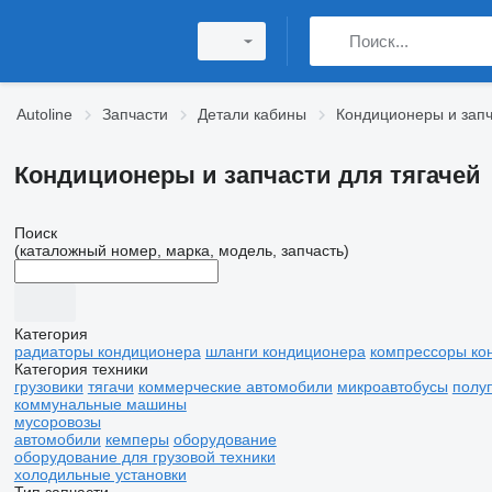
Autoline
Запчасти
Детали кабины
Кондиционеры и зап
Кондиционеры и запчасти для тягачей
Поиск
(каталожный номер, марка, модель, запчасть)
Категория
радиаторы кондиционера
шланги кондиционера
компрессоры ко
Категория техники
грузовики
тягачи
коммерческие автомобили
микроавтобусы
полу
коммунальные машины
мусоровозы
автомобили
кемперы
оборудование
оборудование для грузовой техники
холодильные установки