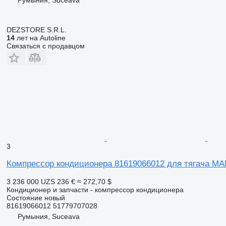
DEZSTORE S.R.L.
14
лет на Autoline
Связаться с продавцом
3
Компрессор кондиционера 81619066012 для тягача M
3 236 000 UZS
236 €
≈ 272,70 $
Кондиционер и запчасти - компрессор кондиционера
Состояние
новый
81619066012 51779707028
Румыния, Suceava