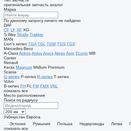
Тип запчасти
оригинальная запчасть
аналог
Марка
По данному запросу ничего не найдено
DAF
CF
LF
XF
XG
S-Way
Stralis
Trakker
MAN
Lion's series
TGA
TGL
TGM
TGS
TGX
Mercedes-Benz
A-Class
Actros
Antos
Arocs
Atego
Axor
Econic
MB
Canter
Renault
Kerax
Magnum
Midlum
Premium
Scania
G-series
P-series
R-series
T-series
Volvo
B-series
FH
FL
FM
FMX
VNL
показать все
Место расположения
Поиск по радиусу
Узбекистан
Европа
Эстония
Румыния
Польша
Нидерланды
Литва
показать все