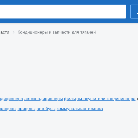
части
Кондиционеры и запчасти для тягачей
ндиционера
автокондиционеры
фильтры-осушители кондиционера
прицепы
прицепы
автобусы
коммунальная техника