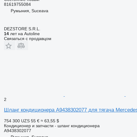
81619755084
Румыния, Suceava
DEZSTORE S.R.L.
14
лет на Autoline
Связаться с продавцом
2
Шланг кондиционера A9438302077 для тягача Merced
754 300 UZS
55 €
≈ 63,55 $
Кондиционер и запчасти - шланг кондиционера
A9438302077
Румыния, Suceava