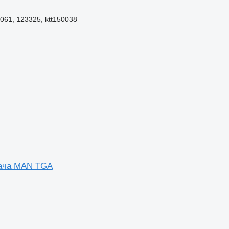
061, 123325, ktt150038
гача MAN TGA