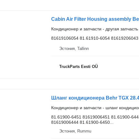
Кондиционер и запчасти - другая запчаст
81619106054 81.61910-6054 81619206043
Эстония, Tallinn
TruckParts Eesti OÜ
Кондиционер и запчасти - шланг кондици
81.61900-6451 81619006451 81.61900-644
81619006444 81.61900-6450...
Эстония, Rummu