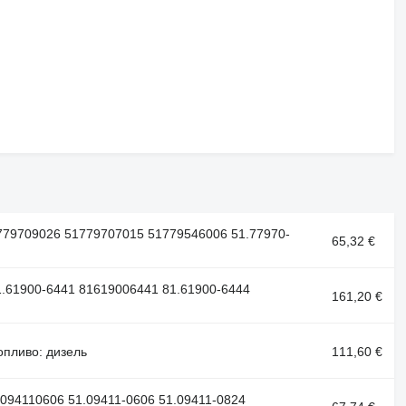
779709026 51779707015 51779546006 51.77970-
65,32 €
1.61900-6441 81619006441 81.61900-6444
161,20 €
опливо: дизель
111,60 €
094110606 51.09411-0606 51.09411-0824