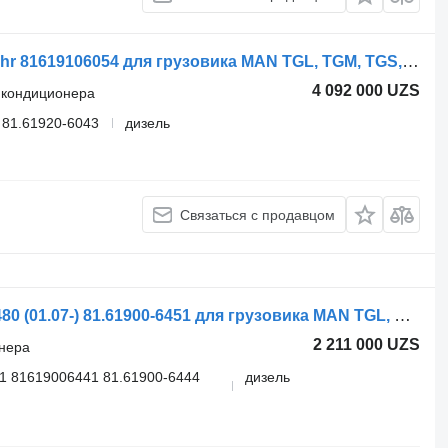
Cabin Air Filter Housing assembly Behr 81619106054 для грузовика MAN TGL, TGM, TGS, TGX (2005-2021)
4 092 000 UZS
ь кондиционера
 81.61920-6043
дизель
Связаться с продавцом
Шланг кондиционера Behr TGX 28.480 (01.07-) 81.61900-6451 для грузовика MAN TGL, TGM, TGS, TGX (2005-2021)
2 211 000 UZS
онера
1 81619006441 81.61900-6444
дизель