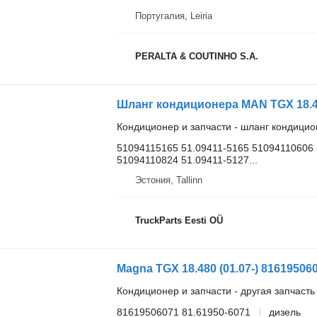
Португалия, Leiria
PERALTA & COUTINHO S.A.
Кондиционер и запчасти - шланг кондици
51094115165 51.09411-5165 51094110606 
51094110824 51.09411-5127...
Эстония, Tallinn
TruckParts Eesti OÜ
Кондиционер и запчасти - другая запчаст
81619506071 81.61950-6071
дизель