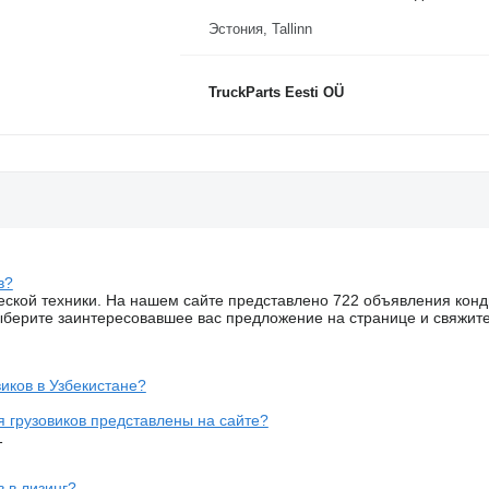
Эстония, Tallinn
TruckParts Eesti OÜ
в?
еской техники. На нашем сайте представлено 722 объявления конд
ыберите заинтересовавшее вас предложение на странице и свяжите
иков в Узбекистане?
 грузовиков представлены на сайте?
1
 в лизинг?