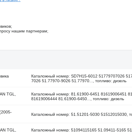
виков;
просу нашим партнерам;
овика
Каталожный номер: SD7H15-6012 51779707026 51
7026 51.77970-9026 51.77970..., топливо: дизель
MAN TGL,
Каталожный номер: 81.61900-6451 81619006451 8
81619006444 81.61900-6450..., топливо: дизель
(2005-
Каталожный номер: 51.51201-5030 51512015030, т
MAN TGL,
Каталожный номер: 51094115165 51.09411-5165 51