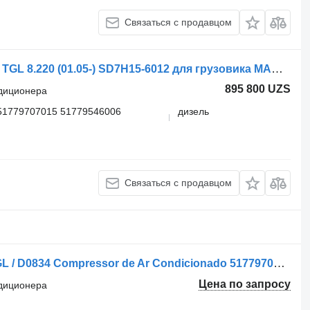
Связаться с продавцом
Компрессор кондиционера Sanden TGL 8.220 (01.05-) SD7H15-6012 для грузовика MAN TGL, TGM, TGS, TGX (2005-2021)
895 800 UZS
ндиционера
51779707015 51779546006
дизель
Связаться с продавцом
Компрессор кондиционера MAN TGL / D0834 Compressor de Ar Condicionado 51779707026 для грузовика MAN
Цена по запросу
ндиционера