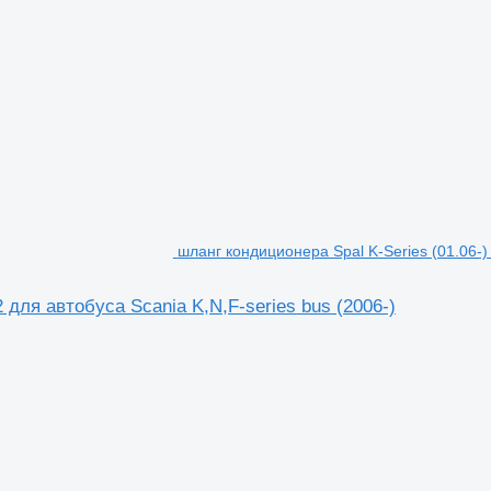
шланг кондиционера Spal K-Series (01.06-) 
 для автобуса Scania K,N,F-series bus (2006-)