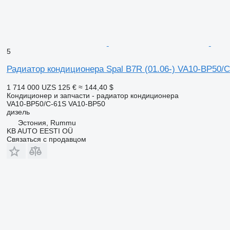
5
Радиатор кондиционера Spal B7R (01.06-) VA10-BP50/C-
1 714 000 UZS
125 €
≈ 144,40 $
Кондиционер и запчасти - радиатор кондиционера
VA10-BP50/C-61S VA10-BP50
дизель
Эстония, Rummu
KB AUTO EESTI OÜ
Связаться с продавцом