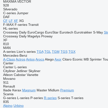
MAXIMA
VECTOR
928
Silverado
C-series
Jumper
DAF
CF
LF
XF
XG
F-MAX
F-series
Transit
HL-series
Crossway
Daily
EuroCargo
EuroStar
Eurotech
Eurotrakker
S-Way
Str
Crossway
Daily
Magelys
Proway
XF
810
MAN
A-series
Lion's series
TGA
TGL
TGM
TGS
TGX
Mercedes-Benz
A-Class
Actros
Antos
Arocs
Atego
Axor
Citaro
Econic
MB
Sprinter
Tou
Canter
Canter
L-series
Cityliner
Jetliner
Skyliner
Atleon
Cabstar
Vanette
Movano
911
Renault
Iliade
Kerax
Magnum
Master
Midlum
Premium
Scania
G-series
L-series
P-series
R-series
S-series
T-series
835
Alpino
Urbino