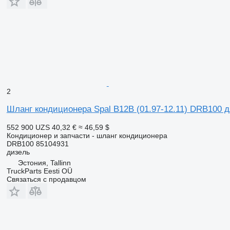
2
Шланг кондиционера Spal B12B (01.97-12.11) DRB100 дл
552 900 UZS
40,32 €
≈ 46,59 $
Кондиционер и запчасти - шланг кондиционера
DRB100 85104931
дизель
Эстония, Tallinn
TruckParts Eesti OÜ
Связаться с продавцом