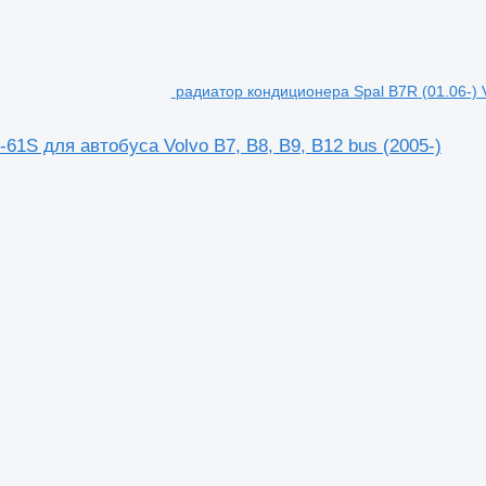
радиатор кондиционера Spal B7R (01.06-) V
61S для автобуса Volvo B7, B8, B9, B12 bus (2005-)