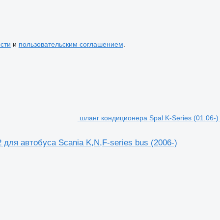
сти
и
пользовательским соглашением
.
шланг кондиционера Spal K-Series (01.06-) 
 для автобуса Scania K,N,F-series bus (2006-)