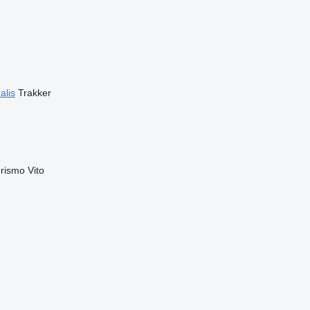
alis
Trakker
rismo
Vito