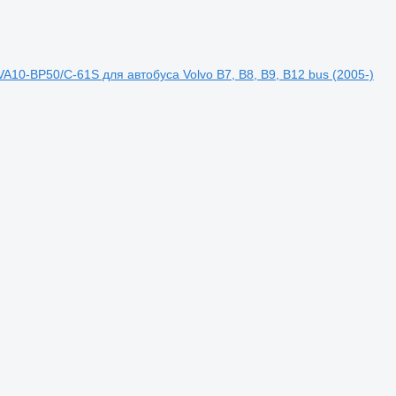
A10-BP50/C-61S для автобуса Volvo B7, B8, B9, B12 bus (2005-)