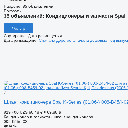
Найдено:
35 объявлений
Показать
35 объявлений:
Кондиционеры и запчасти Spal
Фильтр
Сортировка
:
Дата размещения
Дата размещения
Сначала дорогие
Сначала дешевые
Год выпус
(01.06-) 008-B45/I-02 для автобуса Scania K,N,F-series bus (2006-
7
Шланг кондиционера Spal K-Series (01.06-) 008-B45/I-02
829 400 UZS
60,48 €
≈ 69,88 $
Кондиционер и запчасти - шланг кондиционера
008-B45/I-02
дизель