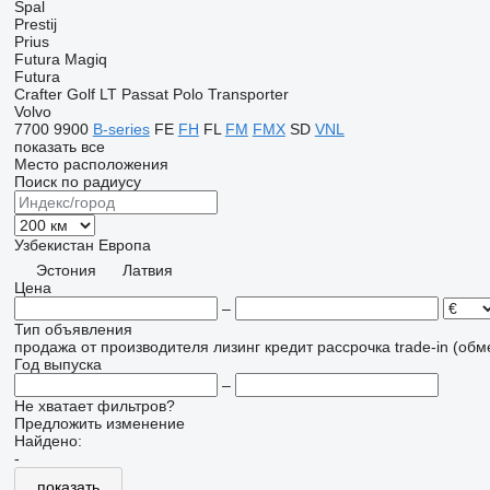
Spal
Prestij
Prius
Futura
Magiq
Futura
Crafter
Golf
LT
Passat
Polo
Transporter
Volvo
7700
9900
B-series
FE
FH
FL
FM
FMX
SD
VNL
показать все
Место расположения
Поиск по радиусу
Узбекистан
Европа
Эстония
Латвия
Цена
–
Тип объявления
продажа
от производителя
лизинг
кредит
рассрочка
trade-in (об
Год выпуска
–
Не хватает фильтров?
Предложить изменение
Найдено:
-
показать