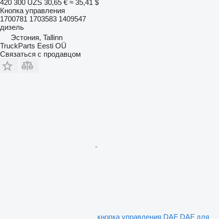
420 300 UZS
30,65 €
≈ 35,41 $
Кнопка управления
1700781 1703583 1409547
дизель
Эстония, Tallinn
TruckParts Eesti OÜ
Связаться с продавцом
кнопка управления DAF DAF для