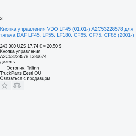
3
Кнопка управления VDO LF45 (01.01-) A2C53228578 для
тягача DAF LF45, LF55, LF180, CF65, CF75, CF85 (2001-)
243 300 UZS
17,74 €
≈ 20,50 $
Кнопка управления
A2C53228578 1389674
дизель
Эстония, Tallinn
TruckParts Eesti OÜ
Связаться с продавцом