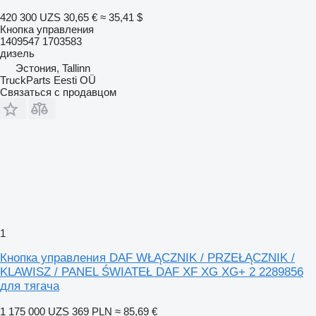
420 300 UZS
30,65 €
≈ 35,41 $
Кнопка управления
1409547 1703583
дизель
Эстония, Tallinn
TruckParts Eesti OÜ
Связаться с продавцом
1
Кнопка управления DAF WŁĄCZNIK / PRZEŁĄCZNIK /
KLAWISZ / PANEL ŚWIATEŁ DAF XF XG XG+ 2 2289856
для тягача
1 175 000 UZS
369 PLN
≈ 85,69 €