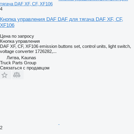
тягача DAF XF, CF, XF106
4
Кнопка управления DAF DAF для тягача DAF XF, CF,
XF106
Цена по запросу
Кнопка управления
DAF XF, CF, XF106 emission buttons set, control units, light switch,
voltage converter 1726282,...
Литва, Kaunas
Truck Parts Group
Связаться с продавцом
2