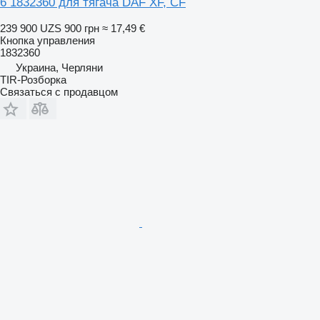
6 1832360 для тягача DAF XF, CF
239 900 UZS
900 грн
≈ 17,49 €
Кнопка управления
1832360
Украина, Черляни
TIR-Розборка
Связаться с продавцом