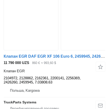
Клапан EGR DAF EGR XF 106 Euro 6, 2459945, 2426260, 2128862 2104972 для грузовика DAF
11 790 000 UZS
860 €
≈ 993,60 $
Клапан EGR
2104972, 2128862, 2162361, 2200141, 2256369,
2426260, 2459945, 7.03808.63
Польша, Kargowa
TruckParts Systems