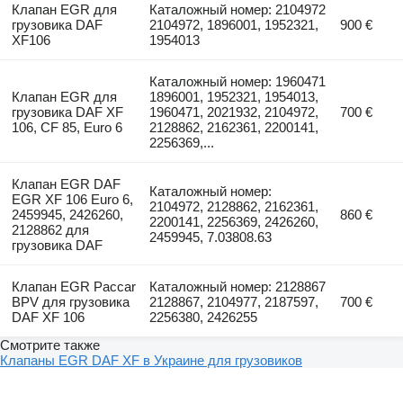
Клапан EGR для
Каталожный номер: 2104972
грузовика DAF
2104972, 1896001, 1952321,
900 €
XF106
1954013
Каталожный номер: 1960471
Клапан EGR для
1896001, 1952321, 1954013,
грузовика DAF XF
1960471, 2021932, 2104972,
700 €
106, CF 85, Euro 6
2128862, 2162361, 2200141,
2256369,...
Клапан EGR DAF
Каталожный номер:
EGR XF 106 Euro 6,
2104972, 2128862, 2162361,
2459945, 2426260,
860 €
2200141, 2256369, 2426260,
2128862 для
2459945, 7.03808.63
грузовика DAF
Клапан EGR Paccar
Каталожный номер: 2128867
BPV для грузовика
2128867, 2104977, 2187597,
700 €
DAF XF 106
2256380, 2426255
Смотрите также
Клапаны EGR DAF XF в Украине для грузовиков