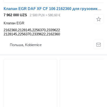
Клапан EGR DAF XF CF 106 2162360 для грузовика DAF Xf Cf 106 E6
7 962 000 UZS
2 500 PLN
≈ 580,60 €
Клапан EGR
2162360,2128145,2256370,2339622
2128145,2256370,2339622,2162360
Польша, Kobiernice