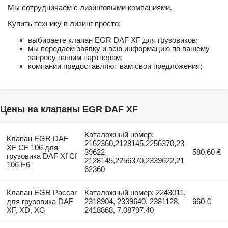
Мы сотрудничаем с лизинговыми компаниями.
Купить технику в лизинг просто:
выбираете клапан EGR DAF XF для грузовиков;
мы передаем заявку и всю информацию по вашему
запросу нашим партнерам;
компании предоставляют вам свои предложения;
Цены на клапаны EGR DAF XF
Каталожный номер:
Клапан EGR DAF
2162360,2128145,2256370,23
XF CF 106 для
39622
580,60 €
грузовика DAF Xf Cf
2128145,2256370,2339622,21
106 E6
62360
Клапан EGR Paccar
Каталожный номер: 2243011,
для грузовика DAF
2318904, 2339640, 2381128,
660 €
XF, XD, XG
2418868, 7.08797.40