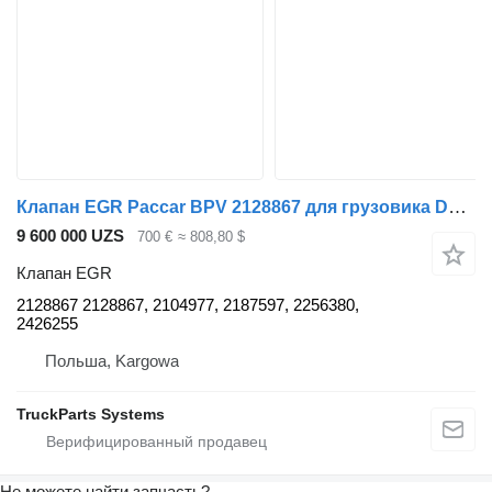
Клапан EGR Paccar BPV 2128867 для грузовика DAF XF 106
9 600 000 UZS
700 €
≈ 808,80 $
Клапан EGR
2128867 2128867, 2104977, 2187597, 2256380,
2426255
Польша, Kargowa
TruckParts Systems
Не можете найти запчасть?