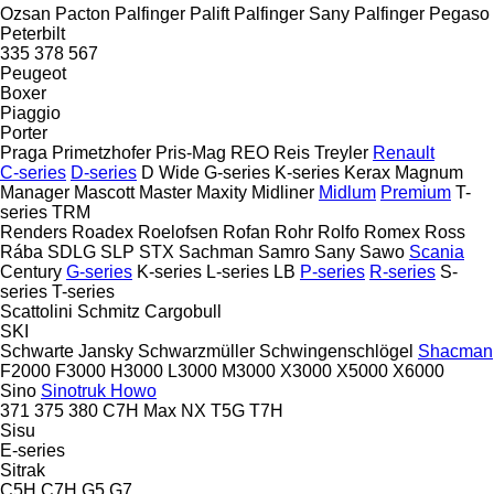
Ozsan
Pacton
Palfinger Palift
Palfinger Sany
Palfinger
Pegaso
Peterbilt
335
378
567
Peugeot
Boxer
Piaggio
Porter
Praga
Primetzhofer
Pris-Mag
REO
Reis Treyler
Renault
C-series
D-series
D Wide
G-series
K-series
Kerax
Magnum
Manager
Mascott
Master
Maxity
Midliner
Midlum
Premium
T-
series
TRM
Renders
Roadex
Roelofsen
Rofan
Rohr
Rolfo
Romex
Ross
Rába
SDLG
SLP
STX
Sachman
Samro
Sany
Sawo
Scania
Century
G-series
K-series
L-series
LB
P-series
R-series
S-
series
T-series
Scattolini
Schmitz Cargobull
SKI
Schwarte Jansky
Schwarzmüller
Schwingenschlögel
Shacman
F2000
F3000
H3000
L3000
M3000
X3000
X5000
X6000
Sino
Sinotruk Howo
371
375
380
C7H
Max
NX
T5G
T7H
Sisu
E-series
Sitrak
C5H
C7H
G5
G7