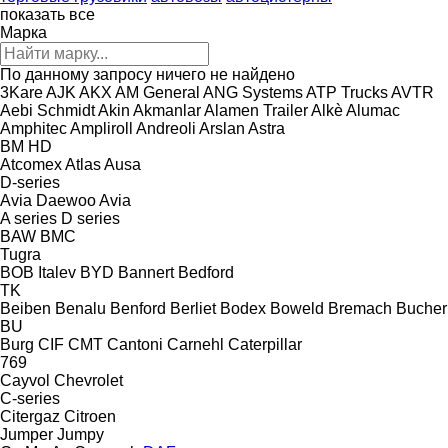
показать все
Марка
По данному запросу ничего не найдено
3Kare
AJK
AKX
AM General
ANG Systems
ATP Trucks
AVTR
Aebi Schmidt
Akin
Akmanlar
Alamen Trailer
Alkè
Alumac
Amphitec
Ampliroll
Andreoli
Arslan
Astra
BM
HD
Atcomex
Atlas
Ausa
D-series
Avia Daewoo
Avia
A series
D series
BAW
BMC
Tugra
BOB Italev
BYD
Bannert
Bedford
TK
Beiben
Benalu
Benford
Berliet
Bodex
Boweld
Bremach
Bucher
BU
Burg
CIF
CMT
Cantoni
Carnehl
Caterpillar
769
Cayvol
Chevrolet
C-series
Citergaz
Citroen
Jumper
Jumpy