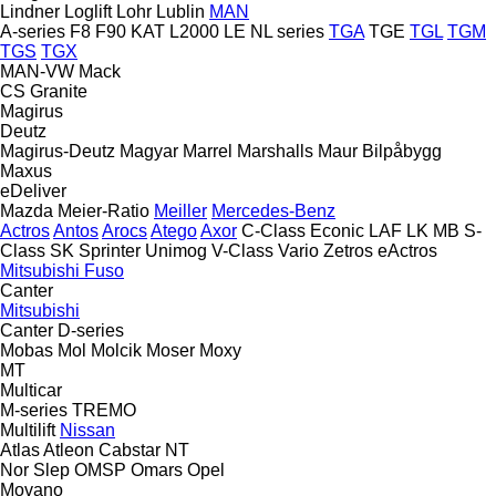
Lindner
Loglift
Lohr
Lublin
MAN
A-series
F8
F90
KAT
L2000
LE
NL series
TGA
TGE
TGL
TGM
TGS
TGX
MAN-VW
Mack
CS
Granite
Magirus
Deutz
Magirus-Deutz
Magyar
Marrel
Marshalls
Maur Bilpåbygg
Maxus
eDeliver
Mazda
Meier-Ratio
Meiller
Mercedes-Benz
Actros
Antos
Arocs
Atego
Axor
C-Class
Econic
LAF
LK
MB
S-
Class
SK
Sprinter
Unimog
V-Class
Vario
Zetros
eActros
Mitsubishi Fuso
Canter
Mitsubishi
Canter
D-series
Mobas
Mol
Molcik
Moser
Moxy
MT
Multicar
M-series
TREMO
Multilift
Nissan
Atlas
Atleon
Cabstar
NT
Nor Slep
OMSP
Omars
Opel
Movano