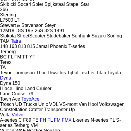
Skibicki
Socari
Spier
Spijkstaal
Stapel
Star
266
Sterling
L7500
LT
Stewart & Stevenson
Steyr
12M18
18S
19S
26S
32S
1491
Stokota
StreetScooter
Studebaker
Sunhunk
Suzuki
Sörling
TAM
Tatra
148
163
813
815
Jamal
Phoenix
T-series
Terberg
BC
FL
FM
TT
YT
Terex
TA
Tevor
Thompson
Thor
Thwaites
Tijhof
Tischer
Titan
Toyota
Dyna
Dyna 150
Hiace
Hino
Land Cruiser
Land Cruiser 79
Town Ace
ToyoAce
Trösch
UD Trucks
Unic
VDL
VS-mont
Van Hool
Volkswagen
Constellation
Crafter
Transporter
Up
Volta
Volvo
A-series
C
F89
FE
FH
FL
FM
FMX
L-series
N-series
PL
S-
series
Terberg
VM
Vulcan
WAF
Wacker Neuson