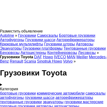
Разместить объявление
Autoline
»
Грузовики
Самосвалы
Бортовые грузовики
Автофургоны
Грузовики шасси
Авторефрижераторы
Крюковые мультилифты
Грузовики шторы
Автовозы
Эвакуаторы
Грузовики платформы
Тентованные грузовики
Бензовозы
Автоцистерны
Контейнеровозы
Лесовозы
»
Грузовики Toyota
DAF
Howo
IVECO
MAN
Meiller
Mercedes-
Benz
Renault
Scania
Sinotruk Howo
Volvo
»
Грузовики Toyota
Категория
бортовые грузовики
коммерческие автомобили
самосвалы
автофургоны
грузовики шасси
авторефрижераторы
тентованные грузовики
эвакуаторы
грузовики мастерские
торговые грузовики
автовозы
автоцистерны