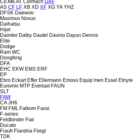
Co.Me.Ar.
Cormach
DAF
AS
CF
LF
XB
XD
XF
XG
YA
YHZ
DFSK
Daewoo
Maximus
Novus
Daihatsu
Hijet
Daimler
Dalby
Dautel
Davino
Dayun
Dennis
Elite
Dodge
Ram
WC
Dongfeng
DFA
EHC
EKW
EMS
ERF
EP
Ebro
Eckart
Effer
Ellermann
Emoss
Equip’men
Essel
Etnyre
Euromix MTP
Everlast
FAUN
SLT
FAW
CA
JH6
FM
FML
Falkom
Fassi
F-series
Feldbinder
Fiat
Ducato
Fiault
Flandria
Fliegl
TDK