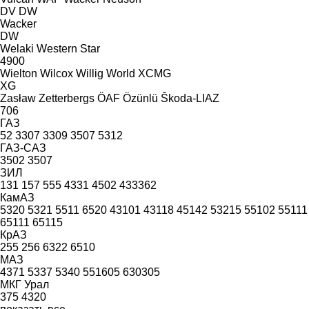
DV
DW
Wacker
DW
Welaki
Western Star
4900
Wielton
Wilcox
Willig
World
XCMG
XG
Zasław
Zetterbergs
ÖAF
Özünlü
Škoda-LIAZ
706
ГАЗ
52
3307
3309
3507
5312
ГАЗ-САЗ
3502
3507
ЗИЛ
131
157
555
4331
4502
433362
КамАЗ
5320
5321
5511
6520
43101
43118
45142
53215
55102
55111
65111
65115
КрАЗ
255
256
6322
6510
МАЗ
4371
5337
5340
551605
630305
МКГ
Урал
375
4320