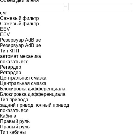
Объем двигателя
–
см³
Сажевый фильтр
Сажевый фильтр
EEV
EEV
Резервуар AdBlue
Резервуар AdBlue
Тип КПП
автомат
механика
показать все
Ретардер
Ретардер
Центральная смазка
Центральная смазка
Блокировка дифференциала
Блокировка дифференциала
Тип привода
задний привод
полный привод
показать все
Кабина
Правый руль
Правый руль
Тип кабины