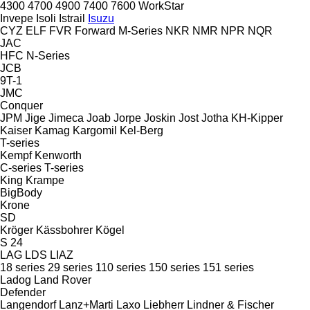
4300
4700
4900
7400
7600
WorkStar
Invepe
Isoli
Istrail
Isuzu
CYZ
ELF
FVR
Forward
M-Series
NKR
NMR
NPR
NQR
JAC
HFC
N-Series
JCB
9T-1
JMC
Conquer
JPM
Jige
Jimeca
Joab
Jorpe
Joskin
Jost
Jotha
KH-Kipper
Kaiser
Kamag
Kargomil
Kel-Berg
T-series
Kempf
Kenworth
C-series
T-series
King
Krampe
BigBody
Krone
SD
Kröger
Kässbohrer
Kögel
S 24
LAG
LDS
LIAZ
18 series
29 series
110 series
150 series
151 series
Ladog
Land Rover
Defender
Langendorf
Lanz+Marti
Laxo
Liebherr
Lindner & Fischer