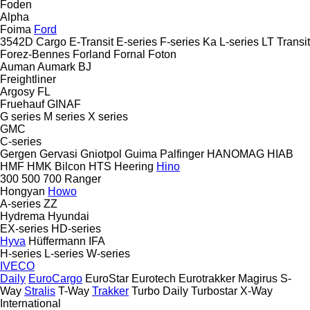
Foden
Alpha
Foima
Ford
3542D
Cargo
E-Transit
E-series
F-series
Ka
L-series
LT
Transit
Forez-Bennes
Forland
Fornal
Foton
Auman
Aumark
BJ
Freightliner
Argosy
FL
Fruehauf
GINAF
G series
M series
X series
GMC
C-series
Gergen
Gervasi
Gniotpol
Guima Palfinger
HANOMAG
HIAB
HMF
HMK Bilcon
HTS
Heering
Hino
300
500
700
Ranger
Hongyan
Howo
A-series
ZZ
Hydrema
Hyundai
EX-series
HD-series
Hyva
Hüffermann
IFA
H-series
L-series
W-series
IVECO
Daily
EuroCargo
EuroStar
Eurotech
Eurotrakker
Magirus
S-
Way
Stralis
T-Way
Trakker
Turbo Daily
Turbostar
X-Way
International