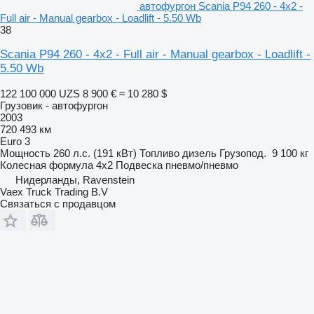
автофургон Scania P94 260 - 4x2 -
Full air - Manual gearbox - Loadlift - 5.50 Wb
38
Scania P94 260 - 4x2 - Full air - Manual gearbox - Loadlift -
5.50 Wb
122 100 000 UZS
8 900 €
≈ 10 280 $
Грузовик - автофургон
2003
720 493 км
Euro 3
Мощность
260 л.с. (191 кВт)
Топливо
дизель
Грузопод.
9 100 кг
Колесная формула
4x2
Подвеска
пневмо/пневмо
Нидерланды, Ravenstein
Vaex Truck Trading B.V
Связаться с продавцом