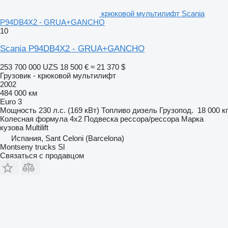
крюковой мультилифт Scania
P94DB4X2 - GRUA+GANCHO
10
Scania P94DB4X2 - GRUA+GANCHO
253 700 000 UZS
18 500 €
≈ 21 370 $
Грузовик - крюковой мультилифт
2002
484 000 км
Euro 3
Мощность
230 л.с. (169 кВт)
Топливо
дизель
Грузопод.
18 000 кг
Колесная формула
4x2
Подвеска
рессора/рессора
Марка
кузова
Multilift
Испания, Sant Celoni (Barcelona)
Montseny trucks Sl
Связаться с продавцом