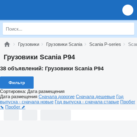
Грузовики
Грузовики Scania
Scania P-series
Sca
Грузовики Scania P94
38 объявлений:
Грузовики Scania P94
Фильтр
Сортировка
:
Дата размещения
Дата размещения
Сначала дорогие
Сначала дешевые
Год
выпуска - сначала новые
Год выпуска - сначала старые
Пробег
⬊
Пробег ⬈