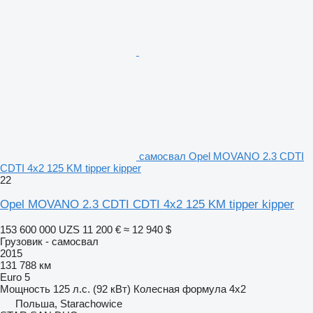
самосвал Opel MOVANO 2.3 CDTI
CDTI 4x2 125 KM tipper kipper
22
Opel MOVANO 2.3 CDTI CDTI 4x2 125 KM tipper kipper
153 600 000 UZS
11 200 €
≈ 12 940 $
Грузовик - самосвал
2015
131 788 км
Euro 5
Мощность
125 л.с. (92 кВт)
Колесная формула
4x2
Польша, Starachowice