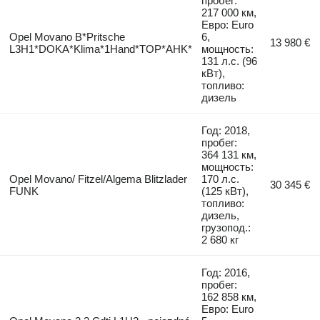
пробег:
217 000 км,
Евро: Euro
Opel Movano B*Pritsche
6,
13 980 €
L3H1*DOKA*Klima*1Hand*TOP*AHK*
мощность:
131 л.с. (96
кВт),
топливо:
дизель
Год: 2018,
пробег:
364 131 км,
мощность:
Opel Movano/ Fitzel/Algema Blitzlader
170 л.с.
30 345 €
FUNK
(125 кВт),
топливо:
дизель,
грузопод.:
2 680 кг
Год: 2016,
пробег:
162 858 км,
Евро: Euro