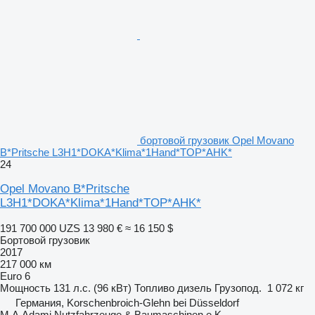
бортовой грузовик Opel Movano
B*Pritsche L3H1*DOKA*Klima*1Hand*TOP*AHK*
24
Opel Movano B*Pritsche
L3H1*DOKA*Klima*1Hand*TOP*AHK*
191 700 000 UZS
13 980 €
≈ 16 150 $
Бортовой грузовик
2017
217 000 км
Euro 6
Мощность
131 л.с. (96 кВт)
Топливо
дизель
Грузопод.
1 072 кг
Германия, Korschenbroich-Glehn bei Düsseldorf
M.A.Adami Nutzfahrzeuge & Baumaschinen e.K