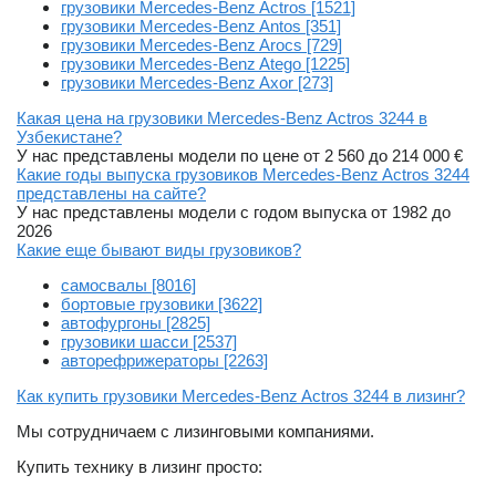
грузовики Mercedes-Benz Actros [1521]
грузовики Mercedes-Benz Antos [351]
грузовики Mercedes-Benz Arocs [729]
грузовики Mercedes-Benz Atego [1225]
грузовики Mercedes-Benz Axor [273]
Какая цена на грузовики Mercedes-Benz Actros 3244 в
Узбекистане?
У нас представлены модели по цене от 2 560 до 214 000 €
Какие годы выпуска грузовиков Mercedes-Benz Actros 3244
представлены на сайте?
У нас представлены модели с годом выпуска от 1982 до
2026
Какие еще бывают виды грузовиков?
самосвалы [8016]
бортовые грузовики [3622]
автофургоны [2825]
грузовики шасси [2537]
авторефрижераторы [2263]
Как купить грузовики Mercedes-Benz Actros 3244 в лизинг?
Мы сотрудничаем с лизинговыми компаниями.
Купить технику в лизинг просто: