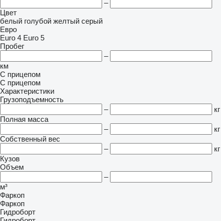
–
Цвет
белый
голубой
желтый
серый
Евро
Euro 4
Euro 5
Пробег
–
км
С прицепом
С прицепом
Характеристики
Грузоподъемность
–
кг
Полная масса
–
кг
Собственный вес
–
кг
Кузов
Объем
–
м³
Фаркоп
Фаркоп
Гидроборт
Гидроборт