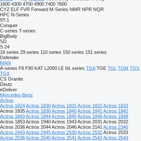
1600
4300
4700
4900
7400
7600
CYZ
ELF
FVR
Forward
M-Series
NMR
NPR
NQR
HFC
N-Series
9T-1
Conquer
C-series
T-series
BigBody
SD
S 24
18 series
29 series
110 series
150 series
151 series
Defender
MAN
A-series
F8
F90
KAT
L2000
LE
NL series
TGA
TGE
TGL
TGM
TGS
TGX
CS
Granite
Deutz
eDeliver
Mercedes-Benz
Actros
Actros 1824
Actros 1830
Actros 1831
Actros 1832
Actros 1833
Actros 1835
Actros 1836
Actros 1840
Actros 1841
Actros 1842
Actros 1843
Actros 1844
Actros 1845
Actros 1846
Actros 1848
Actros 1853
Actros 1940
Actros 1943
Actros 2031
Actros 2032
Actros 2036
Actros 2044
Actros 2046
Actros 2141
Actros 2340
Actros 2443
Actros 2445
Actros 2530
Actros 2532
Actros 2533
Actros 2536
Actros 2540
Actros 2541
Actros 2542
Actros 2543