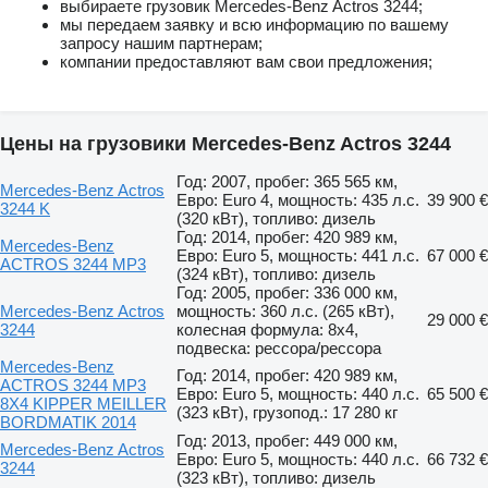
выбираете грузовик Mercedes-Benz Actros 3244;
мы передаем заявку и всю информацию по вашему
запросу нашим партнерам;
компании предоставляют вам свои предложения;
Цены на грузовики Mercedes-Benz Actros 3244
Год: 2007, пробег: 365 565 км,
Mercedes-Benz Actros
Евро: Euro 4, мощность: 435 л.с.
39 900 €
3244 K
(320 кВт), топливо: дизель
Год: 2014, пробег: 420 989 км,
Mercedes-Benz
Евро: Euro 5, мощность: 441 л.с.
67 000 €
ACTROS 3244 MP3
(324 кВт), топливо: дизель
Год: 2005, пробег: 336 000 км,
Mercedes-Benz Actros
мощность: 360 л.с. (265 кВт),
29 000 €
3244
колесная формула: 8x4,
подвеска: рессора/рессора
Mercedes-Benz
Год: 2014, пробег: 420 989 км,
ACTROS 3244 MP3
Евро: Euro 5, мощность: 440 л.с.
65 500 €
8X4 KIPPER MEILLER
(323 кВт), грузопод.: 17 280 кг
BORDMATIK 2014
Год: 2013, пробег: 449 000 км,
Mercedes-Benz Actros
Евро: Euro 5, мощность: 440 л.с.
66 732 €
3244
(323 кВт), топливо: дизель