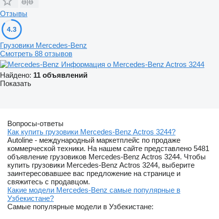
Отзывы
4.3
Грузовики Mercedes-Benz
Смотреть 88 отзывов
Информация о Mercedes-Benz Actros 3244
Найдено:
11 объявлений
Показать
Вопросы-ответы
Как купить грузовики Mercedes-Benz Actros 3244?
Autoline - международный маркетплейс по продаже
коммерческой техники. На нашем сайте представлено 5481
объявление грузовиков Mercedes-Benz Actros 3244. Чтобы
купить грузовики Mercedes-Benz Actros 3244, выберите
заинтересовавшее вас предложение на странице и
свяжитесь с продавцом.
Какие модели Mercedes-Benz самые популярные в
Узбекистане?
Самые популярные модели в Узбекистане: