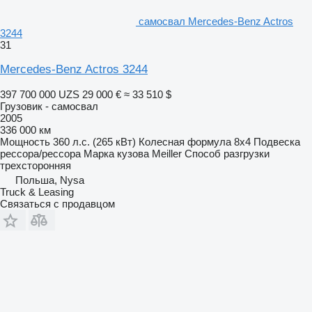
самосвал Mercedes-Benz Actros
3244
31
Mercedes-Benz Actros 3244
397 700 000 UZS
29 000 €
≈ 33 510 $
Грузовик - самосвал
2005
336 000 км
Мощность
360 л.с. (265 кВт)
Колесная формула
8x4
Подвеска
рессора/рессора
Марка кузова
Meiller
Способ разгрузки
трехсторонняя
Польша, Nysa
Truck & Leasing
Связаться с продавцом