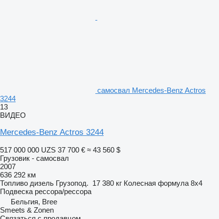
самосвал Mercedes-Benz Actros
3244
13
ВИДЕО
Mercedes-Benz Actros 3244
517 000 000 UZS
37 700 €
≈ 43 560 $
Грузовик - самосвал
2007
636 292 км
Топливо
дизель
Грузопод.
17 380 кг
Колесная формула
8x4
Подвеска
рессора/рессора
Бельгия, Bree
Smeets & Zonen
Связаться с продавцом