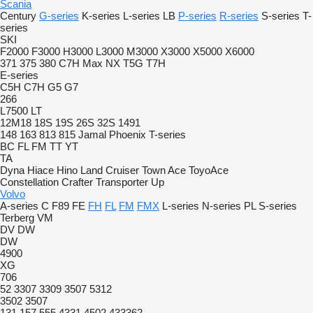
Scania
Century
G-series
K-series
L-series
LB
P-series
R-series
S-series
T-
series
SKI
F2000
F3000
H3000
L3000
M3000
X3000
X5000
X6000
371
375
380
C7H
Max
NX
T5G
T7H
E-series
C5H
C7H
G5
G7
266
L7500
LT
12M18
18S
19S
26S
32S
1491
148
163
813
815
Jamal
Phoenix
T-series
BC
FL
FM
TT
YT
TA
Dyna
Hiace
Hino
Land Cruiser
Town Ace
ToyoAce
Constellation
Crafter
Transporter
Up
Volvo
A-series
C
F89
FE
FH
FL
FM
FMX
L-series
N-series
PL
S-series
Terberg
VM
DV
DW
DW
4900
XG
706
52
3307
3309
3507
5312
3502
3507
131
157
555
4331
4502
433362