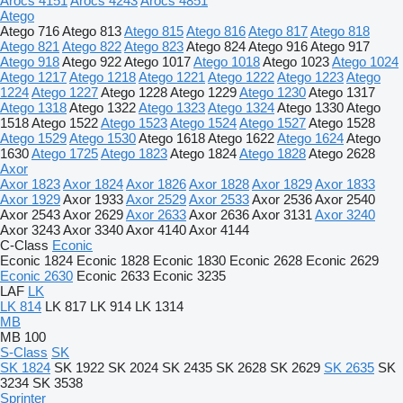
Arocs 4151
Arocs 4243
Arocs 4851
Atego
Atego 716
Atego 813
Atego 815
Atego 816
Atego 817
Atego 818
Atego 821
Atego 822
Atego 823
Atego 824
Atego 916
Atego 917
Atego 918
Atego 922
Atego 1017
Atego 1018
Atego 1023
Atego 1024
Atego 1217
Atego 1218
Atego 1221
Atego 1222
Atego 1223
Atego
1224
Atego 1227
Atego 1228
Atego 1229
Atego 1230
Atego 1317
Atego 1318
Atego 1322
Atego 1323
Atego 1324
Atego 1330
Atego
1518
Atego 1522
Atego 1523
Atego 1524
Atego 1527
Atego 1528
Atego 1529
Atego 1530
Atego 1618
Atego 1622
Atego 1624
Atego
1630
Atego 1725
Atego 1823
Atego 1824
Atego 1828
Atego 2628
Axor
Axor 1823
Axor 1824
Axor 1826
Axor 1828
Axor 1829
Axor 1833
Axor 1929
Axor 1933
Axor 2529
Axor 2533
Axor 2536
Axor 2540
Axor 2543
Axor 2629
Axor 2633
Axor 2636
Axor 3131
Axor 3240
Axor 3243
Axor 3340
Axor 4140
Axor 4144
C-Class
Econic
Econic 1824
Econic 1828
Econic 1830
Econic 2628
Econic 2629
Econic 2630
Econic 2633
Econic 3235
LAF
LK
LK 814
LK 817
LK 914
LK 1314
MB
MB 100
S-Class
SK
SK 1824
SK 1922
SK 2024
SK 2435
SK 2628
SK 2629
SK 2635
SK
3234
SK 3538
Sprinter