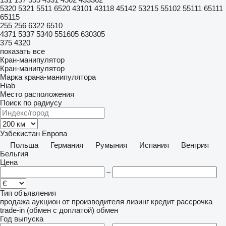
5320
5321
5511
6520
43101
43118
45142
53215
55102
55111
65111
65115
255
256
6322
6510
4371
5337
5340
551605
630305
375
4320
показать все
Кран-манипулятор
Кран-манипулятор
Марка крана-манипулятора
Hiab
Место расположения
Поиск по радиусу
Узбекистан
Европа
Польша
Германия
Румыния
Испания
Венгрия
Бельгия
Цена
–
Тип объявления
продажа
аукцион
от производителя
лизинг
кредит
рассрочка
trade-in (обмен с доплатой)
обмен
Год выпуска