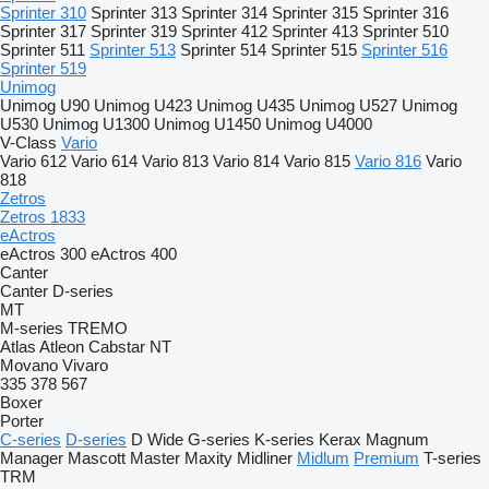
Sprinter 310
Sprinter 313
Sprinter 314
Sprinter 315
Sprinter 316
Sprinter 317
Sprinter 319
Sprinter 412
Sprinter 413
Sprinter 510
Sprinter 511
Sprinter 513
Sprinter 514
Sprinter 515
Sprinter 516
Sprinter 519
Unimog
Unimog U90
Unimog U423
Unimog U435
Unimog U527
Unimog
U530
Unimog U1300
Unimog U1450
Unimog U4000
V-Class
Vario
Vario 612
Vario 614
Vario 813
Vario 814
Vario 815
Vario 816
Vario
818
Zetros
Zetros 1833
eActros
eActros 300
eActros 400
Canter
Canter
D-series
MT
M-series
TREMO
Atlas
Atleon
Cabstar
NT
Movano
Vivaro
335
378
567
Boxer
Porter
C-series
D-series
D Wide
G-series
K-series
Kerax
Magnum
Manager
Mascott
Master
Maxity
Midliner
Midlum
Premium
T-series
TRM