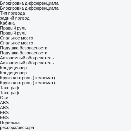
Блокировка дифференциала
Блокировка дифференциала
Тип привода
задний привод
Кабина
Правый руль
Правый руль
Спальное место
Спальное место
Подушка безопасности
Подушка безопасности
Автономный обогреватель
Автономный обогреватель
Кондиционер
Кондиционер
Круиз-контроль (темпомат)
Круиз-контроль (темпомат)
Тахограф
Тахограф
Оси
ABS
ABS
EBS
EBS
Подвеска
рессора/рессора