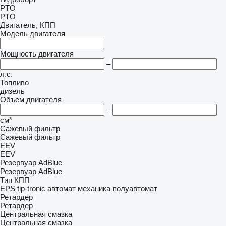
PTO
PTO
Двигатель, КПП
Модель двигателя
Мощность двигателя
–
л.с.
Топливо
дизель
Объем двигателя
–
см³
Сажевый фильтр
Сажевый фильтр
EEV
EEV
Резервуар AdBlue
Резервуар AdBlue
Тип КПП
EPS
tip-tronic
автомат
механика
полуавтомат
Ретардер
Ретардер
Центральная смазка
Центральная смазка