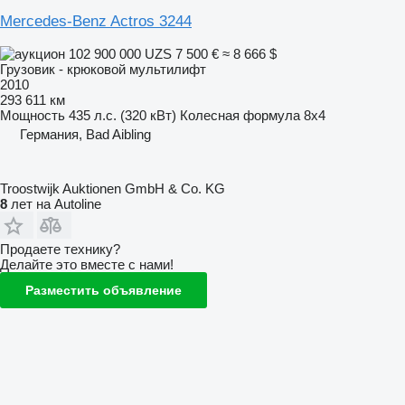
Mercedes-Benz Actros 3244
102 900 000 UZS
7 500 €
≈ 8 666 $
Грузовик - крюковой мультилифт
2010
293 611 км
Мощность
435 л.с. (320 кВт)
Колесная формула
8x4
Германия, Bad Aibling
Troostwijk Auktionen GmbH & Co. KG
8
лет на Autoline
Продаете технику?
Делайте это вместе с нами!
Разместить объявление