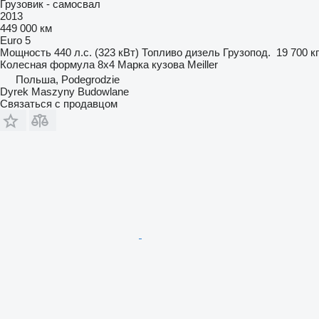
Грузовик - самосвал
2013
449 000 км
Euro 5
Мощность
440 л.с. (323 кВт)
Топливо
дизель
Грузопод.
19 700 кг
Колесная формула
8x4
Марка кузова
Meiller
Польша, Podegrodzie
Dyrek Maszyny Budowlane
Связаться с продавцом