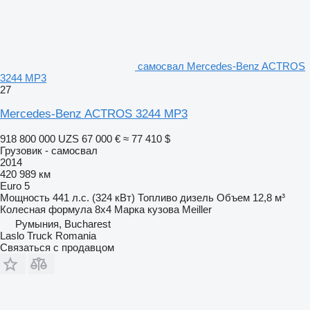
самосвал Mercedes-Benz ACTROS
3244 MP3
27
Mercedes-Benz ACTROS 3244 MP3
918 800 000 UZS
67 000 €
≈ 77 410 $
Грузовик - самосвал
2014
420 989 км
Euro 5
Мощность
441 л.с. (324 кВт)
Топливо
дизель
Объем
12,8 м³
Колесная формула
8x4
Марка кузова
Meiller
Румыния, Bucharest
Laslo Truck Romania
Связаться с продавцом