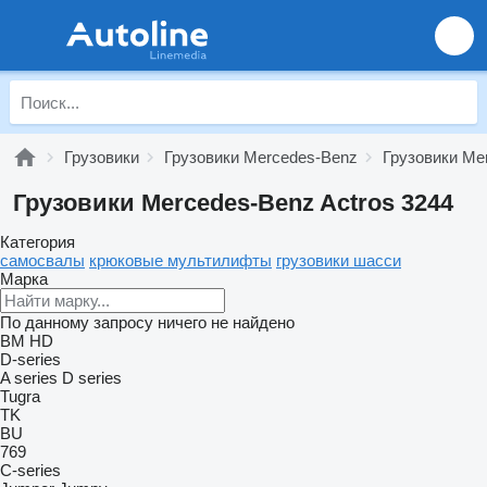
Грузовики
Грузовики Mercedes-Benz
Грузовики Me
Грузовики Mercedes-Benz Actros 3244
Категория
самосвалы
крюковые мультилифты
грузовики шасси
Марка
По данному запросу ничего не найдено
BM
HD
D-series
A series
D series
Tugra
TK
BU
769
C-series