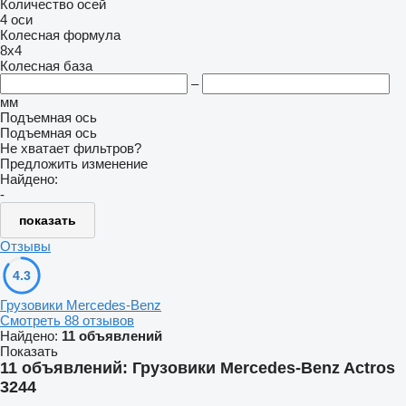
Количество осей
4 оси
Колесная формула
8x4
Колесная база
–
мм
Подъемная ось
Подъемная ось
Не хватает фильтров?
Предложить изменение
Найдено:
-
показать
Отзывы
4.3
Грузовики Mercedes-Benz
Смотреть 88 отзывов
Найдено:
11 объявлений
Показать
11 объявлений:
Грузовики Mercedes-Benz Actros
3244