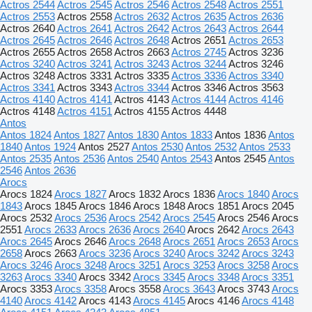
Actros 2544
Actros 2545
Actros 2546
Actros 2548
Actros 2551
Actros 2553
Actros 2558
Actros 2632
Actros 2635
Actros 2636
Actros 2640
Actros 2641
Actros 2642
Actros 2643
Actros 2644
Actros 2645
Actros 2646
Actros 2648
Actros 2651
Actros 2653
Actros 2655
Actros 2658
Actros 2663
Actros 2745
Actros 3236
Actros 3240
Actros 3241
Actros 3243
Actros 3244
Actros 3246
Actros 3248
Actros 3331
Actros 3335
Actros 3336
Actros 3340
Actros 3341
Actros 3343
Actros 3344
Actros 3346
Actros 3563
Actros 4140
Actros 4141
Actros 4143
Actros 4144
Actros 4146
Actros 4148
Actros 4151
Actros 4155
Actros 4448
Antos
Antos 1824
Antos 1827
Antos 1830
Antos 1833
Antos 1836
Antos
1840
Antos 1924
Antos 2527
Antos 2530
Antos 2532
Antos 2533
Antos 2535
Antos 2536
Antos 2540
Antos 2543
Antos 2545
Antos
2546
Antos 2636
Arocs
Arocs 1824
Arocs 1827
Arocs 1832
Arocs 1836
Arocs 1840
Arocs
1843
Arocs 1845
Arocs 1846
Arocs 1848
Arocs 1851
Arocs 2045
Arocs 2532
Arocs 2536
Arocs 2542
Arocs 2545
Arocs 2546
Arocs
2551
Arocs 2633
Arocs 2636
Arocs 2640
Arocs 2642
Arocs 2643
Arocs 2645
Arocs 2646
Arocs 2648
Arocs 2651
Arocs 2653
Arocs
2658
Arocs 2663
Arocs 3236
Arocs 3240
Arocs 3242
Arocs 3243
Arocs 3246
Arocs 3248
Arocs 3251
Arocs 3253
Arocs 3258
Arocs
3263
Arocs 3340
Arocs 3342
Arocs 3345
Arocs 3348
Arocs 3351
Arocs 3353
Arocs 3358
Arocs 3558
Arocs 3643
Arocs 3743
Arocs
4140
Arocs 4142
Arocs 4143
Arocs 4145
Arocs 4146
Arocs 4148