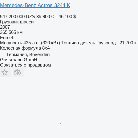
Mercedes-Benz Actros 3244 K
547 200 000 UZS
39 900 €
≈ 46 100 $
Грузовик шасси
2007
365 565 км
Euro 4
Мощность
435 л.с. (320 кВт)
Топливо
дизель
Грузопод.
21 700 кг
Колесная формула
8x4
Германия, Bovenden
Gassmann GmbH
Связаться с продавцом