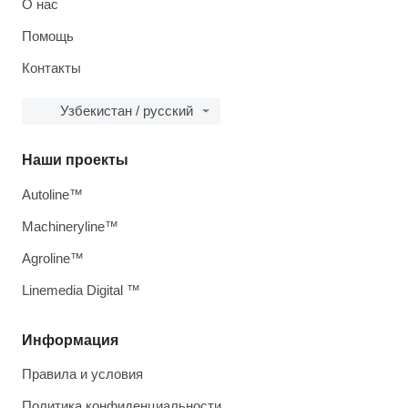
О нас
Помощь
Контакты
Узбекистан / русский
Наши проекты
Autoline™
Machineryline™
Agroline™
Linemedia Digital ™
Информация
Правила и условия
Политика конфиденциальности