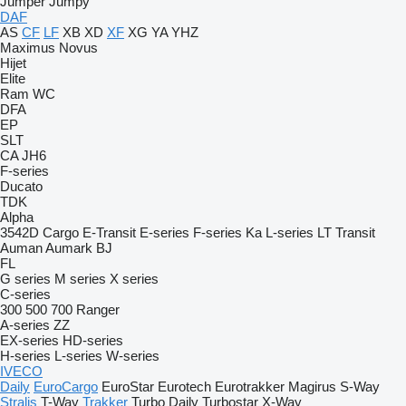
Jumper
Jumpy
DAF
AS
CF
LF
XB
XD
XF
XG
YA
YHZ
Maximus
Novus
Hijet
Elite
Ram
WC
DFA
EP
SLT
CA
JH6
F-series
Ducato
TDK
Alpha
3542D
Cargo
E-Transit
E-series
F-series
Ka
L-series
LT
Transit
Auman
Aumark
BJ
FL
G series
M series
X series
C-series
300
500
700
Ranger
A-series
ZZ
EX-series
HD-series
H-series
L-series
W-series
IVECO
Daily
EuroCargo
EuroStar
Eurotech
Eurotrakker
Magirus
S-Way
Stralis
T-Way
Trakker
Turbo Daily
Turbostar
X-Way