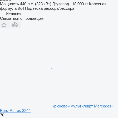
Мощность
440 л.с. (323 кВт)
Грузопод.
18 000 кг
Колесная
формула
8x4
Подвеска
рессора/рессора
Испания
Связаться с продавцом
крюковой мультилифт Mercedes-
Benz Actros 3244
70