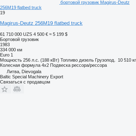
бортовой грузовик Magirus-Deutz
256M19 flatbed truck
19
Magirus-Deutz 256M19 flatbed truck
61 710 000 UZS
4 500 €
≈ 5 199 $
Бортовой грузовик
1983
334 000 км
Euro 1
Мощность
256 л.с. (188 кВт)
Топливо
дизель
Грузопод.
10 510 кг
Колесная формула
4x2
Подвеска
рессора/рессора
Литва, Dievogala
Baltic Special Machinery Export
Связаться с продавцом