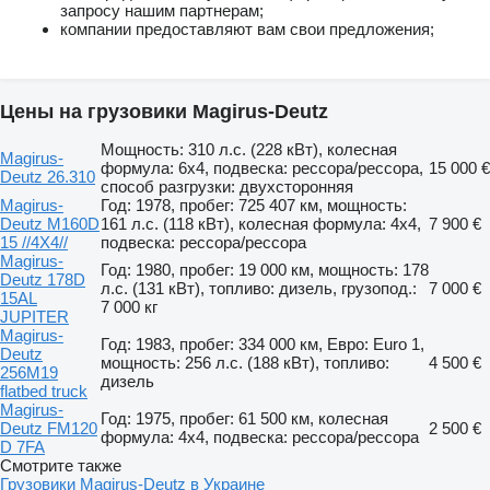
запросу нашим партнерам;
компании предоставляют вам свои предложения;
Цены на грузовики Magirus-Deutz
Мощность: 310 л.с. (228 кВт), колесная
Magirus-
формула: 6x4, подвеска: рессора/рессора,
15 000 €
Deutz 26.310
способ разгрузки: двухсторонняя
Magirus-
Год: 1978, пробег: 725 407 км, мощность:
Deutz M160D
161 л.с. (118 кВт), колесная формула: 4x4,
7 900 €
15 //4X4//
подвеска: рессора/рессора
Magirus-
Год: 1980, пробег: 19 000 км, мощность: 178
Deutz 178D
л.с. (131 кВт), топливо: дизель, грузопод.:
7 000 €
15AL
7 000 кг
JUPITER
Magirus-
Год: 1983, пробег: 334 000 км, Евро: Euro 1,
Deutz
мощность: 256 л.с. (188 кВт), топливо:
4 500 €
256M19
дизель
flatbed truck
Magirus-
Год: 1975, пробег: 61 500 км, колесная
Deutz FM120
2 500 €
формула: 4x4, подвеска: рессора/рессора
D 7FA
Смотрите также
Грузовики Magirus-Deutz в Украине