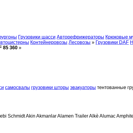
фургоны
Грузовики шасси
Авторефрижераторы
Крюковые м
втоцистерны
Контейнеровозы
Лесовозы
»
Грузовики DAF
 85 360
»
си
самосвалы
грузовики шторы
эвакуаторы
тентованные гр
ebi Schmidt
Akin
Akmanlar
Alamen Trailer
Alkè
Alumac
Amphit