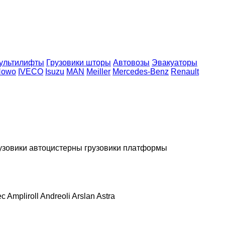
ультилифты
Грузовики шторы
Автовозы
Эвакуаторы
Howo
IVECO
Isuzu
MAN
Meiller
Mercedes-Benz
Renault
узовики
автоцистерны
грузовики платформы
ec
Ampliroll
Andreoli
Arslan
Astra