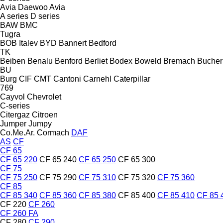
Avia Daewoo
Avia
A series
D series
BAW
BMC
Tugra
BOB Italev
BYD
Bannert
Bedford
TK
Beiben
Benalu
Benford
Berliet
Bodex
Boweld
Bremach
Bucher
BU
Burg
CIF
CMT
Cantoni
Carnehl
Caterpillar
769
Cayvol
Chevrolet
C-series
Citergaz
Citroen
Jumper
Jumpy
Co.Me.Ar.
Cormach
DAF
AS
CF
CF 65
CF 65 220
CF 65 240
CF 65 250
CF 65 300
CF 75
CF 75 250
CF 75 290
CF 75 310
CF 75 320
CF 75 360
CF 85
CF 85 340
CF 85 360
CF 85 380
CF 85 400
CF 85 410
CF 85 
CF 220
CF 260
CF 260 FA
CF 280
CF 290