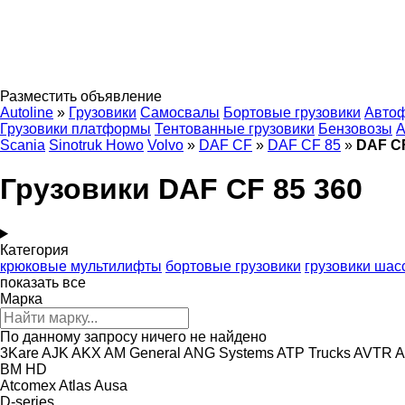
Разместить объявление
Autoline
»
Грузовики
Самосвалы
Бортовые грузовики
Авто
Грузовики платформы
Тентованные грузовики
Бензовозы
А
Scania
Sinotruk Howo
Volvo
»
DAF CF
»
DAF CF 85
»
DAF CF
Грузовики DAF CF 85 360
Категория
крюковые мультилифты
бортовые грузовики
грузовики шас
показать все
Марка
По данному запросу ничего не найдено
3Kare
AJK
AKX
AM General
ANG Systems
ATP Trucks
AVTR
A
BM
HD
Atcomex
Atlas
Ausa
D-series