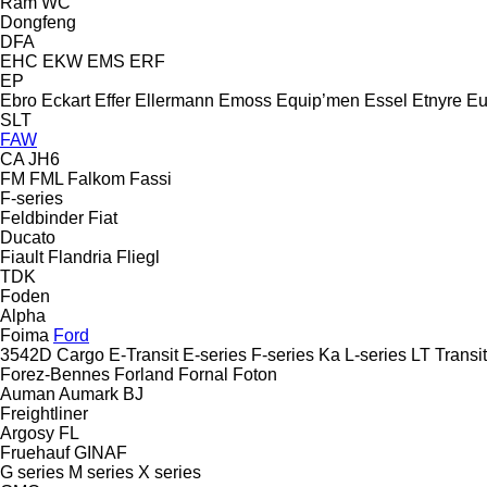
Ram
WC
Dongfeng
DFA
EHC
EKW
EMS
ERF
EP
Ebro
Eckart
Effer
Ellermann
Emoss
Equip’men
Essel
Etnyre
Eu
SLT
FAW
CA
JH6
FM
FML
Falkom
Fassi
F-series
Feldbinder
Fiat
Ducato
Fiault
Flandria
Fliegl
TDK
Foden
Alpha
Foima
Ford
3542D
Cargo
E-Transit
E-series
F-series
Ka
L-series
LT
Transit
Forez-Bennes
Forland
Fornal
Foton
Auman
Aumark
BJ
Freightliner
Argosy
FL
Fruehauf
GINAF
G series
M series
X series