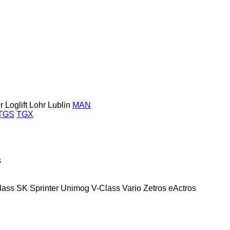
r
Loglift
Lohr
Lublin
MAN
TGS
TGX
s
lass
SK
Sprinter
Unimog
V-Class
Vario
Zetros
eActros