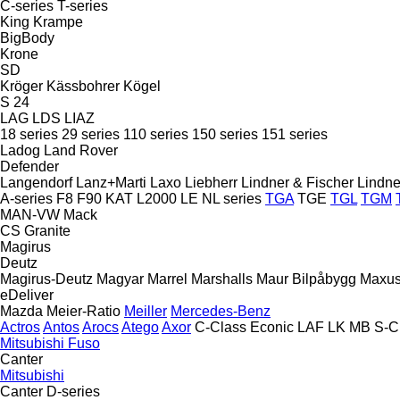
C-series
T-series
King
Krampe
BigBody
Krone
SD
Kröger
Kässbohrer
Kögel
S 24
LAG
LDS
LIAZ
18 series
29 series
110 series
150 series
151 series
Ladog
Land Rover
Defender
Langendorf
Lanz+Marti
Laxo
Liebherr
Lindner & Fischer
Lindne
A-series
F8
F90
KAT
L2000
LE
NL series
TGA
TGE
TGL
TGM
MAN-VW
Mack
CS
Granite
Magirus
Deutz
Magirus-Deutz
Magyar
Marrel
Marshalls
Maur Bilpåbygg
Maxu
eDeliver
Mazda
Meier-Ratio
Meiller
Mercedes-Benz
Actros
Antos
Arocs
Atego
Axor
C-Class
Econic
LAF
LK
MB
S-C
Mitsubishi Fuso
Canter
Mitsubishi
Canter
D-series