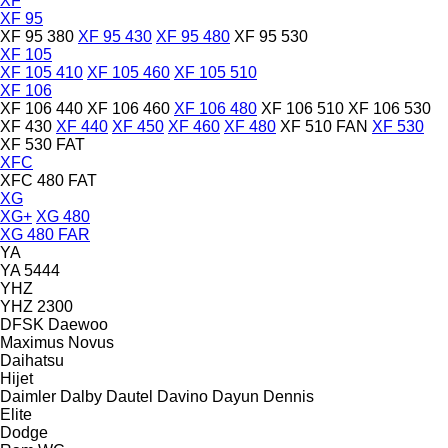
XF
XF 95
XF 95 380
XF 95 430
XF 95 480
XF 95 530
XF 105
XF 105 410
XF 105 460
XF 105 510
XF 106
XF 106 440
XF 106 460
XF 106 480
XF 106 510
XF 106 530
XF 430
XF 440
XF 450
XF 460
XF 480
XF 510 FAN
XF 530
XF 530 FAT
XFC
XFC 480 FAT
XG
XG+
XG 480
XG 480 FAR
YA
YA 5444
YHZ
YHZ 2300
DFSK
Daewoo
Maximus
Novus
Daihatsu
Hijet
Daimler
Dalby
Dautel
Davino
Dayun
Dennis
Elite
Dodge