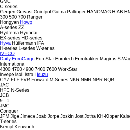
GMC
C-series
Gergen
Gervasi
Gniotpol
Guima Palfinger
HANOMAG
HIAB
H
300
500
700
Ranger
Hongyan
Howo
A-series
ZZ
Hydrema
Hyundai
EX-series
HD-series
Hyva
Hüffermann
IFA
H-series
L-series
W-series
IVECO
Daily
EuroCargo
EuroStar
Eurotech
Eurotrakker
Magirus
S-Wa
International
4300
4700
4900
7400
7600
WorkStar
Invepe
Isoli
Istrail
Isuzu
CYZ
ELF
FVR
Forward
M-Series
NKR
NMR
NPR
NQR
JAC
HFC
N-Series
JCB
9T-1
JMC
Conquer
JPM
Jige
Jimeca
Joab
Jorpe
Joskin
Jost
Jotha
KH-Kipper
Kais
T-series
Kempf
Kenworth