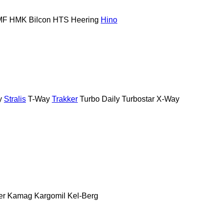
MF
HMK Bilcon
HTS
Heering
Hino
y
Stralis
T-Way
Trakker
Turbo Daily
Turbostar
X-Way
er
Kamag
Kargomil
Kel-Berg