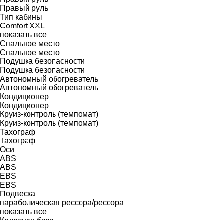
Правый руль
Тип кабины
Comfort
XXL
показать все
Спальное место
Спальное место
Подушка безопасности
Подушка безопасности
Автономный обогреватель
Автономный обогреватель
Кондиционер
Кондиционер
Круиз-контроль (темпомат)
Круиз-контроль (темпомат)
Тахограф
Тахограф
Оси
ABS
ABS
EBS
EBS
Подвеска
параболическая
рессора/рессора
показать все