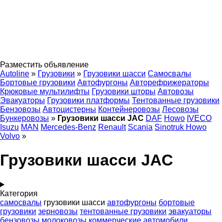
Разместить объявление
Autoline
»
Грузовики
»
Грузовики шасси
Самосвалы
Бортовые грузовики
Автофургоны
Авторефрижераторы
Крюковые мультилифты
Грузовики шторы
Автовозы
Эвакуаторы
Грузовики платформы
Тентованные грузовики
Бензовозы
Автоцистерны
Контейнеровозы
Лесовозы
Бункеровозы
»
Грузовики шасси JAC
DAF
Howo
IVECO
Isuzu
MAN
Mercedes-Benz
Renault
Scania
Sinotruk Howo
Volvo
»
Грузовики шасси JAC
Категория
самосвалы
грузовики шасси
автофургоны
бортовые
грузовики
зерновозы
тентованные грузовики
эвакуаторы
бензовозы
молоковозы
коммерческие автомобили