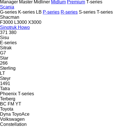
Manager
Master
Midliner
Midlum
Premium
T-series
Scania
G-series
K-series
LB
P-series
R-series
S-series
T-series
Shacman
F3000
L3000
X3000
Sinotruk Howo
371
380
Sisu
E-series
Sitrak
G7
Star
266
Sterling
LT
Steyr
1491
Tatra
Phoenix
T-series
Terberg
BC
FM
YT
Toyota
Dyna
ToyoAce
Volkswagen
Constellation