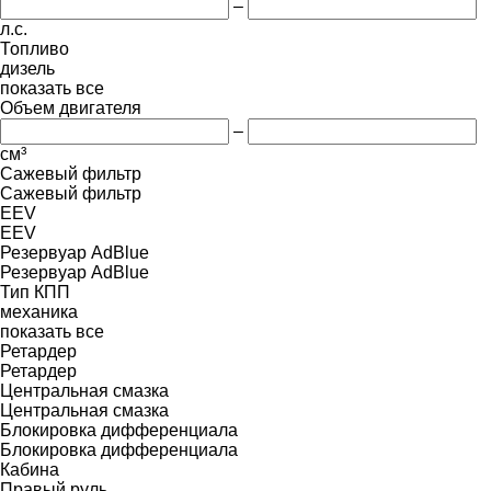
–
л.с.
Топливо
дизель
показать все
Объем двигателя
–
см³
Сажевый фильтр
Сажевый фильтр
EEV
EEV
Резервуар AdBlue
Резервуар AdBlue
Тип КПП
механика
показать все
Ретардер
Ретардер
Центральная смазка
Центральная смазка
Блокировка дифференциала
Блокировка дифференциала
Кабина
Правый руль