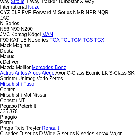
Way
Stralis
T-Way
Trakker
Turbostar
X-Way
International
Isuzu
CYZ
ELF
FVR
Forward
M-Series
NMR
NPR
NQR
JAC
N-Series
N56
N90
N200
JMC
Kamag
Kögel
MAN
F90
KAT
LE
NL series
TGA
TGL
TGM
TGS
TGX
Mack
Magirus
Deutz
Maxus
eDeliver
Mazda
Meiller
Mercedes-Benz
Actros
Antos
Arocs
Atego
Axor
C-Class
Econic
LK
S-Class
SK
Sprinter
Unimog
Vario
Zetros
Mitsubishi Fuso
Canter
Mitsubishi
Mol
Nissan
Cabstar
NT
Pegaso
Peterbilt
335
378
Piaggio
Porter
Praga
Reis Treyler
Renault
C-series
D-series
D Wide
G-series
K-series
Kerax
Major