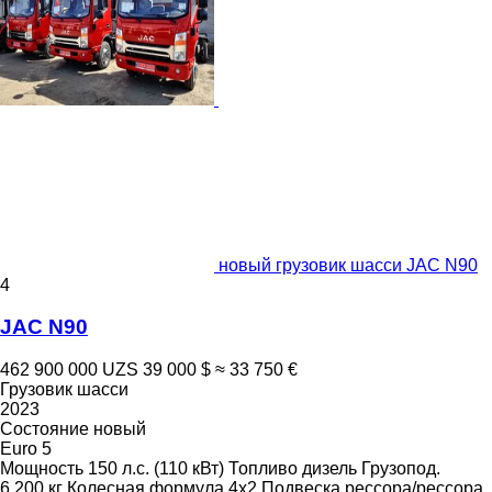
новый грузовик шасси JAC N90
4
JAC N90
462 900 000 UZS
39 000 $
≈ 33 750 €
Грузовик шасси
2023
Состояние
новый
Euro 5
Мощность
150 л.с. (110 кВт)
Топливо
дизель
Грузопод.
6 200 кг
Колесная формула
4x2
Подвеска
рессора/рессора