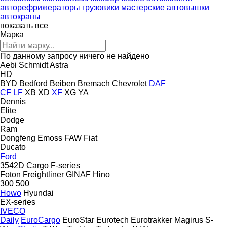
авторефрижераторы
грузовики мастерские
автовышки
автокраны
показать все
Марка
По данному запросу ничего не найдено
Aebi Schmidt
Astra
HD
BYD
Bedford
Beiben
Bremach
Chevrolet
DAF
CF
LF
XB
XD
XF
XG
YA
Dennis
Elite
Dodge
Ram
Dongfeng
Emoss
FAW
Fiat
Ducato
Ford
3542D
Cargo
F-series
Foton
Freightliner
GINAF
Hino
300
500
Howo
Hyundai
EX-series
IVECO
Daily
EuroCargo
EuroStar
Eurotech
Eurotrakker
Magirus
S-