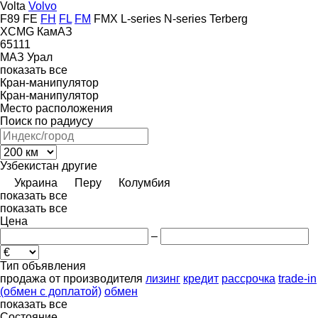
Volta
Volvo
F89
FE
FH
FL
FM
FMX
L-series
N-series
Terberg
XCMG
КамАЗ
65111
МАЗ
Урал
показать все
Кран-манипулятор
Кран-манипулятор
Место расположения
Поиск по радиусу
Узбекистан
другие
Украина
Перу
Колумбия
показать все
показать все
Цена
–
Тип объявления
продажа
от производителя
лизинг
кредит
рассрочка
trade-in
(обмен с доплатой)
обмен
показать все
Состояние