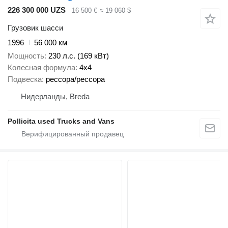
226 300 000 UZS
16 500 €
≈ 19 060 $
Грузовик шасси
1996
56 000 км
Мощность
230 л.с. (169 кВт)
Колесная формула
4x4
Подвеска
рессора/рессора
Нидерланды, Breda
Pollicita used Trucks and Vans