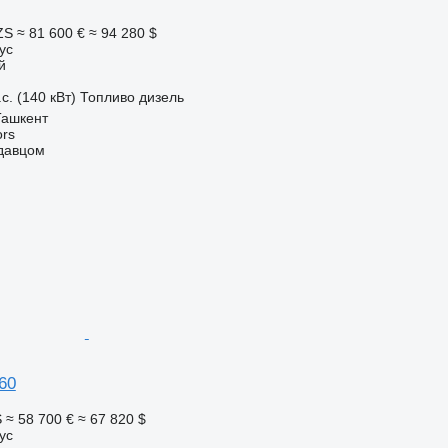
ZS
≈ 81 600 €
≈ 94 280 $
ус
й
с. (140 кВт)
Топливо
дизель
Ташкент
rs
одавцом
60
S
≈ 58 700 €
≈ 67 820 $
ус