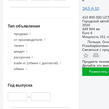
6
ЗАЗ A 10
410 800 000 UZ
Городской автоб
2020
Тип объявления
449 944 км
Euro 6
продажа
Мощность
161 л.
от производителя
Польша, Grod
лизинг
Przedsiębiorstw
Связаться с пр
кредит
рассрочка
Продаете техни
trade-in (обмен с доплатой)
Делайте это вме
обмен
Разместить
Год выпуска
–