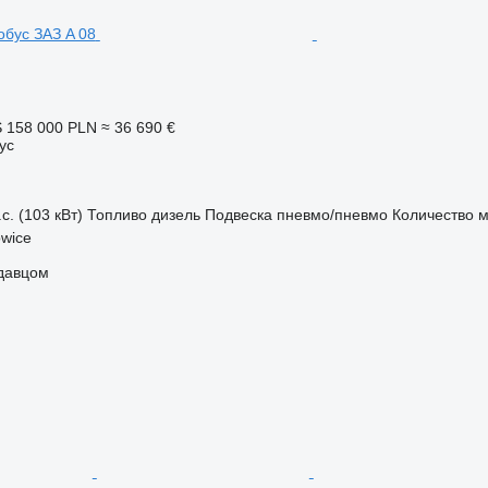
S
158 000 PLN
≈ 36 690 €
ус
с. (103 кВт)
Топливо
дизель
Подвеска
пневмо/пневмо
Количество м
wice
одавцом