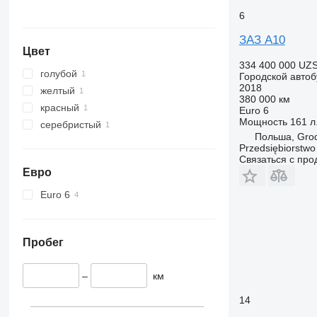
6
ЗАЗ A10
Цвет
334 400 000 UZ
голубой
Городской автоб
2018
желтый
380 000 км
красный
Euro 6
Мощность
161 л.
серебристый
Польша, Grod
Przedsiębiorstw
Связаться с пр
Евро
Euro 6
Пробег
–
км
14