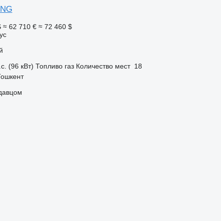
CNG
S
≈ 62 710 €
≈ 72 460 $
ус
й
с. (96 кВт)
Топливо
газ
Количество мест
18
Тошкент
одавцом