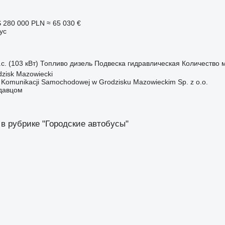
S
280 000 PLN
≈ 65 030 €
ус
с. (103 кВт)
Топливо
дизель
Подвеска
гидравлическая
Количество 
zisk Mazowiecki
o Komunikacji Samochodowej w Grodzisku Mazowieckim Sp. z o.o.
одавцом
 в рубрике "Городские автобусы"