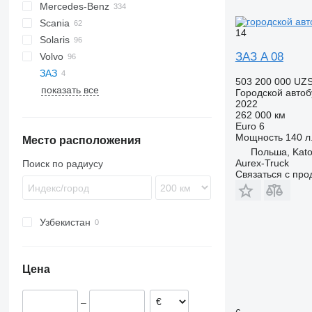
Mercedes-Benz
Daily
Citelis
Novo
A-series
Scania
Mobi
Crossway
LE
Citaro
Civilian
Navigo
Master
14
Solaris
Wing
Recreo
Lion's series
Conecto
Vectio
Interlink
S-series
ЗАЗ A 08
Volvo
NL series
Integro
K-series
Alpino
MD
Coaster
Ambassador
Ambassador
A-series
Crafter
ЗАЗ
TGE
Intouro
Vest
Urbino
Tourmalin
7700
503 200 000 UZ
показать все
MB
8500
203
Городской автоб
2022
O-series
8700
206
262 000 км
S-Class
8900
Euro 6
Мощность
140 л.
Место расположения
Sprinter
A-series
Польша, Kato
B-series
Aurex-Truck
Поиск по радиусу
Связаться с пр
Узбекистан
Цена
–