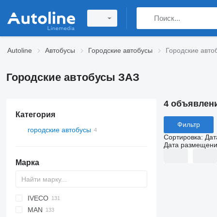
Autoline
Автобусы
Городские автобусы
Городские авто
Городские автобусы ЗАЗ
4 объявлен
Категория
Фильтр
городские автобусы
Сортировка
:
Дат
Дата размещен
Марка
IVECO
Probus
MAN
Crossway
Ares
I-series
Erga
XMQ