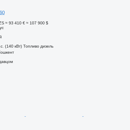
60
ZS
≈ 93 410 €
≈ 107 900 $
ус
й
с. (140 кВт)
Топливо
дизель
Тошкент
одавцом