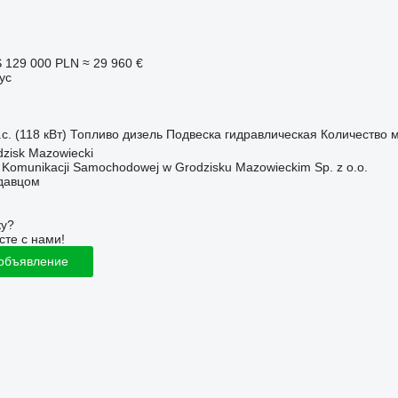
S
129 000 PLN
≈ 29 960 €
ус
с. (118 кВт)
Топливо
дизель
Подвеска
гидравлическая
Количество 
zisk Mazowiecki
o Komunikacji Samochodowej w Grodzisku Mazowieckim Sp. z o.o.
одавцом
ку?
сте с нами!
 объявление