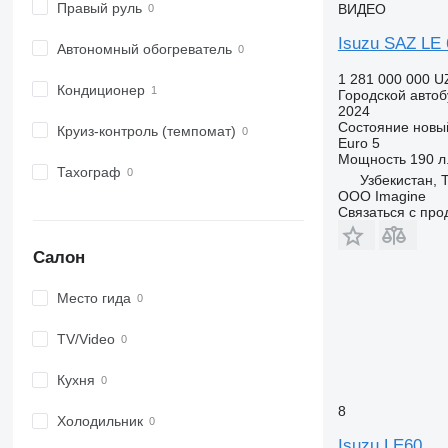
Правый руль
ВИДЕО
Isuzu SAZ LE 
Автономный обогреватель
1 281 000 000 U
Кондиционер
Городской автоб
2024
Состояние
новы
Круиз-контроль (темпомат)
Euro 5
Мощность
190 л.
Тахограф
Узбекистан, 
OOO Imagine
Связаться с пр
Салон
Место гида
TV/Video
Кухня
8
Холодильник
Isuzu LE60