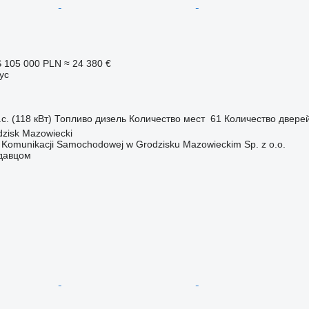
S
105 000 PLN
≈ 24 380 €
ус
с. (118 кВт)
Топливо
дизель
Количество мест
61
Количество двере
zisk Mazowiecki
o Komunikacji Samochodowej w Grodzisku Mazowieckim Sp. z o.o.
одавцом