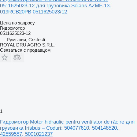
0511625023-12 для грузовика Solaris AZMF-13-
019RCB20PB 0511625023/12
Цена по запросу
Гидромотор
0511625023-12
Румыния, Cristesti
ROYAL DRU AGRO S.R.L.
Связаться с продавцом
1
Гидромотор Motor hidraulic pentru ventilator de răcire для
грузовика Irisbus – Coduri: 504077610, 504148520,
42559557, 5001021237