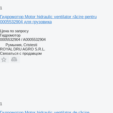
1
Гидромотор Motor hidraulic ventilator răcire pentru
0005532904 для грузовика
Цена по запросу
Гидромотор
0005532904 / A0005532904
Румыния, Cristesti
ROYAL DRU AGRO S.R.L.
Связаться с продавцом
1
Гидромотор Motor hidraulic ventilator de răcire