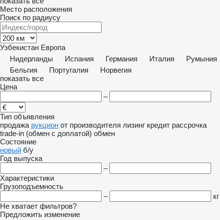
показать все
Место расположения
Поиск по радиусу
Узбекистан
Европа
Нидерланды
Испания
Германия
Италия
Румыния
Бельгия
Португалия
Норвегия
показать все
Цена
–
Тип объявления
продажа
аукцион
от производителя
лизинг
кредит
рассрочка
trade-in (обмен с доплатой)
обмен
Состояние
новый
б/у
Год выпуска
–
Характеристики
Грузоподъемность
–
кг
Не хватает фильтров?
Предложить изменение