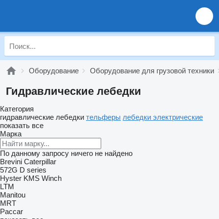
Оборудование
Оборудование для грузовой техники
Гидравлические лебедки
Категория
гидравлические лебедки
тельферы
лебедки электрические
показать все
Марка
По данному запросу ничего не найдено
Brevini
Caterpillar
572G
D series
Hyster
KMS Winch
LTM
Manitou
MRT
Paccar