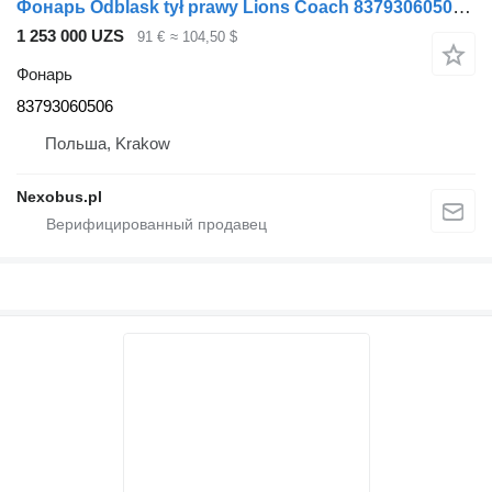
Фонарь Odblask tył prawy Lions Coach 83793060506 для автобуса MAN R07 R08
1 253 000 UZS
91 €
≈ 104,50 $
Фонарь
83793060506
Польша, Krakow
Nexobus.pl