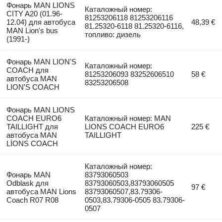
Фонарь MAN LIONS
Каталожный номер:
CITY A20 (01.96-
81253206118 81253206116
12.04) для автобуса
48,39 €
81.25320-6118 81.25320-6116,
MAN Lion's bus
топливо: дизель
(1991-)
Фонарь MAN LION'S
Каталожный номер:
COACH для
81253206093 83252606510
58 €
автобуса MAN
83253206508
LION'S COACH
Фонарь MAN LIONS
COACH EURO6
Каталожный номер: MAN
TAILLIGHT для
LIONS COACH EURO6
225 €
автобуса MAN
TAILLIGHT
LİONS COACH
Каталожный номер:
Фонарь MAN
83793060503
Odblask для
83793060503,83793060505
97 €
автобуса MAN Lions
83793060507,83.79306-
Coach R07 R08
0503,83.79306-0505 83.79306-
0507