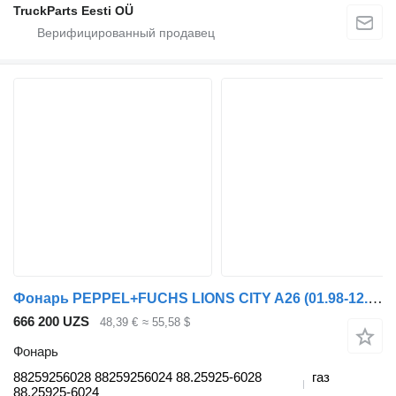
TruckParts Eesti OÜ
Фонарь PEPPEL+FUCHS LIONS CITY A26 (01.98-12.13) 88259256028 для автобуса MAN Lion's bus (1991-)
666 200 UZS
48,39 €
≈ 55,58 $
Фонарь
88259256028 88259256024 88.25925-6028
газ
88.25925-6024