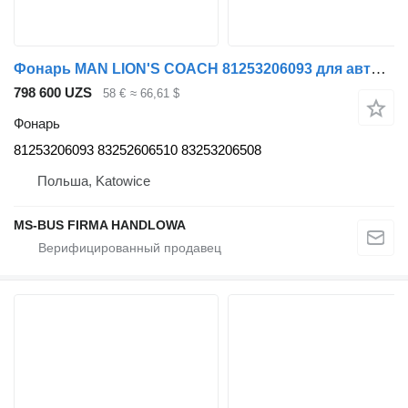
Фонарь MAN LION'S COACH 81253206093 для автобуса MAN LION'S COACH
798 600 UZS
58 €
≈ 66,61 $
Фонарь
81253206093 83252606510 83253206508
Польша, Katowice
MS-BUS FIRMA HANDLOWA