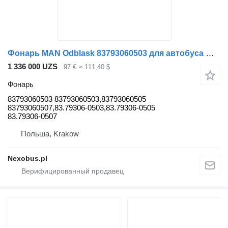
Фонарь MAN Odblask 83793060503 для автобуса MAN Lions Coach R07 R08
1 336 000 UZS
97 €
≈ 111,40 $
Фонарь
83793060503 83793060503,83793060505
83793060507,83.79306-0503,83.79306-0505
83.79306-0507
Польша, Krakow
Nexobus.pl