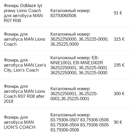
Фонарь Odblask tył
prawy Lions Coach
Каталожный номер:
91 €
для автобуса MAN
83793060506
R07 R08
Фонарь для
Каталожный номер:
автобуса MAN Lions
36252250000, 36.25225-0000,
315 €
Coach
36.25225.0000
Каталожный номер: EB-
Фонарь для
MNE1001L EB-MNE1002R
автобуса MAN Lion's
195 €
36252250001, 36.25225-0001
City, Lion's Coach
36252250000, 36.25225-0000
Фонарь для
Каталожный номер:
автобуса MAN Lions
36252250001, 36.25225-
300 €
Coach R07 R08 after
0001,36.25225.0001
2018
Каталожный номер:
Фонарь для
83.79306-0507 83.79306-0506
автобуса MAN
90 €
83.79306-0504 83.79306-0505
LION'S COACH
83.79306-0508