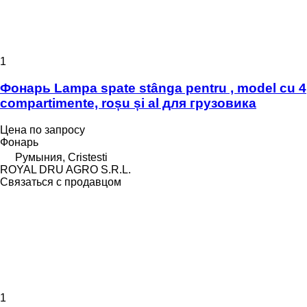
1
Фонарь Lampa spate stânga pentru , model cu 4
compartimente, roșu și al для грузовика
Цена по запросу
Фонарь
Румыния, Cristesti
ROYAL DRU AGRO S.R.L.
Связаться с продавцом
1