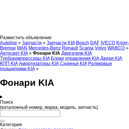
Разместить объявление
Autoline
»
Запчасти
»
Запчасти KIA
Bosch
DAF
IVECO
Knorr-
Bremse
MAN
Mercedes-Benz
Renault
Scania
Volvo
WABCO
»
Автосвет KIA
»
Фонари KIA
Двигатели KIA
Турбокомпрессоры KIA
Блоки управления KIA
Двери KIA
КПП KIA
Амортизаторы KIA
Сиденья KIA
Роликовые
подшипники KIA
»
Фонари KIA
Поиск
(каталожный номер, марка, модель, запчасть)
Категория