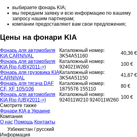
выбираете фонарь KIA;
мы передаем заявку и всю информацию по вашему
запросу нашим партнерам;
компании предоставляют вам свои предложения;
Цены на фонари KIA
Фонарь для автомобиля
Каталожный номер:
40,36 €
KIA CARNIVAL
3K54A51160
Фонарь для автомобиля
Каталожный номер:
100 €
KIA Rio (UB)(2011->)
924021W260
Фонарь для грузовика KIA
Каталожный номер:
41,67 €
CARNIVAL
3K54A51150
Фонарь для тягача DAF
Каталожный номер:
80 €
CF, XF 105/106
1875576 155110
Фонарь для автомобиля
Каталожный номер:
100 €
KIA Rio (UB)(2011->)
924011W210 924011W260
Смотрите также
Фонари KIA в Украине
Компания
О нас
Помощь
Контакты
Узбекистан / русский
Информация