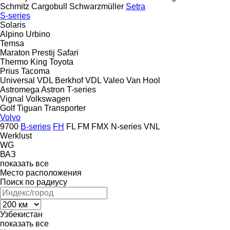
Schmitz Cargobull
Schwarzmüller
Setra
S-series
Solaris
Alpino
Urbino
Temsa
Maraton
Prestij
Safari
Thermo King
Toyota
Prius
Tacoma
Universal
VDL Berkhof
VDL
Valeo
Van Hool
Astromega
Astron
T-series
Vignal
Volkswagen
Golf
Tiguan
Transporter
Volvo
9700
B-series
FH
FL
FM
FMX
N-series
VNL
Werklust
WG
ВАЗ
показать все
Место расположения
Поиск по радиусу
Узбекистан
показать все