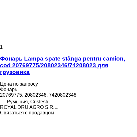
1
Фонарь Lampa spate stânga pentru camion,
cod 20769775/20802346/74208023 для
грузовика
Цена по запросу
Фонарь
20769775, 20802346, 7420802348
Румыния, Cristesti
ROYAL DRU AGRO S.R.L.
Связаться с продавцом