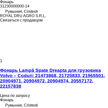
Фонарь
31230000000-14
Румыния, Cristesti
ROYAL DRU AGRO S.R.L.
Связаться с продавцом
1
Фонарь Lampă Spate Dreapta для грузовика
Volvo – Coduri: 21473868, 21725833, 21965501,
20904971, 20904972, 20904974, 20557172,
22157838
Цена по запросу
Фонарь
Румыния, Cristesti