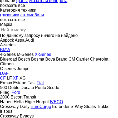
фонари
фары
указатели поворота
показать все
Категория техники
грузовики
автомобили
показать все
Марка
По данному запросу ничего не найдено
Aspöck
Astra
Audi
A-series
BMW
4-Series
M-Series
X-Series
Blueroad
Bosch
Bosma
Bova
Brand
CM
Carrier
Chevrolet
Citroen
C-series
Jumper
DAF
CF
LF
XF
XG
Ermax
Estepe
Fast
Fiat
500
Doblo
Ducato
Punto
Scudo
Fliegl
Ford
2000
Escort
Transit
Hapert
Hella
Higer
Horpol
IVECO
Crossway
Daily
EuroCargo
Eurorider
S-Way
Stralis
Trakker
Irisbus
Crossway
Evadys