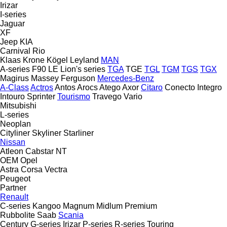
Irizar
I-series
Jaguar
XF
Jeep
KIA
Carnival
Rio
Klaas
Krone
Kögel
Leyland
MAN
A-series
F90
LE
Lion's series
TGA
TGE
TGL
TGM
TGS
TGX
Magirus
Massey Ferguson
Mercedes-Benz
A-Class
Actros
Antos
Arocs
Atego
Axor
Citaro
Conecto
Integro
Intouro
Sprinter
Tourismo
Travego
Vario
Mitsubishi
L-series
Neoplan
Cityliner
Skyliner
Starliner
Nissan
Atleon
Cabstar
NT
OEM
Opel
Astra
Corsa
Vectra
Peugeot
Partner
Renault
C-series
Kangoo
Magnum
Midlum
Premium
Rubbolite
Saab
Scania
Century
G-series
Irizar
P-series
R-series
Touring