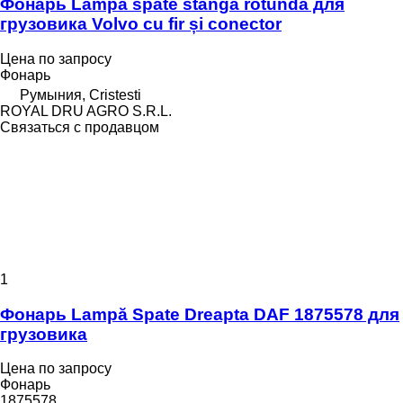
Фонарь Lampă spate stânga rotundă для
грузовика Volvo cu fir și conector
Цена по запросу
Фонарь
Румыния, Cristesti
ROYAL DRU AGRO S.R.L.
Связаться с продавцом
1
Фонарь Lampă Spate Dreapta DAF 1875578 для
грузовика
Цена по запросу
Фонарь
1875578