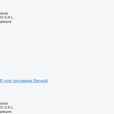
testi
O S.R.L.
одавцом
R для грузовика Renault
testi
O S.R.L.
одавцом