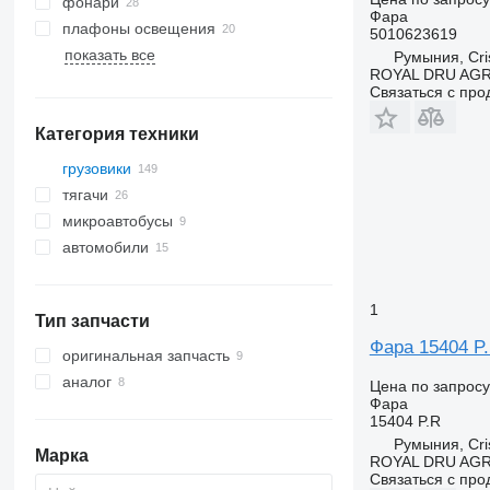
фонари
Фара
плафоны освещения
5010623619
показать все
Румыния, Cris
ROYAL DRU AGR
Связаться с пр
Категория техники
грузовики
тягачи
микроавтобусы
автомобили
1
Тип запчасти
Фара 15404 P.
оригинальная запчасть
аналог
Цена по запросу
Фара
15404 P.R
Румыния, Cris
Марка
ROYAL DRU AGR
Связаться с пр