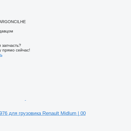
 ARGONCILHE
одавцом
 запчасть?
у прямо сейчас!
ть
76 для грузовика Renault Midlum | 00