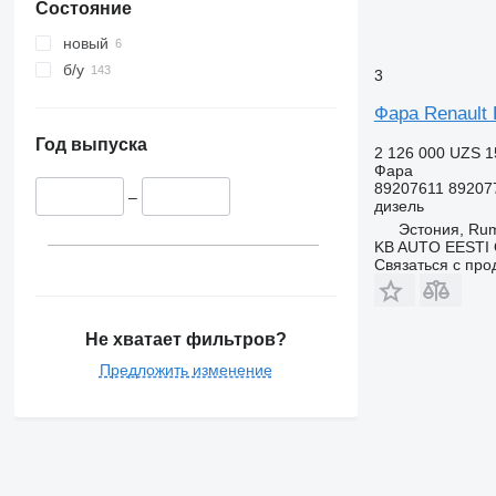
Состояние
новый
б/у
3
Фара Renault 
Год выпуска
2 126 000 UZS
1
Фара
89207611 89207
–
дизель
Эстония, R
KB AUTO EESTI
Связаться с пр
Не хватает фильтров?
Предложить изменение