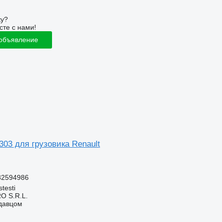
ку?
сте с нами!
 объявление
03 для грузовика Renault
82594986
testi
O S.R.L.
одавцом