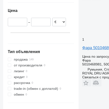
Испания
Португалия
Цена
Бельгия
Румыния
–
Нидерланды
Польша
Эстония
1
Литва
показать все
Фара 50104689
Тип объявления
Цена по запросу
продажа
Фара
5010468981, 50
от производителя
Румыния, Cris
лизинг
ROYAL DRU AGR
кредит
Связаться с пр
рассрочка
trade-in (обмен с доплатой)
обмен