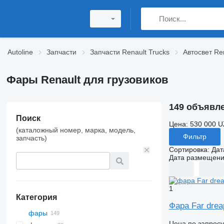
Autoline
Запчасти
Запчасти Renault Trucks
Автосвет Ren
Фары Renault для грузовиков
149 объявл
Поиск
Цена:
530 000 U
(каталожный номер, марка, модель,
Фильтр
запчасть)
Сортировка
:
Дат
Дата размещен
1
Категория
Фара Far drea
фары
Цена по запросу