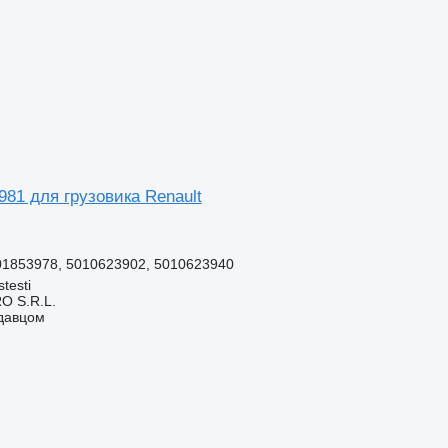
81 для грузовика Renault
01853978, 5010623902, 5010623940
testi
O S.R.L.
одавцом