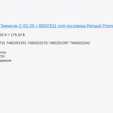
Премиум 2 (01.05-) 89207611 для грузовика Renault Prem
55 €
≈ 179,10 $
731 7482251331 7482622276 7482251397 7482622242
ummu
 OÜ
одавцом