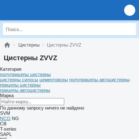
Цистерны
Цистерны ZVVZ
Цистерны ZVVZ
Категория
полуприцепы цистерны
цистерны силосы
цементовозы
полуприцепы автоцистерны
прицепы цистерны
прицепы автоцистерны
Марка
По данному запросу ничего не найдено
SVM
NCG
NG
CB
T-series
SAPL