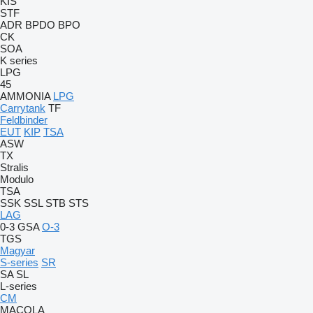
KIS
STF
ADR
BPDO
BPO
CK
SOA
K series
LPG
45
AMMONIA
LPG
Carrytank
TF
Feldbinder
EUT
KIP
TSA
ASW
TX
Stralis
Modulo
TSA
SSK
SSL
STB
STS
LAG
0-3
GSA
O-3
TGS
Magyar
S-series
SR
SA
SL
L-series
CM
MACOLA