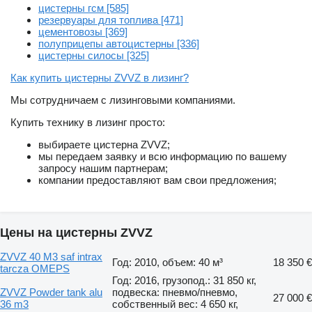
цистерны гсм [585]
резервуары для топлива [471]
цементовозы [369]
полуприцепы автоцистерны [336]
цистерны силосы [325]
Как купить цистерны ZVVZ в лизинг?
Мы сотрудничаем с лизинговыми компаниями.
Купить технику в лизинг просто:
выбираете цистерна ZVVZ;
мы передаем заявку и всю информацию по вашему
запросу нашим партнерам;
компании предоставляют вам свои предложения;
Цены на цистерны ZVVZ
ZVVZ 40 M3 saf intrax
Год: 2010, объем: 40 м³
18 350 €
tarcza OMEPS
Год: 2016, грузопод.: 31 850 кг,
ZVVZ Powder tank alu
подвеска: пневмо/пневмо,
27 000 €
36 m3
собственный вес: 4 650 кг,