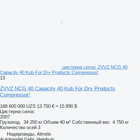
цистерна силос ZVVZ NCG 40
Capacity 40 Kub For Dry Products Compressor!
13
ZVVZ NCG 40 Capacity 40 Kub For Dry Products
Compressor!
188 600 000 UZS
13 750 €
≈ 15 890 $
Цистерна силос
2007
Грузопод.
34 250 кг
Объем
40 м³
Собственный вес
4 750 кг
Количество осей
3
Нидерланды, Almelo
Autohandel Gebr. Heinhuis