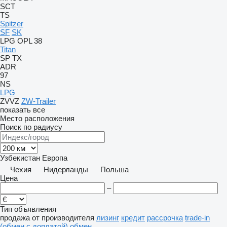
SCT
TS
Spitzer
SF
SK
LPG
OPL 38
Titan
SP
TX
ADR
97
NS
LPG
ZVVZ
ZW-Trailer
показать все
Место расположения
Поиск по радиусу
Узбекистан
Европа
Чехия
Нидерланды
Польша
Цена
–
Тип объявления
продажа
от производителя
лизинг
кредит
рассрочка
trade-in
(обмен с доплатой)
обмен