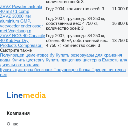
количество осей: 3
ZVVZ Powder tank alu
Год: 2004, количество осей: 3
11 000 €
40 m3 / 1 comp
ZVVZ 38000 liter
Год: 2007, грузопод.: 34 250 кг,
aluminium GMP,
собственный вес: 4 750 кг,
16 800 €
veevoeder onderlosser
количество осей: 3
met Vogelsang p
ZVVZ NCG 40 Capacity
Год: 2007, грузопод.: 34 250 кг,
40 Kub For Dry
объем: 40 м³, собственный вес:
13 750 €
Products Compressor!
4 750 кг, количество осей: 3
Смотрите также
Полуприцеп цементовоз бу
Купить резервуары для хранения
воды
Купить цистерну
Купить прицепная цистерна
Емкость для
дизельного топлива
Купить цистерна бензовоз
Полуприцеп бочка
Прицеп цистерна
гсм
Компания
О нас