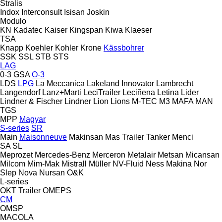
Stralis
Indox
Interconsult
Isisan
Joskin
Modulo
KN
Kadatec
Kaiser
Kingspan
Kiwa
Klaeser
TSA
Knapp
Koehler
Kohler
Krone
Kässbohrer
SSK
SSL
STB
STS
LAG
0-3
GSA
O-3
LDS
LPG
La Meccanica
Lakeland Innovator
Lambrecht
Langendorf
Lanz+Marti
LeciTrailer
Leciñena
Letina
Lider
Lindner & Fischer
Lindner
Lion
Lions
M-TEC
M3
MAFA
MAN
TGS
MPP
Magyar
S-series
SR
Main
Maisonneuve
Makinsan
Mas Trailer Tanker
Menci
SA
SL
Meprozet
Mercedes-Benz
Merceron
Metalair
Metsan
Micansan
Milcom
Mim-Mak
Mistrall
Müller
NV-Fluid
Ness Makina
Nor
Slep
Nova
Nursan
O&K
L-series
OKT Trailer
OMEPS
CM
OMSP
MACOLA