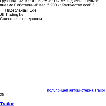
Грузопод.
32 100 кг
Объем
40 147 м³
Подвеска
пневмо/
пневмо
Собственный вес
5 900 кг
Количество осей
3
Нидерланды, Ede
JB Trading bv
Связаться с продавцом
полуприцеп автоцистерна Trailor
28
Trailor