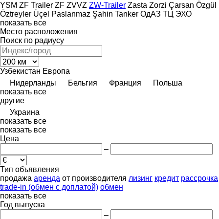
YSM
ZF Trailer
ZF
ZVVZ
ZW-Trailer
Zasta
Zorzi
Çarsan
Özgül
Öztreyler
Üçel Paslanmaz
Şahin Tanker
ОдАЗ
ТЦ
ЭХО
показать все
Место расположения
Поиск по радиусу
Узбекистан
Европа
Нидерланды
Бельгия
Франция
Польша
показать все
другие
Украина
показать все
показать все
Цена
–
Тип объявления
продажа
аренда
от производителя
лизинг
кредит
рассрочка
trade-in (обмен с доплатой)
обмен
показать все
Год выпуска
–