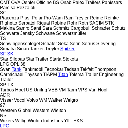
OMT
OVA
Oehler
Officine BS
Onab
Palex Trailers
Panissars
Parcisa
Pezzaioli
SCT
Piacenza
Piusi
Polar
Pro-Wam
Ram Treyler
Reime
Reinke
Righetto Serbatoi
Rigual
Robine
Rohr
Roth
SACIM
STK
Makina
Samro
Santi
Sara
Schmitz Cargobull
Schrader
Schutz
Schwarte Jansky
Schwarte
Schwarzmüller
TS
Schwingenschlögel
Schäfer
Seka
Serin
Serrus
Sievering
Simatra
Sinan Tanker-Treyler
Spitzer
SF
SK
Star Silobas
Star Trailer
Starta
Stokota
LPG
OPL 38
Svan
Tank
Tankmobil
Tecnokar
Tedsan
Tekfalt
Thompson
Carmichael
Thyssen
TiAPM
Titan
Tolsma
Trailer Engineering
Trailor
SP
TX
Turbos Hoet
US
Unifrig
VEB
VM Tarm
VPS
Van Hool
ADR
Visser
Vocol
Volvo
WM
Walker
Welgro
97
Western Global
Western
Wielton
NS
Wikers
Willig
Winton Industries
YILTEKS
LPG