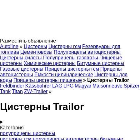
Разместить объявление
Autoline
»
Цистерны
Цистерны гсм
Резервуары для
топлива
Цементовозы
Полуприцепы автоцистерны
Цистерны силосы
Полуприцепы газовозы
Пищевые
цистерны
Химические цистерны
Битумные цистерны
Газовые цистерны
Прицепы цистерны гсм
Прицепы
автоцистерны
Емкости цилиндрические
Цистерны для
воды
Прицепы цистерны пищевые
»
Цистерны Trailor
Feldbinder
Kässbohrer
LAG
LPG
Magyar
Maisonneuve
Spitzer
Tank
Titan
ZW-Trailer
»
Цистерны Trailor
Категория
полуприцепы цистерны
цистерны гсм
полуприцепы автоцистерны
битумные