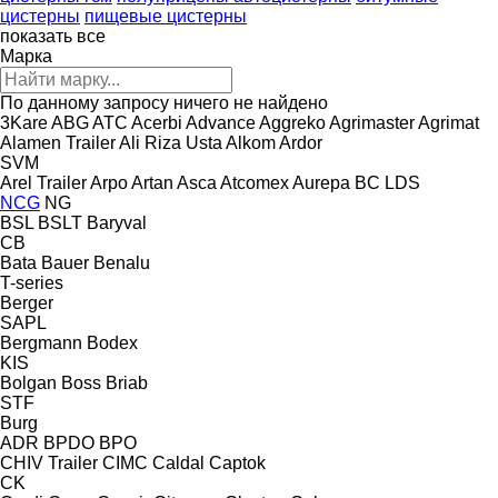
цистерны
пищевые цистерны
показать все
Марка
По данному запросу ничего не найдено
3Kare
ABG
ATC
Acerbi
Advance
Aggreko
Agrimaster
Agrimat
Alamen Trailer
Ali Riza Usta
Alkom
Ardor
SVM
Arel Trailer
Arpo
Artan
Asca
Atcomex
Aurepa
BC LDS
NCG
NG
BSL
BSLT
Baryval
CB
Bata
Bauer
Benalu
T-series
Berger
SAPL
Bergmann
Bodex
KIS
Bolgan
Boss
Briab
STF
Burg
ADR
BPDO
BPO
CHIV Trailer
CIMC
Caldal
Captok
CK