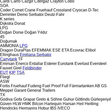
Cardi
Carro
Cazgir
Citergaz
Clayton
Cobo
SOA
Coder
Comet
Crane Fruehauf
Crossland
Cryocan
D-Tec
Demmler
Demo Serbatoi
Deutz-Fahr
K series
Dijkstra
Donat
LPG
Doğan Dorse
Doğan Yıldız
45
Doğumak
AMMONIA
LPG
Dragon
DuraPlas
EFEMMAK
ESE
ETA
Ecovrac
Elibol
Ellinghaus
Emiliana Serbatoi
Carrytank
TF
Emirsan
Enerco
Erdallar
Esterer
Eurotank
Everlast
Eversteel
Fauvet Girel
Feldbinder
EUT
KIP
TSA
Fliegl
ASW
Fortis
Fruehauf
Fudeng
Fuel Proof
Full
Färmartanken AB
GS
Meppel
Garant
General Trailers
TX
Godiva
Gofa
Grapar
Greto & Söhne
Guhur
Götlinds
Gürleşenyıl
Güven
HLW
HMK Bilcon
Harlequin
Harsan
Heil
Heitling
Hendricks
Hermanns
Hobur
IBS
IVECO