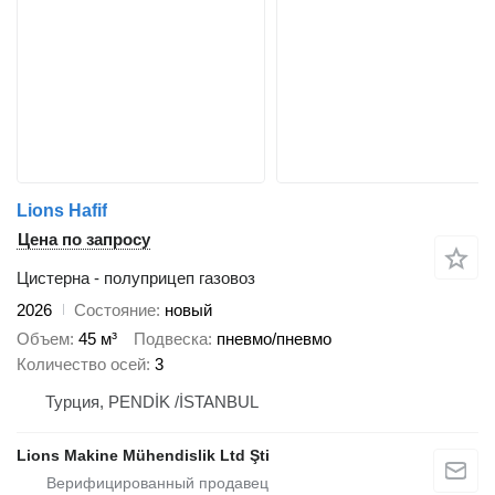
Lions Hafif
Цена по запросу
Цистерна - полуприцеп газовоз
2026
Состояние
новый
Объем
45 м³
Подвеска
пневмо/пневмо
Количество осей
3
Турция, PENDİK /İSTANBUL
Lions Makine Mühendislik Ltd Şti