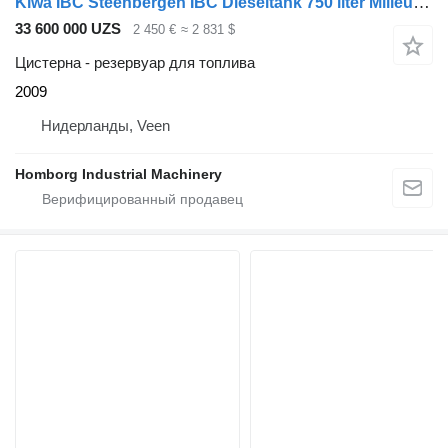
Kiwa IBC Steenbergen IBC Dieseltank 750 liter Milieutank met handpomp
33 600 000 UZS
2 450 €
≈ 2 831 $
Цистерна - резервуар для топлива
2009
Нидерланды, Veen
Homborg Industrial Machinery