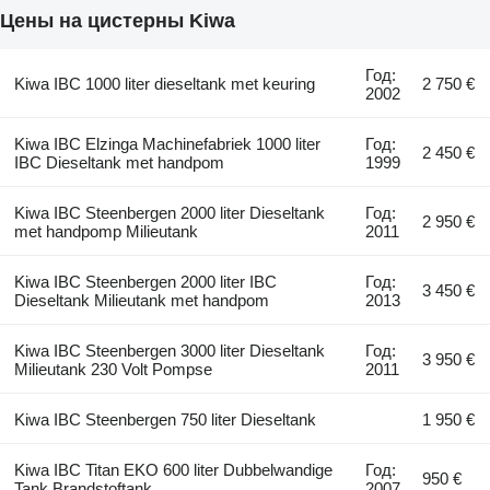
Цены на цистерны Kiwa
Год:
Kiwa IBC 1000 liter dieseltank met keuring
2 750 €
2002
Kiwa IBC Elzinga Machinefabriek 1000 liter
Год:
2 450 €
IBC Dieseltank met handpom
1999
Kiwa IBC Steenbergen 2000 liter Dieseltank
Год:
2 950 €
met handpomp Milieutank
2011
Kiwa IBC Steenbergen 2000 liter IBC
Год:
3 450 €
Dieseltank Milieutank met handpom
2013
Kiwa IBC Steenbergen 3000 liter Dieseltank
Год:
3 950 €
Milieutank 230 Volt Pompse
2011
Kiwa IBC Steenbergen 750 liter Dieseltank
1 950 €
Kiwa IBC Titan EKO 600 liter Dubbelwandige
Год:
950 €
Tank Brandstoftank
2007