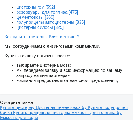
цистерны гсм [592]
резервуары для топлива [475]
цементовозы [369]
полуприцепы автоцистерны [335]
цистерны силосы [325]
Как купить цистерны Boss в лизинг?
Мы сотрудничаем с лизинговыми компаниями.
Купить технику в лизинг просто:
выбираете цистерна Boss;
мы передаем заявку и всю информацию по вашему
запросу нашим партнерам;
компании предоставляют вам свои предложения;
Смотрите также
Купить цистерну
Цистерна цементовоз бу
Купить полуприцеп
бочка
Купить прицепная цистерна
Емкость для топлива бу
Емкость для воды