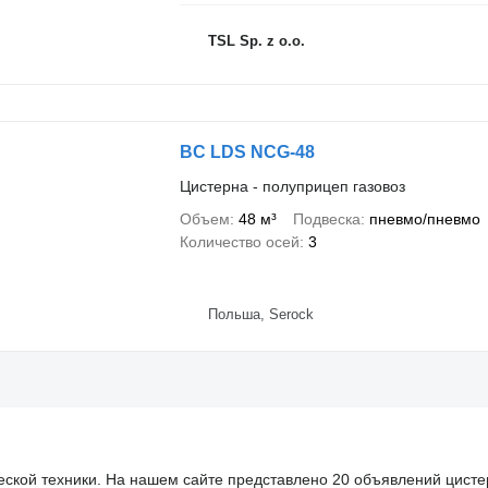
TSL Sp. z o.o.
BC LDS NCG-48
Цистерна - полуприцеп газовоз
Объем
48 м³
Подвеска
пневмо/пневмо
Количество осей
3
Польша, Serock
еской техники. На нашем сайте представлено 20 объявлений цист