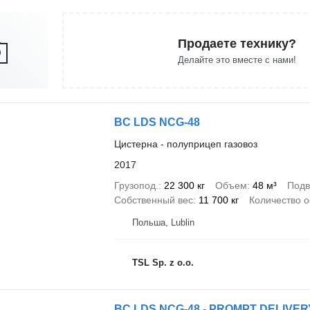
Продаете технику?
Делайте это вместе с нами!
BC LDS NCG-48
Цистерна - полуприцеп газовоз
2017
Грузопод.
22 300 кг
Объем
48 м³
Подв
Собственный вес
11 700 кг
Количество о
Польша, Lublin
TSL Sp. z o.o.
BC LDS NCG-48 - PROMPT DELIVE