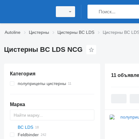
Autoline
Цистерны
Цистерны BC LDS
Цистерны BC LD
Цистерны BC LDS NCG
Категория
11 объявл
полуприцепы цистерны
полуприцепы газовозы
Марка
BC LDS
54500
SVM
Feldbinder
NCG
CB
T-series
SAPL
KIS
STF
ADR
CK
SOA
K series
LPG
45
AMMONIA
Carrytank