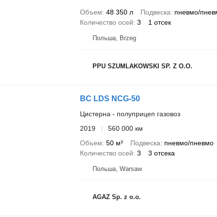
Объем
48 350 л
Подвеска
пневмо/пнев
Количество осей
3
1 отсек
Польша, Brzeg
PPU SZUMLAKOWSKI SP. Z O.O.
BC LDS NCG-50
Цистерна - полуприцеп газовоз
2019
560 000 км
Объем
50 м³
Подвеска
пневмо/пневмо
Количество осей
3
3 отсека
Польша, Warsaw
AGAZ Sp. z o.o.