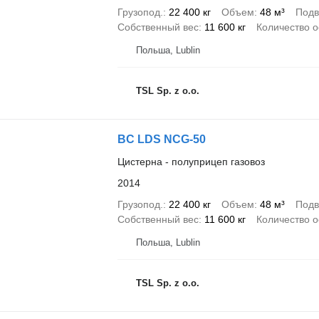
Грузопод.
22 400 кг
Объем
48 м³
Подв
Собственный вес
11 600 кг
Количество о
Польша, Lublin
TSL Sp. z o.o.
BC LDS NCG-50
Цистерна - полуприцеп газовоз
2014
Грузопод.
22 400 кг
Объем
48 м³
Подв
Собственный вес
11 600 кг
Количество о
Польша, Lublin
TSL Sp. z o.o.