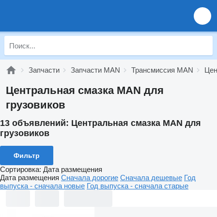
Запчасти
Запчасти MAN
Трансмиссия MAN
Цен
Центральная смазка MAN для
грузовиков
13 объявлений:
Центральная смазка MAN для
грузовиков
Фильтр
Сортировка
:
Дата размещения
Дата размещения
Сначала дорогие
Сначала дешевые
Год
выпуска - сначала новые
Год выпуска - сначала старые