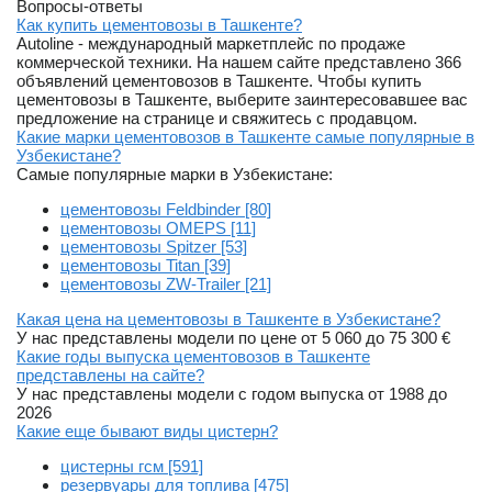
Вопросы-ответы
Как купить цементовозы в Ташкенте?
Autoline - международный маркетплейс по продаже
коммерческой техники. На нашем сайте представлено 366
объявлений цементовозов в Ташкенте. Чтобы купить
цементовозы в Ташкенте, выберите заинтересовавшее вас
предложение на странице и свяжитесь с продавцом.
Какие марки цементовозов в Ташкенте самые популярные в
Узбекистане?
Самые популярные марки в Узбекистане:
цементовозы Feldbinder [80]
цементовозы OMEPS [11]
цементовозы Spitzer [53]
цементовозы Titan [39]
цементовозы ZW-Trailer [21]
Какая цена на цементовозы в Ташкенте в Узбекистане?
У нас представлены модели по цене от 5 060 до 75 300 €
Какие годы выпуска цементовозов в Ташкенте
представлены на сайте?
У нас представлены модели с годом выпуска от 1988 до
2026
Какие еще бывают виды цистерн?
цистерны гсм [591]
резервуары для топлива [475]