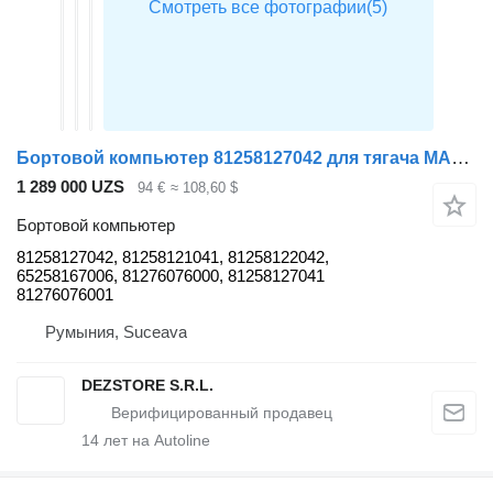
Бортовой компьютер 81258127042 для тягача MAN TGX
1 289 000 UZS
94 €
≈ 108,60 $
Бортовой компьютер
81258127042, 81258121041, 81258122042,
65258167006, 81276076000, 81258127041
81276076001
Румыния, Suceava
DEZSTORE S.R.L.
14
лет на Autoline