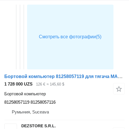
Бортовой компьютер 81258057119 для тягача MAN TGX
1 728 000 UZS
126 €
≈ 145,60 $
Бортовой компьютер
81258057119 81258057116
Румыния, Suceava
DEZSTORE S.R.L.