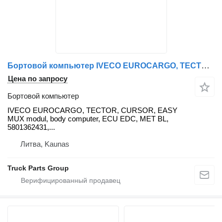
Бортовой компьютер IVECO EUROCARGO, TECTOR, CURSOR, EASY MUX modul, body computer, ECU ED IVECO для тягача IVECO IVECO EUROCARGO, TECTOR, CURSOR, EASY MUX modul, body computer, ECU EDC, MET BL, 5801362431, 5801362428, 504300982, 0288630, 0288631, 0288732, 0288741, 504097628, 504097627, 0288610, 5801583468, 0288632, 5801362428, 350956
Цена по запросу
Бортовой компьютер
IVECO EUROCARGO, TECTOR, CURSOR, EASY
MUX modul, body computer, ECU EDC, MET BL,
5801362431,...
Литва, Kaunas
Truck Parts Group