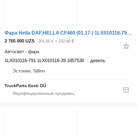
Фара Hella DAF,HELLA CF460 (01.17-) 1LX010116-791 для тягача DAF CF450, CF460 (2017-)
2 765 000 UZS
201,60 €
≈ 232,90 $
Автосвет - фара
1LX010116-791 1LX010116-39 1857530
дизель
Эстония, Tallinn
TruckParts Eesti OÜ