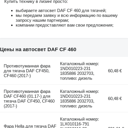
Купить технику в лизинг просто:
выбираете автосвет DAF CF 460 для тягачей;
мы передаем заявку и всю информацию по вашему
запросу нашим партнерам;
компании предоставляют вам свои предложения;
Цены на автосвет DAF CF 460
Каталожный номер:
Противотуманная фара
1ND010223-231
для тягача DAF CF450,
60,48 €
1835886 2032703,
CF460 (2017-)
топливо: дизель
Противотуманная фара
Каталожный номер:
DAF CF460 (01.17-) для
1ND010223-231
60,48 €
тягача DAF CF450, CF460
1835886 2032703,
(2017-)
топливо: дизель
Каталожный номер:
1LX010116-791
Фара Hella для тягача DAF