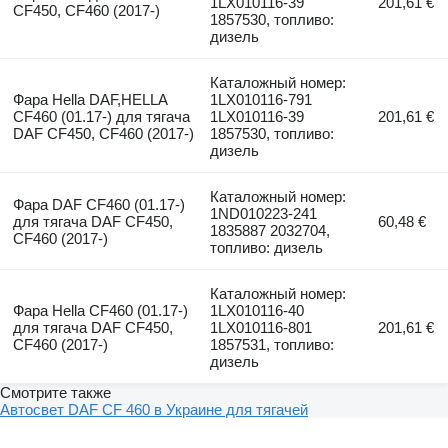
1LX010116-39
201,61 €
CF450, CF460 (2017-)
1857530, топливо:
дизель
Каталожный номер:
Фара Hella DAF,HELLA
1LX010116-791
CF460 (01.17-) для тягача
1LX010116-39
201,61 €
DAF CF450, CF460 (2017-)
1857530, топливо:
дизель
Каталожный номер:
Фара DAF CF460 (01.17-)
1ND010223-241
для тягача DAF CF450,
60,48 €
1835887 2032704,
CF460 (2017-)
топливо: дизель
Каталожный номер:
Фара Hella CF460 (01.17-)
1LX010116-40
для тягача DAF CF450,
1LX010116-801
201,61 €
CF460 (2017-)
1857531, топливо:
дизель
Смотрите также
Автосвет DAF CF 460 в Украине для тягачей