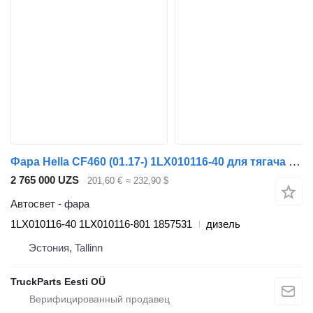
Фара Hella CF460 (01.17-) 1LX010116-40 для тягача DAF CF450, CF460 (2017-)
2 765 000 UZS
201,60 €
≈ 232,90 $
Автосвет - фара
1LX010116-40 1LX010116-801 1857531
дизель
Эстония, Tallinn
TruckParts Eesti OÜ