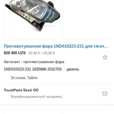
Противотуманная фара 1ND010223-231 для тягача DAF CF450, CF460 (2017-)
829 400 UZS
60,48 €
≈ 69,88 $
Автосвет - противотуманная фара
1ND010223-231 1835886 2032703
дизель
Эстония, Tallinn
TruckParts Eesti OÜ