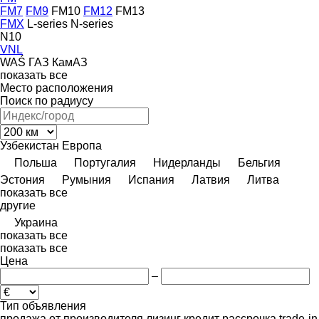
FM7
FM9
FM10
FM12
FM13
FMX
L-series
N-series
N10
VNL
WAŚ
ГАЗ
КамАЗ
показать все
Место расположения
Поиск по радиусу
Узбекистан
Европа
Польша
Португалия
Нидерланды
Бельгия
Эстония
Румыния
Испания
Латвия
Литва
показать все
другие
Украина
показать все
показать все
Цена
–
Тип объявления
продажа
от производителя
лизинг
кредит
рассрочка
trade-in