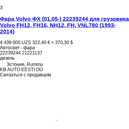
3
Фара Volvo ФХ (01.05-) 22239244 для грузовика
Volvo FH12, FH16, NH12, FH, VNL780 (1993-
2014)
4 439 000 UZS
322,40 €
≈ 370,30 $
Автосвет - фара
22239244 21221137
дизель
Эстония, Rummu
KB AUTO EESTI OÜ
Связаться с продавцом