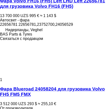
Фара Volvo FH16 (FH5) Left LHD Left 22656781
для грузовика Volvo FH16 (FH5)
13 700 000 UZS
995 €
≈ 1 143 $
Автосвет - фара
22656781 22656781,23752700,24056529
Нидерланды, Veghel
BAS Parts & Tyres
Связаться с продавцом
1
Фара Blueroad 24058204 для грузовика Volvo
FH5 FM5 FMX
3 512 000 UZS
293 $
≈ 255,10 €
От производителя