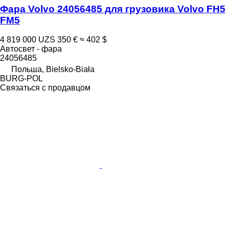
Фара Volvo 24056485 для грузовика Volvo FH5
FM5
4 819 000 UZS
350 €
≈ 402 $
Автосвет - фара
24056485
Польша, Bielsko-Biała
BURG-POL
Связаться с продавцом