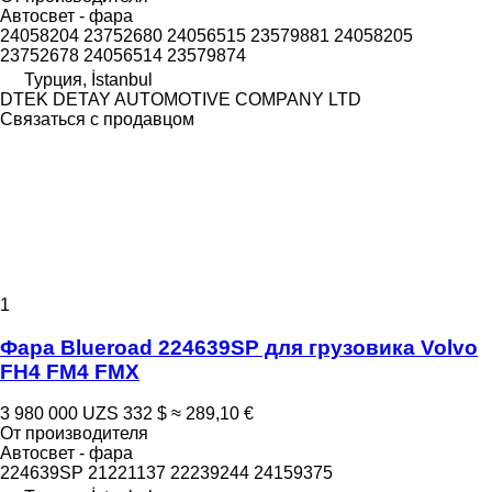
Автосвет - фара
24058204 23752680 24056515 23579881 24058205
23752678 24056514 23579874
Турция, İstanbul
DTEK DETAY AUTOMOTIVE COMPANY LTD
Связаться с продавцом
1
Фара Blueroad 224639SP для грузовика Volvo
FH4 FM4 FMX
3 980 000 UZS
332 $
≈ 289,10 €
От производителя
Автосвет - фара
224639SP 21221137 22239244 24159375