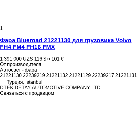
1
Фара Blueroad 21221130 для грузовика Volvo
FH4 FM4 FH16 FMX
1 391 000 UZS
116 $
≈ 101 €
От производителя
Автосвет - фара
21221130 22239219 21221132 21221129 22239217 21221131
Турция, İstanbul
DTEK DETAY AUTOMOTIVE COMPANY LTD
Связаться с продавцом