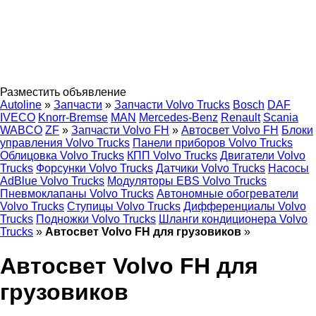
Разместить объявление
Autoline
»
Запчасти
»
Запчасти Volvo Trucks
Bosch
DAF
IVECO
Knorr-Bremse
MAN
Mercedes-Benz
Renault
Scania
WABCO
ZF
»
Запчасти Volvo FH
»
Автосвет Volvo FH
Блоки
управления Volvo Trucks
Панели приборов Volvo Trucks
Облицовка Volvo Trucks
КПП Volvo Trucks
Двигатели Volvo
Trucks
Форсунки Volvo Trucks
Датчики Volvo Trucks
Насосы
AdBlue Volvo Trucks
Модуляторы EBS Volvo Trucks
Пневмоклапаны Volvo Trucks
Автономные обогреватели
Volvo Trucks
Ступицы Volvo Trucks
Дифференциалы Volvo
Trucks
Подножки Volvo Trucks
Шланги кондиционера Volvo
Trucks
»
Автосвет Volvo FH для грузовиков
»
Автосвет Volvo FH для
грузовиков