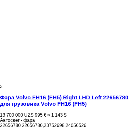
3
Фара Volvo FH16 (FH5) Right LHD Left 22656780
для грузовика Volvo FH16 (FH5)
13 700 000 UZS
995 €
≈ 1 143 $
Автосвет - фара
22656780 22656780,23752698,24056526