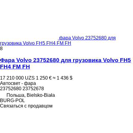
фара Volvo 23752680 для
грузовика Volvo FH5 FH4 FM FH
8
Фара Volvo 23752680 для грузовика Volvo FH5
FH4 FM FH
17 210 000 UZS
1 250 €
≈ 1 436 $
Автосвет - фара
23752680 23752678
Польша, Bielsko-Biała
BURG-POL
Связаться с продавцом