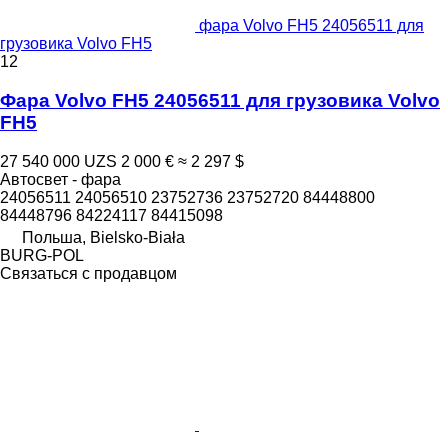
фара Volvo FH5 24056511 для
грузовика Volvo FH5
12
Фара Volvo FH5 24056511 для грузовика Volvo
FH5
27 540 000 UZS
2 000 €
≈ 2 297 $
Автосвет - фара
24056511 24056510 23752736 23752720 84448800
84448796 84224117 84415098
Польша, Bielsko-Biała
BURG-POL
Связаться с продавцом