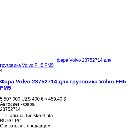
фара Volvo 23752714 для
грузовика Volvo FH5 FM5
4
Фара Volvo 23752714 для грузовика Volvo FH5
FM5
5 507 000 UZS
400 €
≈ 459,40 $
Автосвет - фара
23752714
Польша, Bielsko-Biała
BURG-POL
Связаться с продавцом