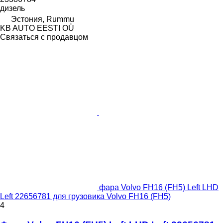
дизель
Эстония, Rummu
KB AUTO EESTI OÜ
Связаться с продавцом
фара Volvo FH16 (FH5) Left LHD
Left 22656781 для грузовика Volvo FH16 (FH5)
4