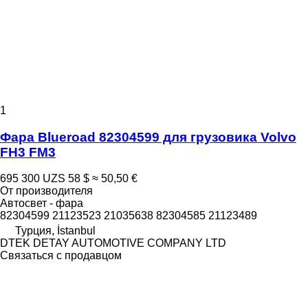
1
Фара Blueroad 82304599 для грузовика Volvo
FH3 FM3
695 300 UZS
58 $
≈ 50,50 €
От производителя
Автосвет - фара
82304599 21123523 21035638 82304585 21123489
Турция, İstanbul
DTEK DETAY AUTOMOTIVE COMPANY LTD
Связаться с продавцом