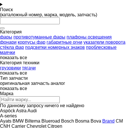
Поиск
(каталожный номер, марка, модель, запчасть)
Категория
фары
противотуманные фары
плафоны освещения
фонари
корпусы фар
габаритные огни
указатели поворота
стёкла фар
подсветки номерных знаков
проблесковые
маячки
показать все
Категория техники
грузовики
тягачи
показать все
Тип запчасти
оригинальная запчасть
аналог
показать все
Марка
По данному запросу ничего не найдено
Aspöck
Astra
Audi
A-series
Ayats
BMW
Biltema
Blueroad
Bosch
Bosma
Bova
Brand
CM
CNH
Carrier
Chevrolet
Citroen