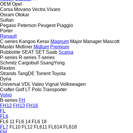
OEM
Opel
Corsa
Movano
Vectra
Vivaro
Osram
Otokar
Sultan
Pegaso
Peterson
Peugeot
Piaggio
Porter
Renault
C-series
Kangoo
Kerax
Magnum
Major
Manager
Mascott
Master
Midliner
Midlum
Premium
Rubbolite
SEAT
SET
Saab
Scania
P-series
R-series
T-series
Schmitz Cargobull
SsangYong
Rexton
Strands
TangDE
Torrent
Toyota
Dyna
Universal
VDL
Valeo
Vignal
Volkswagen
Crafter
Golf
LT
Polo
Transporter
Volvo
B-series
FH
FH12
FH13
FH16
FL
FL6
FL6 11
FL6 14
FL6 18
FL7
FL10
FL12
FL611
FL614
FL618
FM