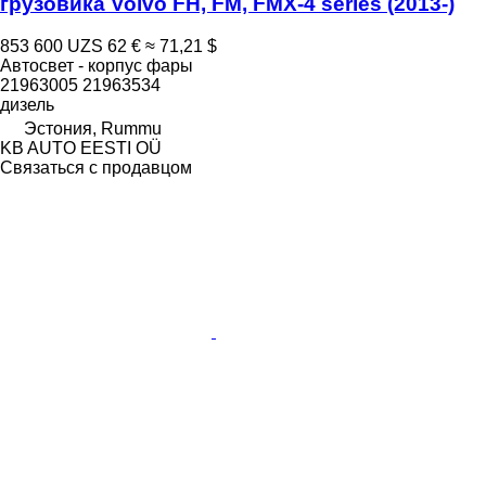
грузовика Volvo FH, FM, FMX-4 series (2013-)
853 600 UZS
62 €
≈ 71,21 $
Автосвет - корпус фары
21963005 21963534
дизель
Эстония, Rummu
KB AUTO EESTI OÜ
Связаться с продавцом