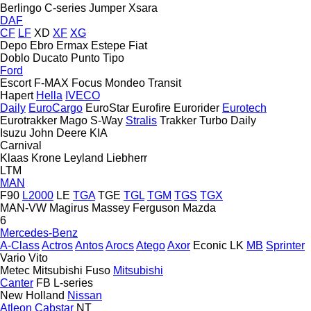
Berlingo
C-series
Jumper
Xsara
DAF
CF
LF
XD
XF
XG
Depo
Ebro
Ermax
Estepe
Fiat
Doblo
Ducato
Punto
Tipo
Ford
Escort
F-MAX
Focus
Mondeo
Transit
Hapert
Hella
IVECO
Daily
EuroCargo
EuroStar
Eurofire
Eurorider
Eurotech
Eurotrakker
Mago
S-Way
Stralis
Trakker
Turbo Daily
Isuzu
John Deere
KIA
Carnival
Klaas
Krone
Leyland
Liebherr
LTM
MAN
F90
L2000
LE
TGA
TGE
TGL
TGM
TGS
TGX
MAN-VW
Magirus
Massey Ferguson
Mazda
6
Mercedes-Benz
A-Class
Actros
Antos
Arocs
Atego
Axor
Econic
LK
MB
Sprinter
Vario
Vito
Metec
Mitsubishi Fuso
Mitsubishi
Canter
FB
L-series
New Holland
Nissan
Atleon
Cabstar
NT