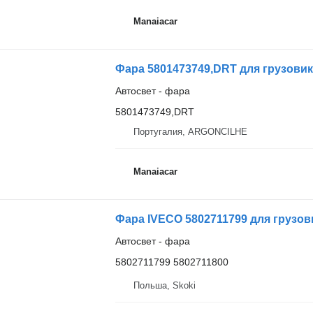
Manaiacar
Фара 5801473749,DRT для грузовика
Автосвет - фара
5801473749,DRT
Португалия, ARGONCILHE
Manaiacar
Фара IVECO 5802711799 для грузови
Автосвет - фара
5802711799 5802711800
Польша, Skoki