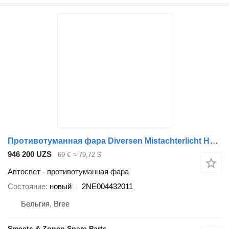
Противотуманная фара Diversen Mistachterlicht Hella 135x157mm 12V-24V 2NE004432011 для грузовика
946 200 UZS
69 €
≈ 79,72 $
Автосвет - противотуманная фара
Состояние
новый
2NE004432011
Бельгия, Bree
Smeets & Zonen Spare Parts