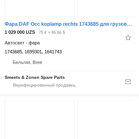
Фара DAF Occ koplamp rechts 1743685 для грузовика
1 029 000 UZS
75 €
≈ 86,66 $
Автосвет - фара
1743685, 1699301, 1641743
Бельгия, Bree
Smeets & Zonen Spare Parts