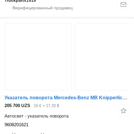
Truckparts1919
Указатель поворота Mercedes-Benz MB Knipperlicht Li. MP4 9608201621 для грузовика
205 700 UZS
15 €
≈ 17,33 $
Автосвет - указатель поворота
9608201621