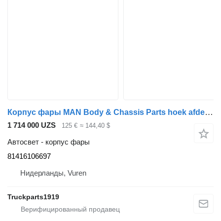
Корпус фары MAN Body & Chassis Parts hoek afdekking Li. 81416106697 для грузовика
1 714 000 UZS
125 €
≈ 144,40 $
Автосвет - корпус фары
81416106697
Нидерланды, Vuren
Truckparts1919