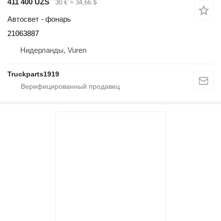
411 400 UZS
30 €
≈ 34,66 $
Автосвет - фонарь
21063887
Нидерланды, Vuren
Truckparts1919