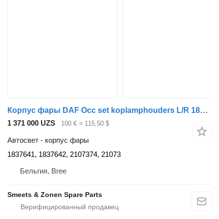
Корпус фары DAF Occ set koplamphouders L/R 1837641 для грузовика
1 371 000 UZS
100 €
≈ 115,50 $
Автосвет - корпус фары
1837641, 1837642, 2107374, 21073
Бельгия, Bree
Smeets & Zonen Spare Parts