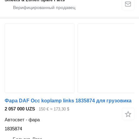
Фара DAF Occ koplamp links 1835874 для грузовика
2 057 000 UZS
150 €
≈ 173,30 $
Автосвет - фара
1835874