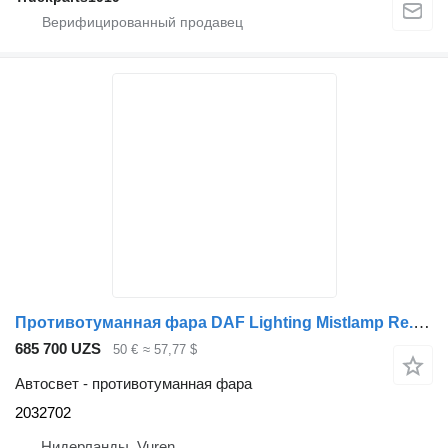
Противотуманная фара DAF Lighting Mistlamp Re. 106 2032702 для грузовика
685 700 UZS
50 €
≈ 57,77 $
Автосвет - противотуманная фара
2032702
Нидерланды, Vuren