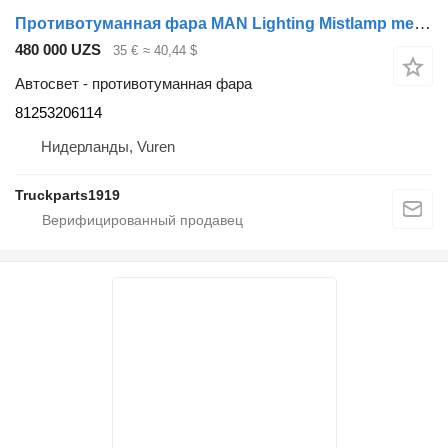
Противотуманная фара MAN Lighting Mistlamp met RAW Re. 81253206114 для грузовика
480 000 UZS
35 €
≈ 40,44 $
Автосвет - противотуманная фара
81253206114
Нидерланды, Vuren
Truckparts1919