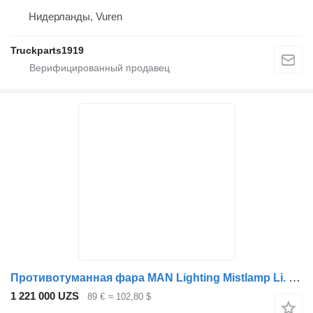
Нидерланды, Vuren
Truckparts1919
Противотуманная фара MAN Lighting Mistlamp Li. F20 85251016001 для грузовика
1 221 000 UZS
89 €
≈ 102,80 $