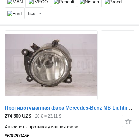
Все
Противотуманная фара Mercedes-Benz MB Lighting Mistlamp Li. MP4 9608200456 для грузовика
274 300 UZS
20 €
≈ 23,11 $
Автосвет - противотуманная фара
9608200456